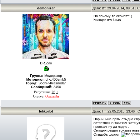
demonizer
Дата: Вт, 29.04.2014, 09:51 |
Но почему-то скрипят:-)
Колодки trw lucas
DR.Zло
Группа:
Модератор
Мотоцикл:
dr-z400smk5
Город:
Sochi->Krasnodar
Сообщений:
3450
Репутация:
76
±
Статус:
Оффлайн
lelikpilot
Дата: Пт, 22.05.2015, 23:46 
Парни ,мне прям стыдно спр
естественно заказал ,хотя уж
проехал ,ну да ладно .
Сегодня решил вонзить новые
Стыдоба ,дожил