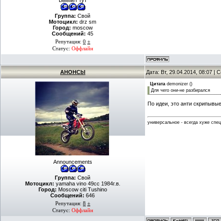
Бывает тут
Группа:
Свой
Мотоцикл:
drz sm
Город:
moscow
Сообщений:
45
Репутация:
0
±
Статус:
Оффлайн
AHOHCbI
Дата: Вт, 29.04.2014, 08:07 |
Цитата
demonizer
(
)
Для чего они-не разбирался
По идеи, это анти скрипывые
универсальное - всегда хуже спе
Announcements
Группа:
Свой
Мотоцикл:
yamaha vino 49cc 1984г.в.
Город:
Moscow citi Tushino
Сообщений:
646
Репутация:
8
±
Статус:
Оффлайн