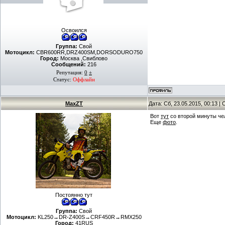
Освоился
Группа:
Свой
Мотоцикл:
CBR600RR,DRZ400SM,DORSODURO750
Город:
Москва ,Свиблово
Сообщений:
216
Репутация:
0
±
Статус:
Оффлайн
MaxZT
Дата: Сб, 23.05.2015, 00:13 
Вот
тут
со второй минуты че
Еще
фото
.
Постоянно тут
Группа:
Свой
Мотоцикл:
KL250→DR-Z400S→CRF450R→RMX250
Город:
41RUS