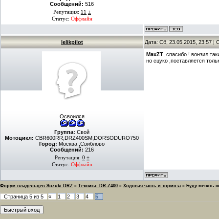
Сообщений:
516
Репутация:
11
±
Статус:
Оффлайн
lelikpilot
Дата: Сб, 23.05.2015, 23:57 
MaxZT
, спасибо ! вонзил та
но сцуко ,поставляется толь
Освоился
Группа:
Свой
Мотоцикл:
CBR600RR,DRZ400SM,DORSODURO750
Город:
Москва ,Свиблово
Сообщений:
216
Репутация:
0
±
Статус:
Оффлайн
Форум владельцев Suzuki DRZ
»
Техника: DR-Z400
»
Ходовая часть и тормоза
»
Буду менять 
Страница
5
из
5
«
1
2
3
4
5