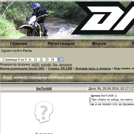
Главная
Регистрация
Форум
Здравствуйте
Гость
Страница
5
из
5
«
1
2
3
4
5
Модератор форума:
,
,
,
klr650
ershn8d
She
demonizer
Форум владельцев Suzuki DRZ
»
Техника: DR-Z400
»
Ходовая часть и тормоза
»
Буду менять 
Буду менять передние колодки сам
NeiTroNiK
Дата: Вт, 29.04.2014, 01:17 |
Цитата
NeiTroNiK
(
)
При сборке не забудь поставить 
так и не понял что за пружин