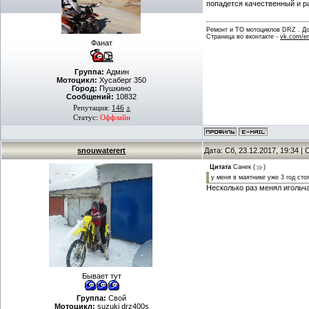
попадется качественный и р
Ремонт и ТО мотоциклов DRZ . Дов
Страница во вконтакте -
vk.com/en
Фанат
Группа:
Админ
Мотоцикл:
Хусаберг 350
Город:
Пушкино
Сообщений:
10832
Репутация:
146
±
Статус:
Оффлайн
snouwaterert
Дата: Сб, 23.12.2017, 19:34 
Цитата
Санек
(
)
у меня в маятнике уже 3 год ст
Несколько раз менял игольч
Бывает тут
Группа:
Свой
Мотоцикл:
suzuki drz400s