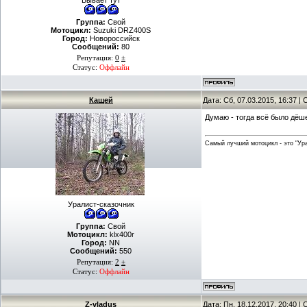
Бывает тут
Группа:
Свой
Мотоцикл:
Suzuki DRZ400S
Город:
Новороссийск
Сообщений:
80
Репутация:
0
±
Статус:
Оффлайн
Кащей
Дата: Сб, 07.03.2015, 16:37 
Думаю - тогда всё было дёше
Самый лучший мотоцикл - это "Урал
Уралист-сказочник
Группа:
Свой
Мотоцикл:
klx400r
Город:
NN
Сообщений:
550
Репутация:
2
±
Статус:
Оффлайн
Z-vladus
Дата: Пн, 18.12.2017, 20:40 