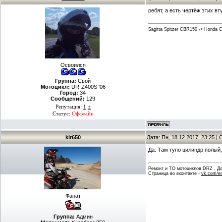
ребят, а есть чертёж этих в
Sagitta Spitzer CBR150 -> Honda
Освоился
Группа:
Свой
Мотоцикл:
DR-Z400S '06
Город:
34
Сообщений:
129
Репутация:
1
±
Статус:
Оффлайн
klr650
Дата: Пн, 18.12.2017, 23:25 
Да. Там тупо цилиндр полый,
Ремонт и ТО мотоциклов DRZ . Дов
Страница во вконтакте -
vk.com/en
Фанат
Группа:
Админ