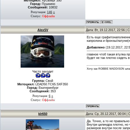
Мотоцикл:
Хусаберг 350
Город:
Пушкино
Сообщений:
10832
Репутация:
146
±
Статус:
Оффлайн
AlexSV
Дата: Вт, 19.12.2017, 22:56 |
Есть еще графитонаполненный
капролона и бронзы/латуни(н
Добавлено
(19.12.2017, 22:
-------------------------------------
главное чтоб такая втулка п
будет не так плотно сидеть в
Хочу как ROBBIE MADDISON шпар
Часто заходит
Группа:
Свой
Мотоцикл:
LEAD50.TC65.SXF350
Город:
Екатеринбург
Сообщений:
353
Репутация:
6
±
Статус:
Оффлайн
klr650
Дата: Ср, 20.12.2017, 00:04 
Да. Точно, а то не правильно
Внутри цилиндра плотно, но
размеров внутри после запре