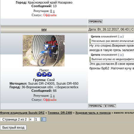
Город:
Красноярский край Назарово
Сообщений:
13
Репутация:
0
±
Статус:
Оффлайн
sey
Дата: Вт, 26.12.2017, 06:43 |
Цитата
snouwaterert
(
)
Несколько раз менял игольчатые
Ну это спорно.Вовремя пров
иногда в такую грязь залази
Цитата
snouwaterert
(
)
Выточил втулки из меднографито
Это да,согласен.В свое вре
бронзы БрБ2 .Наточил кучу в
Пилот
Группа:
Свой
Мотоцикл:
Suzuki DR-Z400S, Suzuki DR-650
Город:
36-Воронежская обл. -г.Борисоглебск
Сообщений:
66
Репутация:
1
±
Статус:
Оффлайн
Форум владельцев Suzuki DRZ
»
Техника: DR-Z400
»
Ходовая часть и тормоза
»
вместо иголь
Страница
2
из
2
«
1
2