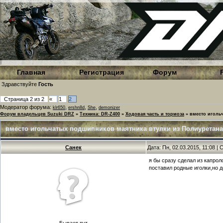
Главная
Регистрация
Форум
Здравствуйте
Гость
Страница
2
из
2
«
1
2
Модератор форума:
,
,
,
klr650
ershn8d
She
demonizer
Форум владельцев Suzuki DRZ
»
Техника: DR-Z400
»
Ходовая часть и тормоза
»
вместо иголь
вместо игольчатых подшипников маятника втулки из Полиуретана
Санек
Дата: Пн, 02.03.2015, 11:08 
я бы сразу сделал из капрол
поставил родные иголки,но д