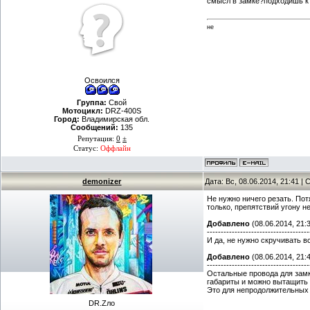
смысл в замке?подходишь к
не
Освоился
Группа:
Свой
Мотоцикл:
DRZ-400S
Город:
Владимирская обл.
Сообщений:
135
Репутация:
0
±
Статус:
Оффлайн
demonizer
Дата: Вс, 08.06.2014, 21:41 
Не нужно ничего резать. Пот
только, препятствий угону н
Добавлено
(08.06.2014, 21:
-------------------------------------
И да, не нужно скручивать в
Добавлено
(08.06.2014, 21:
-------------------------------------
Остальные провода для замк
габариты и можно вытащить 
Это для непродолжительных 
DR.Zло