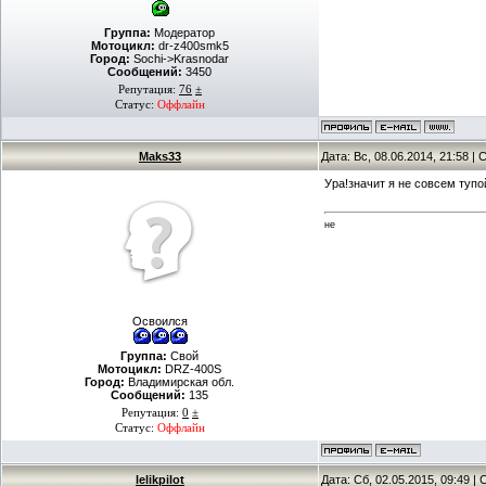
Группа:
Модератор
Мотоцикл:
dr-z400smk5
Город:
Sochi->Krasnodar
Сообщений:
3450
Репутация:
76
±
Статус:
Оффлайн
Maks33
Дата: Вс, 08.06.2014, 21:58 
Ура!значит я не совсем тупо
не
Освоился
Группа:
Свой
Мотоцикл:
DRZ-400S
Город:
Владимирская обл.
Сообщений:
135
Репутация:
0
±
Статус:
Оффлайн
lelikpilot
Дата: Сб, 02.05.2015, 09:49 