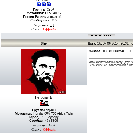
Освоился
Группа:
Свой
Мотоцикл:
DRZ-400S
Город:
Владимирская обл.
Сообщений:
135
Репутация:
0
±
Статус:
Оффлайн
She
Дата: Сб, 07.06.2014, 20:31 
Maks33
, на тех схемах что
мотоциклист мотоциклисту: друг, 
цепь запасная, собеседник и в кр
ПетровичЪ
Группа:
Админ
Мотоцикл:
Honda XRV 750 Africa Twin
Город:
65, Эсутору
Сообщений:
5896
Репутация:
67
±
Статус:
Оффлайн