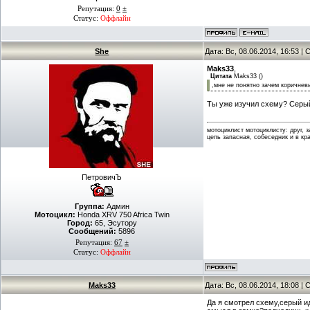
Репутация:
0
±
Статус:
Оффлайн
She
Дата: Вс, 08.06.2014, 16:53 
Maks33
,
Цитата
Maks33
(
)
,мне не понятно зачем коричнев
Ты уже изучил схему? Серый
мотоциклист мотоциклисту: друг, 
цепь запасная, собеседник и в кр
ПетровичЪ
Группа:
Админ
Мотоцикл:
Honda XRV 750 Africa Twin
Город:
65, Эсутору
Сообщений:
5896
Репутация:
67
±
Статус:
Оффлайн
Maks33
Дата: Вс, 08.06.2014, 18:08 
Да я смотрел схему,серый ид