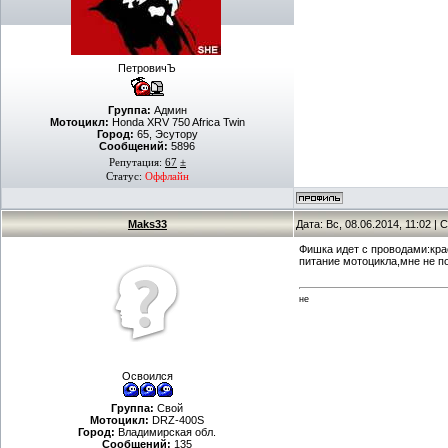
ПетровичЪ
Группа:
Админ
Мотоцикл:
Honda XRV 750 Africa Twin
Город:
65, Эсутору
Сообщений:
5896
Репутация:
67
±
Статус:
Оффлайн
Maks33
Дата: Вс, 08.06.2014, 11:02 
Фишка идет с проводами:кра
питание мотоцикла,мне не п
не
Освоился
Группа:
Свой
Мотоцикл:
DRZ-400S
Город:
Владимирская обл.
Сообщений:
135