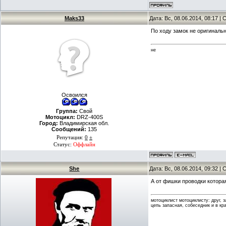
Maks33
Дата: Вс, 08.06.2014, 08:17 
По ходу замок не оригиналь
не
Освоился
Группа:
Свой
Мотоцикл:
DRZ-400S
Город:
Владимирская обл.
Сообщений:
135
Репутация:
0
±
Статус:
Оффлайн
She
Дата: Вс, 08.06.2014, 09:32 
А от фишки проводки котора
мотоциклист мотоциклисту: друг, 
цепь запасная, собеседник и в кр