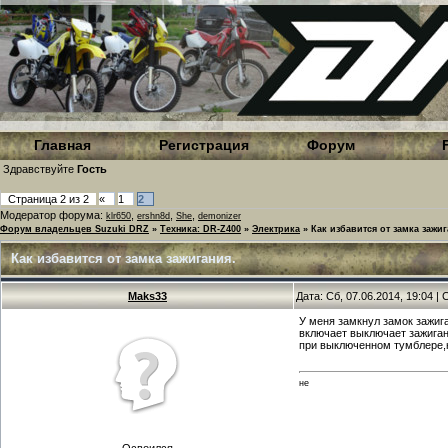
Главная
Регистрация
Форум
Здравствуйте
Гость
Страница
2
из
2
«
1
2
Модератор форума:
,
,
,
klr650
ershn8d
She
demonizer
Форум владельцев Suzuki DRZ
»
Техника: DR-Z400
»
Электрика
»
Как избавится от замка зажиг
Как избавится от замка зажигания.
Maks33
Дата: Сб, 07.06.2014, 19:04 
У меня замкнул замок зажиг
включает выключает зажиган
при выключенном тумблере,н
не