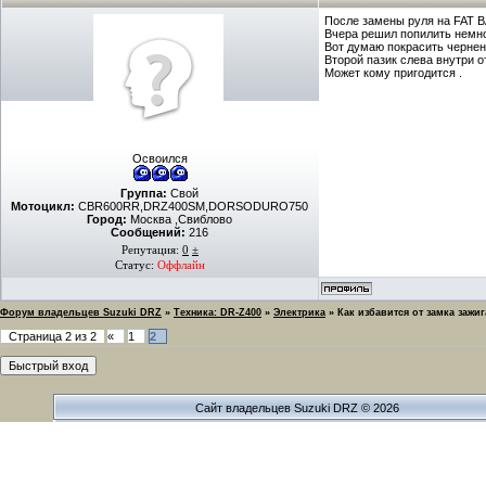
После замены руля на FAT B
Вчера решил попилить немно
Вот думаю покрасить чернень
Второй пазик слева внутри 
Может кому пригодится .
Освоился
Группа:
Свой
Мотоцикл:
CBR600RR,DRZ400SM,DORSODURO750
Город:
Москва ,Свиблово
Сообщений:
216
Репутация:
0
±
Статус:
Оффлайн
Форум владельцев Suzuki DRZ
»
Техника: DR-Z400
»
Электрика
»
Как избавится от замка зажиг
Страница
2
из
2
«
1
2
Сайт владельцев Suzuki DRZ © 2026