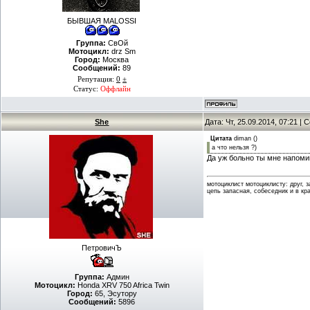
БЫВШАЯ MALOSSI
Группа:
СвOй
Мотоцикл:
drz Sm
Город:
Москва
Сообщений:
89
Репутация:
0
±
Статус:
Оффлайн
She
Дата: Чт, 25.09.2014, 07:21 |
Цитата
diman
(
)
а что нельзя ?)
Да уж больно ты мне напоми
мотоциклист мотоциклисту: друг, 
цепь запасная, собеседник и в кр
ПетровичЪ
Группа:
Админ
Мотоцикл:
Honda XRV 750 Africa Twin
Город:
65, Эсутору
Сообщений:
5896