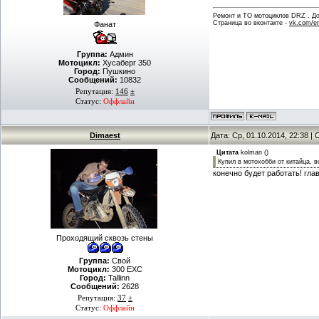
Ремонт и ТО мотоциклов DRZ . Дов
Страница во вконтакте -
vk.com/en
Фанат
Группа:
Админ
Мотоцикл:
Хусаберг 350
Город:
Пушкино
Сообщений:
10832
Репутация:
146
±
Статус:
Оффлайн
Dimaest
Дата: Ср, 01.10.2014, 22:38 
Цитата
kolman
(
)
Купил в мотохобби от китайца, в
конечно будет работать! гла
Проходящий сквозь стены
Группа:
Свой
Мотоцикл:
300 EXC
Город:
Tallinn
Сообщений:
2628
Репутация:
37
±
Статус:
Оффлайн