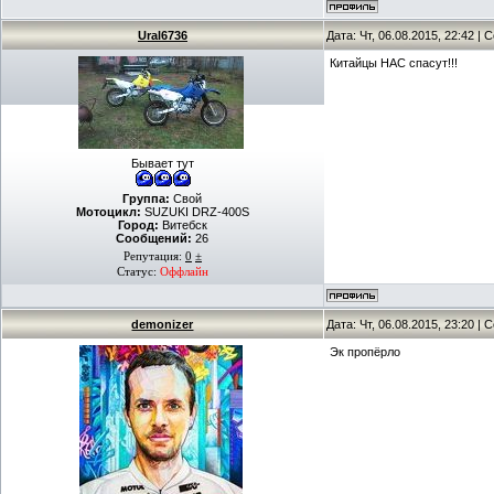
Ural6736
Дата: Чт, 06.08.2015, 22:42 |
Китайцы НАС спасут!!!
Бывает тут
Группа:
Свой
Мотоцикл:
SUZUKI DRZ-400S
Город:
Витебск
Сообщений:
26
Репутация:
0
±
Статус:
Оффлайн
demonizer
Дата: Чт, 06.08.2015, 23:20 |
Эк пропёрло