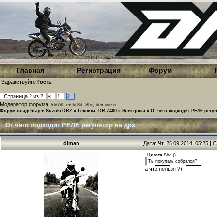
Главная
Регистрация
Форум
Здравствуйте
Гость
Страница
2
из
2
«
1
2
Модератор форума:
,
,
,
klr650
ershn8d
She
demonizer
Форум владельцев Suzuki DRZ
»
Техника: DR-Z400
»
Электрика
»
От чего подходит РЕЛЕ регул
От чего подходит РЕЛЕ регулятор на дрз
diman
Дата: Чт, 25.09.2014, 05:25 |
Цитата
She
(
)
Ты покупать собрался?
а что нельзя ?)