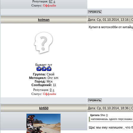
Репутация:
67
±
Статус:
Оффлайн
kolman
Дата: Ср, 01.10.2014, 13:16 
Купил в мотохобби от китайц
Бывает тут
Группа:
Свой
Мотоцикл:
Drz sm
Город:
Мск
Сообщений:
11
Репутация:
0
±
Статус:
Оффлайн
klr650
Дата: Ср, 01.10.2014, 18:36 
Цитата
She
(
)
напоминаешь одного персонажа 
Щас мы ему напишем , что 