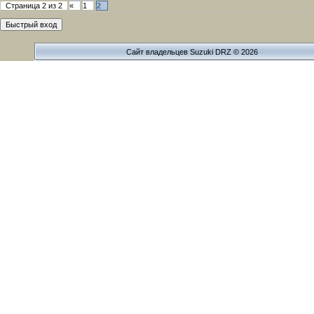
Страница
2
из
2
«
1
2
Сайт владельцев Suzuki DRZ © 2026