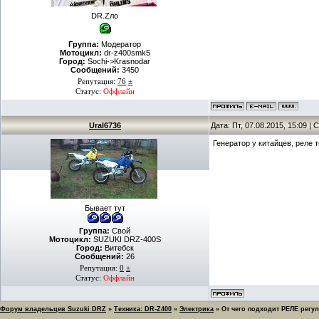
DR.Zло
Группа:
Модератор
Мотоцикл:
dr-z400smk5
Город:
Sochi->Krasnodar
Сообщений:
3450
Репутация:
76
±
Статус:
Оффлайн
Ural6736
Дата: Пт, 07.08.2015, 15:09 
Генератор у китайцев, реле то
Бывает тут
Группа:
Свой
Мотоцикл:
SUZUKI DRZ-400S
Город:
Витебск
Сообщений:
26
Репутация:
0
±
Статус:
Оффлайн
Форум владельцев Suzuki DRZ
»
Техника: DR-Z400
»
Электрика
»
От чего подходит РЕЛЕ регул