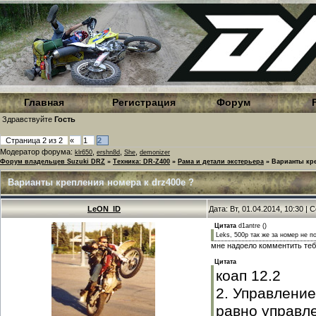
Главная
Регистрация
Форум
Здравствуйте
Гость
Страница
2
из
2
«
1
2
Модератор форума:
,
,
,
klr650
ershn8d
She
demonizer
Форум владельцев Suzuki DRZ
»
Техника: DR-Z400
»
Рама и детали экстерьера
»
Варианты кре
Варианты крепления номера к drz400e ?
LeON_ID
Дата: Вт, 01.04.2014, 10:30 |
Цитата
d1antre
(
)
Leks, 500р так же за номер не п
мне надоело комментить теб
Цитата
коап 12.2
2. Управлени
равно управл