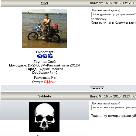
tiller
Дата: Чт, 16.07.2015, 13:12 |
Цитата
mandragora
(
)
л,как думаете будут приставать
полюбому.
Хотя если ты в Крыму и там н
Бывает тут
Группа:
Свой
Мотоцикл:
DRZ400SM+Kawasaki ninja ZX12R
Город:
Видное, Москва
Сообщений:
40
Репутация:
0
±
Статус:
Оффлайн
Sakhaty
Дата: Чт, 16.07.2015, 13:24 |
Цитата
mandragora
(
)
но все-таки,я на рюкзак прикреп
Подсветку номера организуй