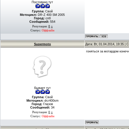
Постоянно тут
Группа:
Свой
Мотоцикл:
DR-Z 400 SM 2005
Город:
спб
Сообщений:
554
Репутация:
8
±
Статус:
Оффлайн
Supermoto
Дата: Вт, 01.04.2014, 19:35 |
гоняться за мотардом конечн
Бывает тут
Группа:
Свой
Мотоцикл:
drz400sm
Город:
Глазов
Сообщений:
34
Репутация:
0
±
Статус:
Оффлайн