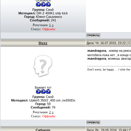
Освоился
Группа:
Свой
Мотоцикл:
DR-Z 400K1 only kick
Город:
Южно-Сахалинск
Сообщений:
241
Репутация:
1
±
Статус:
Оффлайн
Drzzz
Дата: Чт, 16.07.2015, 23:22 |
mandragora
, номер на рюк
мотобата пока нет , в конце
mandragora
, можешь аватар
Don't worry, be happy . . I shot the 
Бывает тут
Группа:
Свой
Мотоцикл:
Upiter5 350/2 ,400 sm ,nx650Do
Город:
59
Сообщений:
79
Репутация:
2
±
Статус:
Оффлайн
Catharsis
Дата: Вс, 29.05.2016, 15:44 