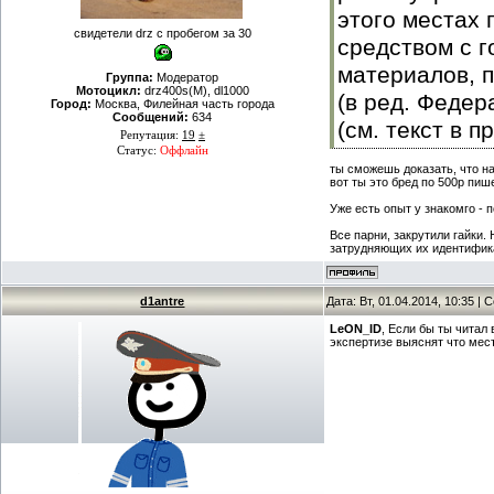
этого местах
свидетели drz с пробегом за 30
средством с 
материалов, 
Группа:
Модератор
Мотоцикл:
drz400s(M), dl1000
(в ред. Феде
Город:
Москва, Филейная часть города
Сообщений:
634
(см. текст в 
Репутация:
19
±
Статус:
Оффлайн
влечет налож
ты сможешь доказать, что н
права управле
вот ты это бред по 500р пиш
(в ред. Федер
Уже есть опыт у знакомго - п
210-ФЗ
)
Все парни, закрутили гайки.
затрудняющих их идентификац
http://www.con
d1antre
Дата: Вт, 01.04.2014, 10:35 |
© Консультан
LeON_ID
, Если бы ты читал
экспертизе выяснят что мест