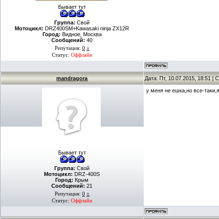
Бывает тут
Группа:
Свой
Мотоцикл:
DRZ400SM+Kawasaki ninja ZX12R
Город:
Видное, Москва
Сообщений:
40
Репутация:
0
±
Статус:
Оффлайн
mandragora
Дата: Пт, 10.07.2015, 18:51 
у меня не ешка,но все-таки,
Бывает тут
Группа:
Свой
Мотоцикл:
DRZ-400S
Город:
Крым
Сообщений:
21
Репутация:
0
±
Статус:
Оффлайн