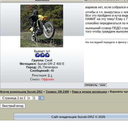
вариков нет, если собрался
отгибы и т.п. выкрутасы с н
Все это пройдено и куча вид
НАФИГ на эту тему! Езжу с 
спокойно передвигаться по н
нынешний сговор ПЕДО-страх
того чтобы граждане выполня
На последней передаче я фигачу и
Бывает тут
Группа:
Свой
Мотоцикл:
Suzuki DR-Z 400 E
Город:
26, Пятигорск
Сообщений:
46
Репутация:
6
±
Статус:
Оффлайн
Форум владельцев Suzuki DRZ
»
Техника: DR-Z400
»
Рама и детали экстерьера
»
Варианты кре
Страница
2
из
2
«
1
2
Сайт владельцев Suzuki DRZ © 2026