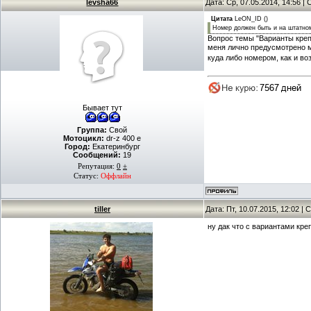
levsha66
Дата: Ср, 07.05.2014, 14:56 
Цитата
LeON_ID
(
)
Номер должен быть и на штатном
Вопрос темы "Варианты крепл
меня лично предусмотрено 
куда либо номером, как и во
Бывает тут
Группа:
Свой
Мотоцикл:
dr-z 400 e
Город:
Екатеринбург
Сообщений:
19
Репутация:
0
±
Статус:
Оффлайн
tiller
Дата: Пт, 10.07.2015, 12:02 
ну дак что с вариантами кре