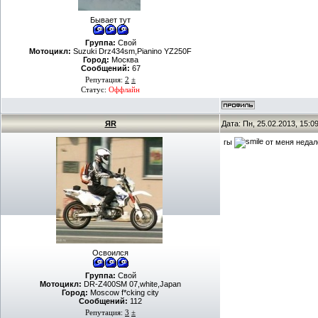
Бывает тут
Группа:
Свой
Мотоцикл:
Suzuki Drz434sm,Pianino YZ250F
Город:
Москва
Сообщений:
67
Репутация:
2
±
Статус:
Оффлайн
ЯR
Дата: Пн, 25.02.2013, 15:
гы
от меня недал
Освоился
Группа:
Свой
Мотоцикл:
DR-Z400SM 07,white,Japan
Город:
Moscow f*cking city
Сообщений:
112
Репутация:
3
±