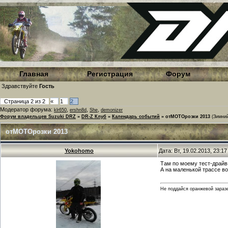
Главная
Регистрация
Форум
Здравствуйте
Гость
Страница
2
из
2
«
1
2
Модератор форума:
,
,
,
klr650
ershn8d
She
demonizer
Форум владельцев Suzuki DRZ
»
DR-Z Клуб
»
Календарь событий
»
отМОТОрозки 2013
(Зимни
отМОТОрозки 2013
Yokohomo
Дата: Вт, 19.02.2013, 23:1
Там по моему тест-драйв Х
А на маленькой трассе в
Не поддайся оранжевой заразе