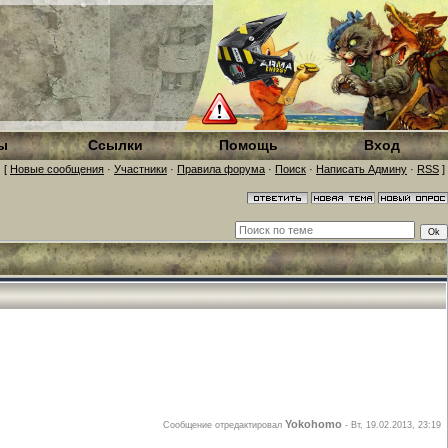
ы
Ссылки
Помощь
Вход
[
Новые сообщения
·
Участники
·
Правила форума
·
Поиск
·
Написать Админу
·
RSS
]
Yokohomo
Сообщение отредактировал
-
Вт, 19.02.2013, 23:19