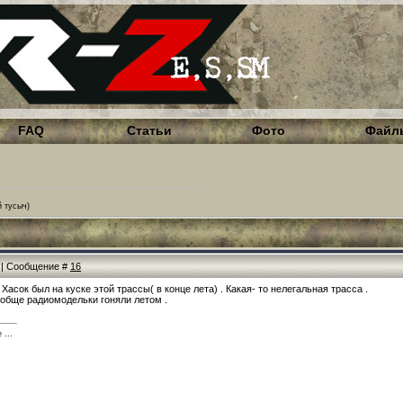
FAQ
Статьи
Фото
Файл
й тусыч)
7 | Сообщение #
16
асок был на куске этой трассы( в конце лета) . Какая- то нелегальная трасса .
ообще радиомодельки гоняли летом .
 ...