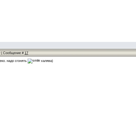
09 | Сообщение #
17
еко. надо сгонять
халява)