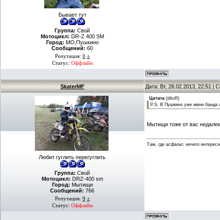
Бывает тут
Группа:
Свой
Мотоцикл:
DR-Z 400 SM
Город:
МО,Пушкино
Сообщений:
60
Репутация:
0
±
Статус:
Оффлайн
SkaterMF
Дата: Вт, 26.02.2013, 22:51 |
Цитата
(
dituff
)
P.S. В Пушкино уже мини банда 
Мытищи тоже от вас недале
Там, где асфальт, ничего интересн
Любит гуглить перегуглить
Группа:
Свой
Мотоцикл:
DRZ-400 sm
Город:
Мытищи
Сообщений:
766
Репутация:
9
±
Статус:
Оффлайн