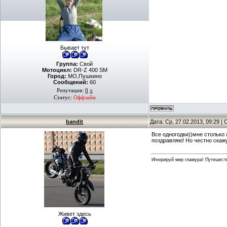
Бывает тут
Группа:
Свой
Мотоцикл:
DR-Z 400 SM
Город:
МО,Пушкино
Сообщений:
60
Репутация:
0
±
Статус:
Оффлайн
bandit
Дата: Ср, 27.02.2013, 09:29 
Все одногодки))мне столько ж
поздравляю! Но честно скаж
Игнорируй мир гламура! Путешест
Живет здесь