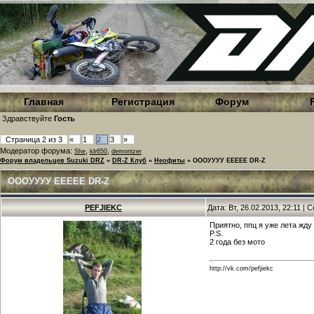
Главная
Регистрация
Форум
Здравствуйте
Гость
Страница
2
из
3
«
1
2
3
»
Модератор форума:
,
,
She
klr650
demonizer
Форум владельцев Suzuki DRZ
»
DR-Z Клуб
»
Неофиты
»
ОООУУУУ ЕЕЕЕЕ DR-Z
ОООУУУУ ЕЕЕЕЕ DR-Z
PEFJIEKC
Дата: Вт, 26.02.2013, 22:11 |
Приятно, ппц я уже лета жду
P.S.
2 года без мото
http://vk.com/pefjiekc