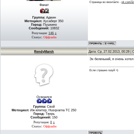
Страница во вконтакте -
vk.com/en
Фанат
Группа:
Админ
Мотоцикл:
Хусаберг 350
Город:
Пушкино
Сообщений:
10832
Репутация:
146
±
Статус:
Оффлайн
RendyMarsh
Дата: Ср, 27.02.2013, 00:28 
Эх беленький, я очень хоте
Если страшно газуй =)
Освоился
Группа:
Свой
Мотоцикл:
Иж юпитер, Husqvarna TC 250
Город:
Тверь
Сообщений:
150
Репутация:
0
±
Статус:
Оффлайн