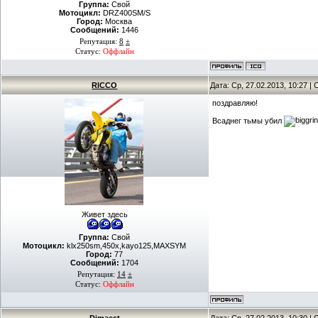
Группа:
Свой
Мотоцикл:
DRZ400SM/S
Город:
Москва
Сообщений:
1446
Репутация:
8
±
Статус:
Оффлайн
RICCO
Дата: Ср, 27.02.2013, 10:27 
поздравляю!
Всаднег тьмы убил
Живет здесь
Группа:
Свой
Мотоцикл:
klx250sm,450x,kayo125,MAXSYM
Город:
77
Сообщений:
1704
Репутация:
14
±
Статус:
Оффлайн