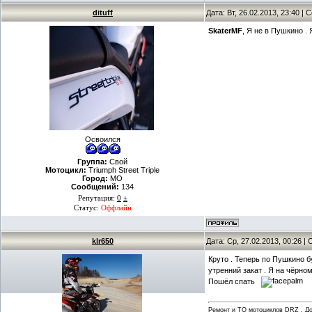
dituff
Дата: Вт, 26.02.2013, 23:40 |
SkaterMF
, Я не в Пушкино .
Освоился
Группа:
Свой
Мотоцикл:
Triumph Street Triple
Город:
МО
Сообщений:
134
Репутация:
0
±
Статус:
Оффлайн
klr650
Дата: Ср, 27.02.2013, 00:26 
Круто . Теперь по Пушкино б
утренний закат . Я на чёрно
Пошёл спать
Ремонт и ТО мотоциклов DRZ . Дов