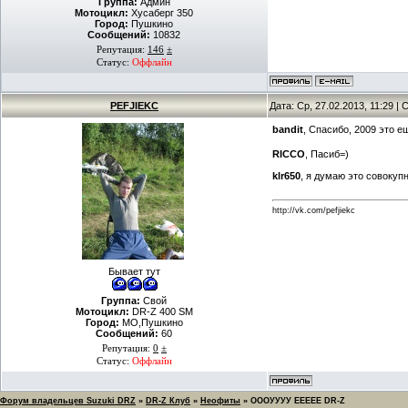
Группа:
Админ
Мотоцикл:
Хусаберг 350
Город:
Пушкино
Сообщений:
10832
Репутация:
146
±
Статус:
Оффлайн
PEFJIEKC
Дата: Ср, 27.02.2013, 11:29 
bandit
, Спасибо, 2009 это 
RICCO
, Пасиб=)
klr650
, я думаю это совокуп
http://vk.com/pefjiekc
Бывает тут
Группа:
Свой
Мотоцикл:
DR-Z 400 SM
Город:
МО,Пушкино
Сообщений:
60
Репутация:
0
±
Статус:
Оффлайн
Форум владельцев Suzuki DRZ
»
DR-Z Клуб
»
Неофиты
»
ОООУУУУ ЕЕЕЕЕ DR-Z