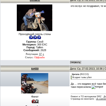
Dimaest
Дата: Ср, 27.02.2013, 10:30 
кто вслух не поздравил, те 
Проходящий сквозь стены
Группа:
Свой
Мотоцикл:
300 EXC
Город:
Tallinn
Сообщений:
2628
Репутация:
37
±
Статус:
Оффлайн
klr650
Дата: Ср, 27.02.2013, 10:36 
Цитата
(
RICCO
)
Всаднег тьмы убил
Да ... это видимо всё таки 
таки пересилила
Фанат
Ремонт и ТО мотоциклов DRZ . Дов
Страница во вконтакте -
vk.com/en