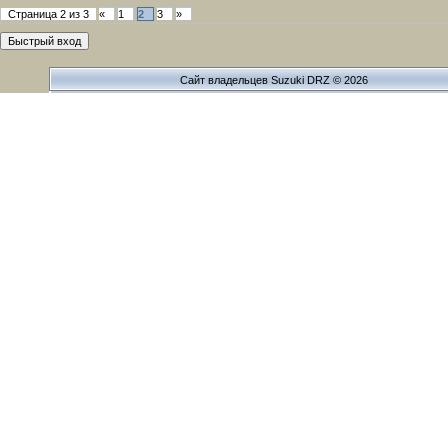
Страница
2
из
3
«
1
2
3
»
Сайт владельцев Suzuki DRZ © 2026