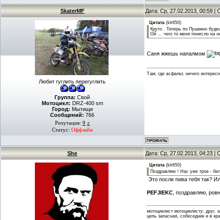
SkaterMF
Дата: Ср, 27.02.2013, 00:59 
Цитата
(
klr650
)
Круто . Теперь по Пушкино будеш
Ой ... чего то меня понесло на н
Саня жжешь напалмом
Там, где асфальт, ничего интересн
Любит гуглить перегуглить
Группа:
Свой
Мотоцикл:
DRZ-400 sm
Город:
Мытищи
Сообщений:
766
Репутация:
9
±
Статус:
Оффлайн
She
Дата: Ср, 27.02.2013, 04:23 
Цитата
(
klr650
)
Поздравляю ! Нас уже трое - бел
Это после пива тебя так? И
PEFJIEKC
, поздравляю, ров
мотоциклист мотоциклисту: друг, 
цепь запасная, собеседник и в кр