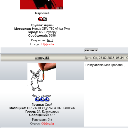
ПетровичЪ
Группа:
Админ
Мотоцикл:
Honda XRV 750 Africa Twin
Город:
65, Эсутору
Сообщений:
5896
Репутация:
67
±
Статус:
Оффлайн
alexey151
Дата: Ср, 27.02.2013, 05:34 
Поздравляю.Мот красавец.
Часто заходит
Группа:
Свой
Мотоцикл:
DR-Z400Eк7,у сына DR-Z400Sк6
Город:
24, Красноярск
Сообщений:
427
Репутация:
3
±
Статус:
Оффлайн