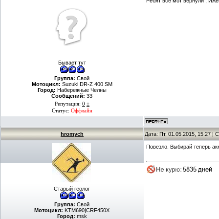
Ребят все мот вернули , Иже
Бывает тут
Группа:
Свой
Мотоцикл:
Suzuki DR-Z 400 SM
Город:
Набережные Челны
Сообщений:
33
Репутация:
0
±
Статус:
Оффлайн
hromych
Дата: Пт, 01.05.2015, 15:27 
Повезло. Выбирай теперь а
Старый геолог
Группа:
Свой
Мотоцикл:
KTM690|CRF450X
Город:
msk