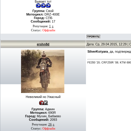
Бывает тут
Группа:
Свой
Мотоцикл:
DRZ-400E
Город:
СПБ
Сообщений:
17
Репутация:
1
±
Статус:
Оффлайн
ershn8d
Дата: Ср, 29.04.2015, 12:29 
SilverKotyara
, да, подтверж
FE350 '20; CRF250R '08; KTM 690 
Невеликий но Ужасный
Группа:
Админ
Мотоцикл:
690R
Город:
Мухин, Бабаево
Сообщений:
2093
Репутация:
26
±
Статус:
Оффлайн