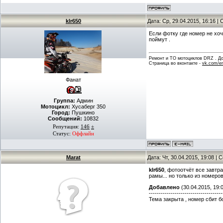
klr650
Дата: Ср, 29.04.2015, 16:16 
Если фотку где номер не хоч
поймут .
Ремонт и ТО мотоциклов DRZ . Дов
Страница во вконтакте -
vk.com/en
Фанат
Группа:
Админ
Мотоцикл:
Хусаберг 350
Город:
Пушкино
Сообщений:
10832
Репутация:
146
±
Статус:
Оффлайн
Marat
Дата: Чт, 30.04.2015, 19:08 |
klr650
, фотоотчёт все завтра 
рамы... но только из номеров
Добавлено
(30.04.2015, 19:
-------------------------------------
Тема закрыта , номер сбит бо