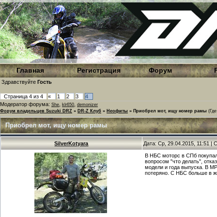
Главная
Регистрация
Форум
Здравствуйте
Гость
Страница
4
из
4
«
1
2
3
4
Модератор форума:
,
,
She
klr650
demonizer
Форум владельцев Suzuki DRZ
»
DR-Z Клуб
»
Неофиты
»
Приобрел мот, ищу номер рамы
(Гд
Приобрел мот, ищу номер рамы
SilverKotyara
Дата: Ср, 29.04.2015, 11:51 
В НБС моторс в СПб покупал
вопросом "что делать", отк
модели и года выпуска. В МР
потеряно. С НБС больше в ж