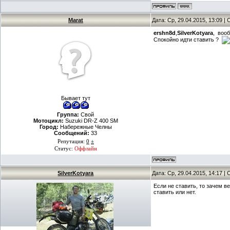
Marat
Дата: Ср, 29.04.2015, 13:09 
ershn8d
,
SilverKotyara
, вооб
Спокойно идти ставить ?
Бывает тут
Группа:
Свой
Мотоцикл:
Suzuki DR-Z 400 SM
Город:
Набережные Челны
Сообщений:
33
Репутация:
0
±
Статус:
Оффлайн
SilverKotyara
Дата: Ср, 29.04.2015, 14:17 
Если не ставить, то зачем в
ставить или нет.