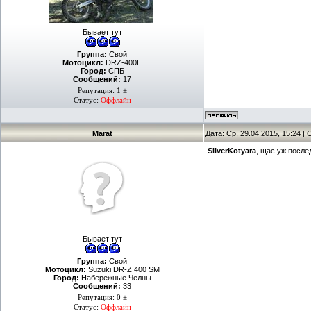
Бывает тут
Группа:
Свой
Мотоцикл:
DRZ-400E
Город:
СПБ
Сообщений:
17
Репутация:
1
±
Статус:
Оффлайн
Marat
Дата: Ср, 29.04.2015, 15:24 
SilverKotyara
, щас уж послед
Бывает тут
Группа:
Свой
Мотоцикл:
Suzuki DR-Z 400 SM
Город:
Набережные Челны
Сообщений:
33
Репутация:
0
±
Статус:
Оффлайн