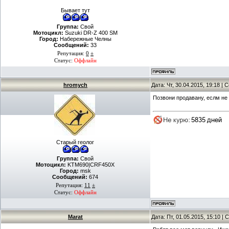
Бывает тут
Группа:
Свой
Мотоцикл:
Suzuki DR-Z 400 SM
Город:
Набережные Челны
Сообщений:
33
Репутация:
0
±
Статус:
Оффлайн
hromych
Дата: Чт, 30.04.2015, 19:18 |
Позвони продавану, еслм не 
Старый геолог
Группа:
Свой
Мотоцикл:
KTM690|CRF450X
Город:
msk
Сообщений:
674
Репутация:
11
±
Статус:
Оффлайн
Marat
Дата: Пт, 01.05.2015, 15:10 