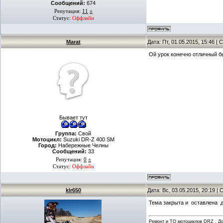
Сообщений:
674
Репутация:
11
±
Статус:
Оффлайн
Marat
Дата: Пт, 01.05.2015, 15:46 
Ой урок конечно отличный б
Бывает тут
Группа:
Свой
Мотоцикл:
Suzuki DR-Z 400 SM
Город:
Набережные Челны
Сообщений:
33
Репутация:
0
±
Статус:
Оффлайн
klr650
Дата: Вс, 03.05.2015, 20:19 
Тема закрыта и оставлена д
Ремонт и ТО мотоциклов DRZ . Дов