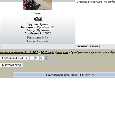
Страница во вконтакте -
vk.com/en
Фанат
Группа:
Админ
Мотоцикл:
Хусаберг 350
Город:
Пушкино
Сообщений:
10832
Репутация:
146
±
Статус:
Оффлайн
Форум владельцев Suzuki DRZ
»
DR-Z Клуб
»
Неофиты
»
Приобрел мот, ищу номер рамы
(Гд
Страница
4
из
4
«
1
2
3
4
Сайт владельцев Suzuki DRZ © 2026