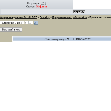
Репутация:
67
±
Статус:
Оффлайн
Форум владельцев Suzuki DRZ
»
По сайту
»
Предложения по работе сайта
»
Предлагаю отказат
Страница
2
из
2
«
1
2
Сайт владельцев Suzuki DRZ © 2026