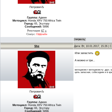
ПетровичЪ
Группа:
Админ
Мотоцикл:
Honda XRV 750 Africa Twin
Город:
65, Эсутору
Сообщений:
5896
Репутация:
67
±
Статус:
Оффлайн
She
Дата: Вт, 10.01.2017, 15:26 |
Или запастить
А можно и три...
мотоциклист мотоциклисту: друг, 
цепь запасная, собеседник и в кр
ПетровичЪ
Группа:
Админ
Мотоцикл:
Honda XRV 750 Africa Twin
Город:
65, Эсутору
Сообщений:
5896