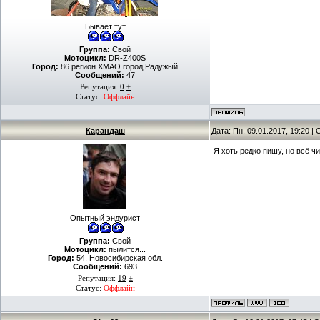
Бывает тут
Группа:
Свой
Мотоцикл:
DR-Z400S
Город:
86 регион ХМАО город Радужый
Сообщений:
47
Репутация:
0
±
Статус:
Оффлайн
Карандаш
Дата: Пн, 09.01.2017, 19:20 
Я хоть редко пишу, но всё 
Опытный эндурист
Группа:
Свой
Мотоцикл:
пылится...
Город:
54, Новосибирская обл.
Сообщений:
693
Репутация:
19
±
Статус:
Оффлайн