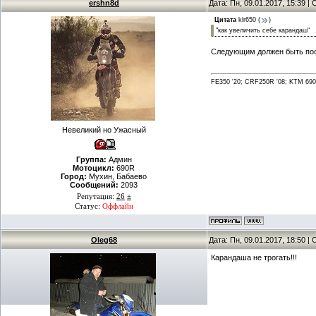
ershn8d
Дата: Пн, 09.01.2017, 15:39 
Цитата
klr650
(
)
"как увеличить себе карандаш"
Следующим должен быть пос
FE350 '20; CRF250R '08; KTM 690 
Невеликий но Ужасный
Группа:
Админ
Мотоцикл:
690R
Город:
Мухин, Бабаево
Сообщений:
2093
Репутация:
26
±
Статус:
Оффлайн
Oleg68
Дата: Пн, 09.01.2017, 18:50 
Карандаша не трогать!!!