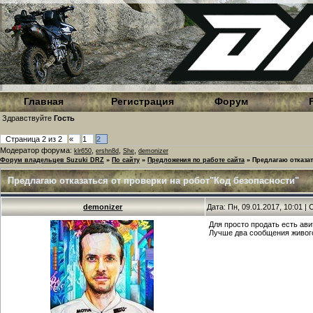
Главная
Регистрация
Форум
Здравствуйте
Гость
Страница
2
из
2
«
1
2
Модератор форума:
,
,
,
klr650
ershn8d
She
demonizer
Форум владельцев Suzuki DRZ
»
По сайту
»
Предложения по работе сайта
»
Предлагаю отказат
Предлагаю отказаться от проверки на робот"Код безопасности"
demonizer
Дата: Пн, 09.01.2017, 10:01 
Для просто продать есть ави
Лучше два сообщения живого