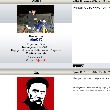
Oleg68
Дата: Вт, 10.01.2017, 07:45 |
Не зря ПОСТОЯННО ТУТ
Бывает тут
Группа:
Свой
Мотоцикл:
DR-Z400S
Город:
86 регион ХМАО город Радужый
Сообщений:
47
Репутация:
0
±
Статус:
Оффлайн
She
Дата: Вт, 10.01.2017, 15:26 |
Как раз то место где эти два
мотоциклист мотоциклисту: друг, 
цепь запасная, собеседник и в кр