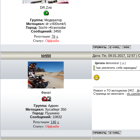
DR.Zло
Группа:
Модератор
Мотоцикл:
dr-z400smk5
Город:
Sochi->Krasnodar
Сообщений:
3450
Репутация:
76
±
Статус:
Оффлайн
klr650
Дата: Пн, 09.01.2017, 12:57 
Цитата
demonizer
(
)
"как увеличить себе карандаш"
Ремонт и ТО мотоциклов DRZ . Дов
Фанат
Страница во вконтакте -
vk.com/en
Группа:
Админ
Мотоцикл:
Хусаберг 350
Город:
Пушкино
Сообщений:
10832
Репутация:
146
±
Статус:
Оффлайн