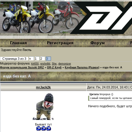
Главная
Регистрация
Форум
Здравствуйте
Гость
Страница
3
из
3
«
1
2
3
Модератор форума:
,
,
,
klr650
ershn8d
She
demonizer
Форум владельцев Suzuki DRZ
»
DR-Z Клуб
»
Клубная Палатка (Разное)
»
езда без кат. А
езда без кат. А
mrJack2k
Дата: Пн, 24.03.2014, 16:43 
Цитата
limpopus
(
)
самый геморрой, если ты цепане
Ничего подобного, будет шт
Бывает тут