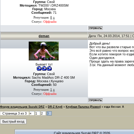
Группа:
Свой
Мотоцикл:
TW200 \ DRZ400SM
Город:
Москва
Сообщений:
71
Репутация:
0
±
Статус:
Оффлайн
deman
Дата: Пн, 24.03.2014, 17:51 
Добрый день!
Вот что вы развели старые п
Это всё равно что вопрос м
Если хотите гемороя то езди
Один доездился.
Проще здать на права зареге
Бывает тут
З.Ы. На данный момент люба
Группа:
Свой
Мотоцикл:
Sachs MadAss DR-Z 400 SM
Город:
Москва г.Кунцево
Сообщений:
50
Репутация:
1
±
Статус:
Оффлайн
Форум владельцев Suzuki DRZ
»
DR-Z Клуб
»
Клубная Палатка (Разное)
»
езда без кат. А
Страница
3
из
3
«
1
2
3
Сайт владельцев Suzuki DRZ © 2026