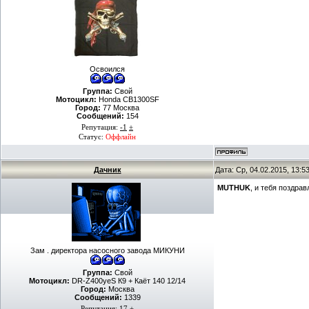
Освоился
Группа:
Свой
Мотоцикл:
Honda CB1300SF
Город:
77 Москва
Сообщений:
154
Репутация:
-1
±
Статус:
Оффлайн
Дачник
Дата: Ср, 04.02.2015, 13:
MUTHUK
, и тебя поздра
Зам . директора насосного завода МИКУНИ
Группа:
Свой
Мотоцикл:
DR-Z400yeS К9 + Каёт 140 12/14
Город:
Москва
Сообщений:
1339
Репутация:
17
±