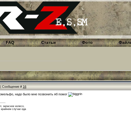
FAQ
Статьи
Фото
Файл
1 | Сообщение #
16
 комельфо, надо было мне позвонить яб помог
г, запасное колесо,
в крайнем случае еда