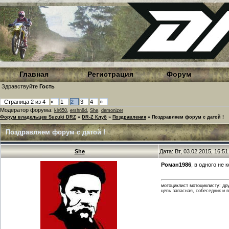
Главная
Регистрация
Форум
Здравствуйте
Гость
Страница
2
из
4
«
1
2
3
4
»
Модератор форума:
,
,
,
klr650
ershn8d
She
demonizer
Форум владельцев Suzuki DRZ
»
DR-Z Клуб
»
Поздравления
»
Поздравляем форум с датой !
Поздравляем форум с датой !
She
Дата: Вт, 03.02.2015, 16:5
Роман1986
, в одного не
мотоциклист мотоциклисту: дру
цепь запасная, собеседник и 