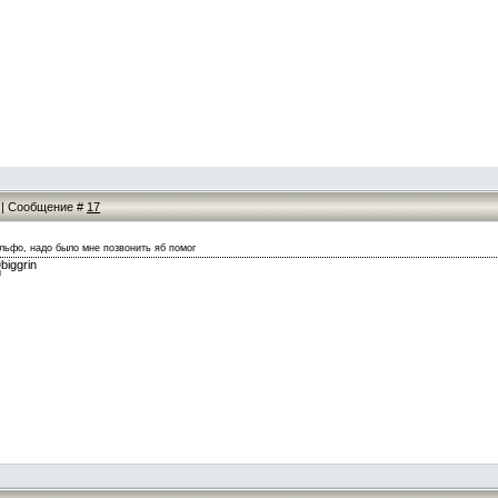
9 | Сообщение #
17
льфо, надо было мне позвонить яб помог