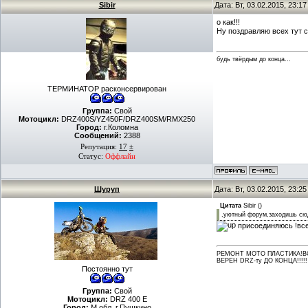
Sibir
Дата: Вт, 03.02.2015, 23:1
о как!!!
Ну поздравляю всех тут 
будь твёрдым до конца...
ТЕРМИНАТОР расконсервирован
Группа:
Свой
Мотоцикл:
DRZ400S/YZ450F/DRZ400SM/RMX250
Город:
г.Коломна
Сообщений:
2388
Репутация:
17
±
Статус:
Оффлайн
Шуруп
Дата: Вт, 03.02.2015, 23:2
Цитата
Sibir
(
)
,уютный форум,заходишь сюд
присоединяюсь !вс
РЕМОНТ МОТО ПЛАСТИКА!ВО
ВЕРЕН DRZ-ту ДО КОНЦА!!!!!
Постоянно тут
Группа:
Свой
Мотоцикл:
DRZ 400 Е
Город:
М.обл. г.Пушкино