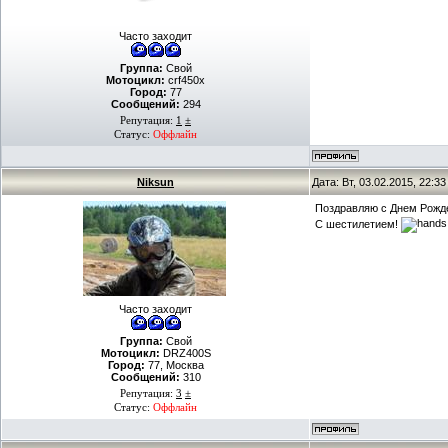
Часто заходит
Группа:
Свой
Мотоцикл:
crf450x
Город:
77
Сообщений:
294
Репутация:
1
±
Статус:
Оффлайн
Niksun
Дата: Вт, 03.02.2015, 22:3
Поздравляю с Днем Рожд
С шестилетием!
Часто заходит
Группа:
Свой
Мотоцикл:
DRZ400S
Город:
77, Москва
Сообщений:
310
Репутация:
3
±
Статус:
Оффлайн