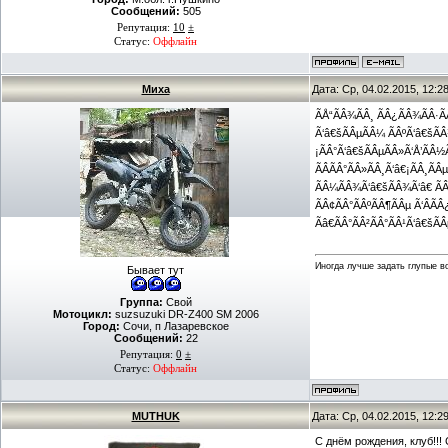
Сообщений:
505
Репутация:
10
±
Статус:
Оффлайн
Миха
Дата: Ср, 04.02.2015, 12:
ÃÅ“ÃÂ¾ÃÂ¸ ÃÂ¿ÃÂ¾ÃÂ·Ã
Ã‘â€šÃÂµÃÂ¼ ÃÂºÃ‘â€šÃÂ
¡ÃÂ°Ã‘â€šÃÂµÃÂ»Ã‘Å’ÃÂ½Ã‘
ÃÂÃÂ°ÃÂ»ÃÂ¸Ã‘â€¡ÃÂ¸Ã
ÃÂ¼ÃÂ¾Ã‘â€šÃÂ¾Ã‘â€ ÃÂ¸
ÃÂ¢ÃÂ°ÃÂºÃÂ¶ÃÂµ Ã‘ÂÃ
Ãâ€ÃÂ°ÃÂ²ÃÂ°ÃÂ¹Ã‘â€šÃ
Иногда лучше задать глупые в
Бывает тут
Группа:
Свой
Мотоцикл:
suzsuzuki DR-Z400 SM 2006
Город:
Сочи, п Лазаревское
Сообщений:
22
Репутация:
0
±
Статус:
Оффлайн
MUTHUK
Дата: Ср, 04.02.2015, 12:
С днём рождения, клуб!!! С