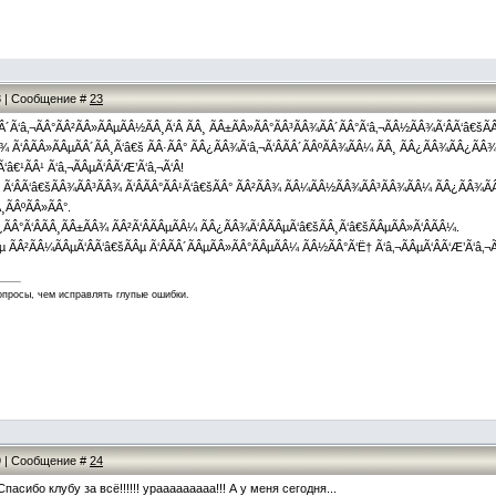
28 | Сообщение #
23
Â´Ã‘â‚¬ÃÂ°ÃÂ²ÃÂ»ÃÂµÃÂ½ÃÂ¸Ã‘Â ÃÂ¸ ÃÂ±ÃÂ»ÃÂ°ÃÂ³ÃÂ¾ÃÂ´ÃÂ°Ã‘â‚¬ÃÂ½ÃÂ¾Ã‘ÂÃ‘â€šÃÂ
¾ Ã‘ÂÃÂ»ÃÂµÃÂ´ÃÂ¸Ã‘â€š ÃÂ·ÃÂ° ÃÂ¿ÃÂ¾Ã‘â‚¬Ã‘ÂÃÂ´ÃÂºÃÂ¾ÃÂ¼ ÃÂ¸ ÃÂ¿ÃÂ¾ÃÂ¿ÃÂ
â€¹ÃÂ¹ Ã‘â‚¬ÃÂµÃ‘ÂÃ‘Æ’Ã‘â‚¬Ã‘Â!
Âµ Ã‘ÂÃ‘â€šÃÂ¾ÃÂ³ÃÂ¾ Ã‘ÂÃÂ°ÃÂ¹Ã‘â€šÃÂ° ÃÂ²ÃÂ¾ ÃÂ¼ÃÂ½ÃÂ¾ÃÂ³ÃÂ¾ÃÂ¼ ÃÂ¿ÃÂ¾Ã
ÃÂºÃÂ»ÃÂ°.
Â¿ÃÂ°Ã‘ÂÃÂ¸ÃÂ±ÃÂ¾ ÃÂ²Ã‘ÂÃÂµÃÂ¼ ÃÂ¿ÃÂ¾Ã‘ÂÃÂµÃ‘â€šÃÂ¸Ã‘â€šÃÂµÃÂ»Ã‘ÂÃÂ¼.
Âµ ÃÂ²ÃÂ¼ÃÂµÃ‘ÂÃ‘â€šÃÂµ Ã‘ÂÃÂ´ÃÂµÃÂ»ÃÂ°ÃÂµÃÂ¼ ÃÂ½ÃÂ°Ã‘Ë† Ã‘â‚¬ÃÂµÃ‘ÂÃ‘Æ’Ã‘â‚¬
опросы, чем исправлять глупые ошибки.
29 | Сообщение #
24
пасибо клубу за всё!!!!!! урааааааааа!!! А у меня сегодня...