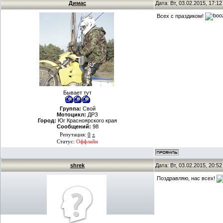
Димас
Дата: Вт, 03.02.2015, 17:1
Всех с праздиком!
Бывает тут
Группа:
Свой
Мотоцикл:
ДРЗ
Город:
Юг Красноярского края
Сообщений:
98
Репутация:
0
±
Статус:
Оффлайн
shrek
Дата: Вт, 03.02.2015, 20:5
Поздравляю, нас всех!