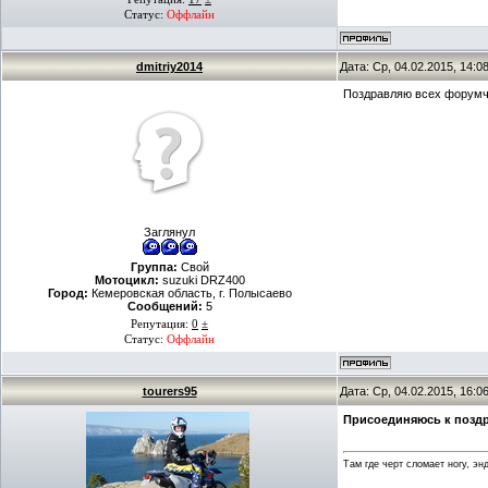
Статус:
Оффлайн
dmitriy2014
Дата: Ср, 04.02.2015, 14:
Поздравляю всех форумча
Заглянул
Группа:
Свой
Мотоцикл:
suzuki DRZ400
Город:
Кемеровская область, г. Полысаево
Сообщений:
5
Репутация:
0
±
Статус:
Оффлайн
tourers95
Дата: Ср, 04.02.2015, 16:
Присоединяюсь к поздр
Там где черт сломает ногу, эн