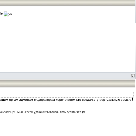
им оргам админам модераторам короче всем кто создал эту вертуальную семью !
АЦИЯ МОТО!всем удачи!8926365ноль пять девять четыре!