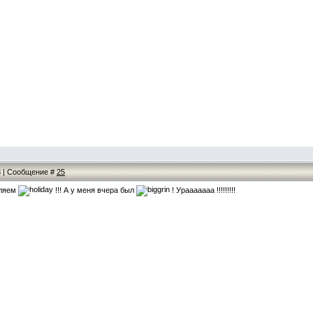
53 | Сообщение #
25
вляем
!!! А у меня вчера был
! Урааааааа !!!!!!!!!