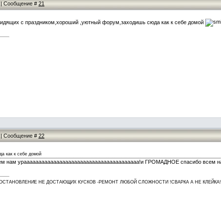
7 | Сообщение #
21
сидящих с праздником,хороший ,уютный форум,заходишь сюда как к себе домой
5 | Сообщение #
22
а как к себе домой
ем нам урааааааааааааааааааааааааааааааааааааааа!и ГРОМАДНОЕ спасибо всем наш
СТАНОВЛЕНИЕ НЕ ДОСТАЮЩИХ КУСКОВ -РЕМОНТ ЛЮБОЙ СЛОЖНОСТИ !СВАРКА А НЕ КЛЕЙКА!ЭВАКУ