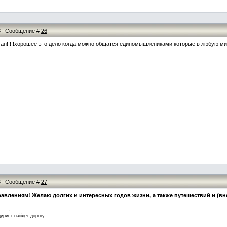
08 | Сообщение #
26
н!!!!!хорошее это дело когда можно общатся единомышлениками которые в любую мину
06 | Сообщение #
27
авлениям! Желаю долгих и интересных годов жизни, а также путешествий и (вн
дурист найдет дорогу