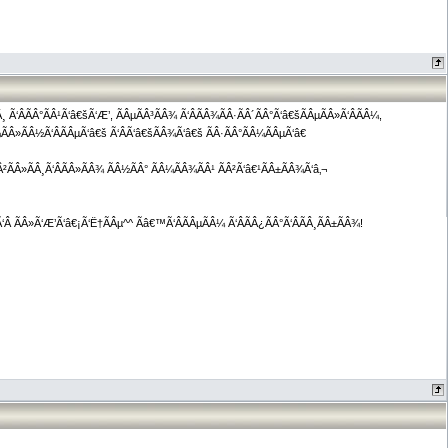
¸ Ã‘ÂÃÂ°ÃÂ¹Ã‘â€šÃ‘Æ’, ÃÂµÃÂ³ÃÂ¾ Ã‘ÂÃÂ¾ÃÂ·ÃÂ´ÃÂ°Ã‘â€šÃÂµÃÂ»Ã‘ÂÃÂ¼,
¾ÃÂ»ÃÂ½Ã‘ÂÃÂµÃ‘â€š Ã‘ÂÃ‘â€šÃÂ¾Ã‘â€š ÃÂ·ÃÂ°ÃÂ¼ÃÂµÃ‘â€
Â²ÃÂ»ÃÂ¸Ã‘ÂÃÂ»ÃÂ¾ ÃÂ½ÃÂ° ÃÂ¼ÃÂ¾ÃÂ¹ ÃÂ²Ã‘â€¹ÃÂ±ÃÂ¾Ã‘â‚¬
Ã‘Â ÃÂ»Ã‘Æ’Ã‘â€¡Ã‘Ë†ÃÂµ^^ Ãâ€™Ã‘ÂÃÂµÃÂ¼ Ã‘ÂÃÂ¿ÃÂ°Ã‘ÂÃÂ¸ÃÂ±ÃÂ¾!