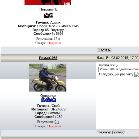
ПетровичЪ
Группа:
Админ
Мотоцикл:
Honda XRV 750 Africa Twin
Город:
65, Эсутору
Сообщений:
5896
Репутация:
67
±
Статус:
Оффлайн
Роман1986
Дата: Вт, 03.02.2015, 17:0
Цитата
She
(
)
Роман1986, в одного не коме
В следующий раз учту
Освоился
Группа:
Свой
Мотоцикл:
DRZ400S
Город:
Сахалин
Сообщений:
232
Репутация:
0
±
Статус:
Оффлайн