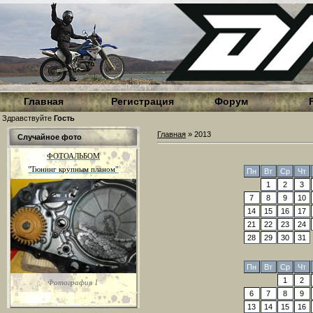
Главная
Регистрация
Форум
Здравствуйте
Гость
Главная
»
2013
Случайное фото
ФОТОАЛЬБОМ
"Тюнинг крупным планом"
Пн
Вт
Ср
Чт
1
2
3
7
8
9
10
14
15
16
17
21
22
23
24
28
29
30
31
Пн
Вт
Ср
Чт
1
2
Фотография 1
6
7
8
9
13
14
15
16