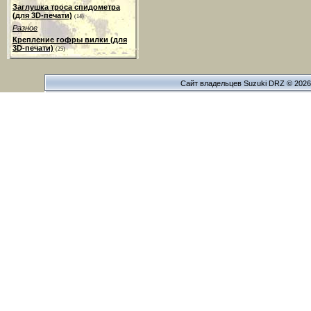
Заглушка троса спидометра
(для 3D-печати)
(14)
Разное
Крепление гофры вилки (для
3D-печати)
(25)
Сайт владельцев Suzuki DRZ © 202