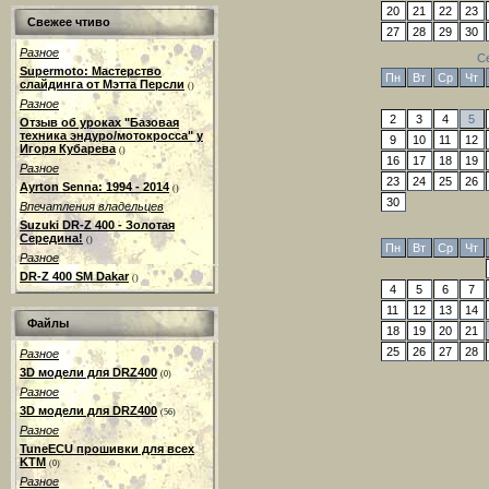
20
21
22
23
Свежее чтиво
27
28
29
30
Разное
С
Supermoto: Мастерство
Пн
Вт
Ср
Чт
слайдинга от Мэтта Персли
()
Разное
2
3
4
5
Отзыв об уроках "Базовая
техника эндуро/мотокросса" у
9
10
11
12
Игоря Кубарева
()
16
17
18
19
Разное
23
24
25
26
Ayrton Senna: 1994 - 2014
()
30
Впечатления владельцев
Suzuki DR-Z 400 - Золотая
Середина!
()
Пн
Вт
Ср
Чт
Разное
DR-Z 400 SM Dakar
()
4
5
6
7
11
12
13
14
Файлы
18
19
20
21
25
26
27
28
Разное
3D модели для DRZ400
(0)
Разное
3D модели для DRZ400
(56)
Разное
TuneECU прошивки для всех
KTM
(0)
Разное