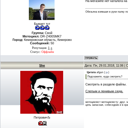
На мегазипе нет каталога на
Обезьяна взявшая в руки палку п
Бывает тут
Группа:
Свой
Мотоцикл:
DR-Z400SMK7
Город:
Кемеровская область, Кемерово
Сообщений:
50
Репутация:
1
±
Статус:
Оффлайн
She
Дата: Пн, 29.01.2018, 11:06 
Цитата
afgun
(
)
Подскажите, куда смотреть?
Смотреть в разделе файлы.
Слепым и ленивым сюда.
мотоциклист мотоциклисту: друг, 
цепь запасная, собеседник и в кр
ПетровичЪ