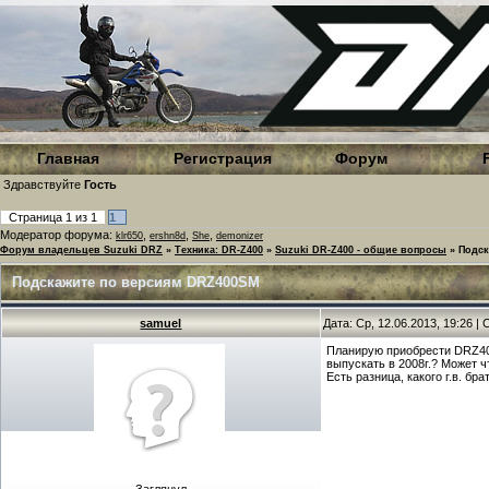
Главная
Регистрация
Форум
Здравствуйте
Гость
Страница
1
из
1
1
Модератор форума:
,
,
,
klr650
ershn8d
She
demonizer
Форум владельцев Suzuki DRZ
»
Техника: DR-Z400
»
Suzuki DR-Z400 - общие вопросы
»
Подск
Подскажите по версиям DRZ400SM
samuel
Дата: Ср, 12.06.2013, 19:26 
Планирую приобрести DRZ400
выпускать в 2008г.? Может ч
Есть разница, какого г.в. б