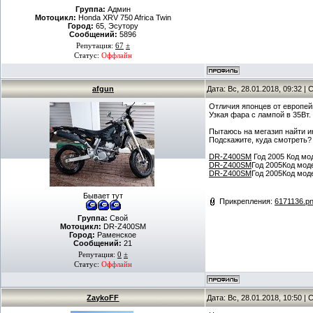
Группа:
Админ
Мотоцикл:
Honda XRV 750 Africa Twin
Город:
65, Эсутору
Сообщений:
5896
Репутация:
67
±
Статус:
Оффлайн
afgun
Дата: Вс, 28.01.2018, 09:32 
Отличия японцев от европей
Узкая фара с лампой в 35Вт.
Пытаюсь на мегазип найти и
Подскажите, куда смотреть?
DR-Z400SM
Год 2005 Код мо
DR-Z400SM
Год 2005Код мо
DR-Z400SM
Год 2005Код мо
Бывает тут
Прикрепления:
6171136.p
Группа:
Свой
Мотоцикл:
DR-Z400SM
Город:
Раменское
Сообщений:
21
Репутация:
0
±
Статус:
Оффлайн
ZaykoFF
Дата: Вс, 28.01.2018, 10:50 