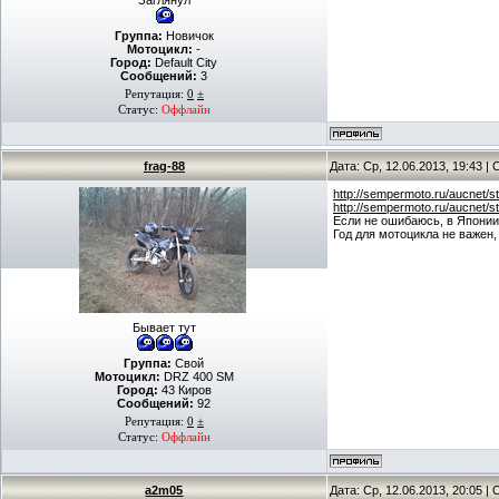
Заглянул
Группа:
Новичок
Мотоцикл:
-
Город:
Default City
Сообщений:
3
Репутация:
0
±
Статус:
Оффлайн
frag-88
Дата: Ср, 12.06.2013, 19:43 
http://sempermoto.ru/aucnet
http://sempermoto.ru/aucnet
Если не ошибаюсь, в Японии 
Год для мотоцикла не важен,
Бывает тут
Группа:
Свой
Мотоцикл:
DRZ 400 SM
Город:
43 Киров
Сообщений:
92
Репутация:
0
±
Статус:
Оффлайн
a2m05
Дата: Ср, 12.06.2013, 20:05 