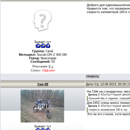
Доброго дня единомышленника
Нравится тем, что проверен
скорость километров 160 в ч
Бывает тут
Группа:
Свой
Мотоцикл:
Suzuki DR-Z 400 SM
Город:
Краснодар
Сообщений:
50
Репутация:
0
±
Статус:
Оффлайн
frag-88
Дата: Ср, 12.06.2013, 20:18 
На СМе на стандартных звез
Цитата
(
f XZwYys==typeof alert)X
большой бак и сидение, хороший
Для DRZ очень много тюнинга
Цитата
(
f XZwYys==typeof alert)X
скорость километров 160 в час
Это не его стихия, хотя кра
Бывает тут