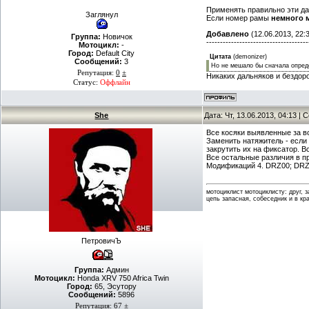
Применять правильно эти да
Заглянул
Если номер рамы
немного 
Добавлено
(12.06.2013, 22:
Группа:
Новичок
-------------------------------------
Мотоцикл:
-
Город:
Default City
Цитата
(
demonizer
)
Сообщений:
3
Но не мешало бы сначала опреде
Репутация:
0
±
Никаких дальняков и бездоро
Статус:
Оффлайн
She
Дата: Чт, 13.06.2013, 04:13 |
Все косяки выявленные за в
Заменить натяжитель - если 
закрутить их на фиксатор. В
Все остальные различия в п
Модификаций 4. DRZ00; DR
мотоциклист мотоциклисту: друг, 
цепь запасная, собеседник и в кр
ПетровичЪ
Группа:
Админ
Мотоцикл:
Honda XRV 750 Africa Twin
Город:
65, Эсутору
Сообщений:
5896
Репутация:
67
±