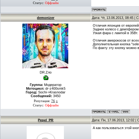
Статус:
Оффлайн
demonizer
Дата: Чт, 13.06.2013, 08:45 |
Отличия японцев от европей
Заднее колесо с демпфером,
Узкая фара с лампой в 35Вт.
Отличия амерокосов от всех
Дополнительная кнопка "sele
По факту эту кнопку можно 
DR.Zло
Группа:
Модератор
Мотоцикл:
dr-z400smk5
Город:
Sochi->Krasnodar
Сообщений:
3450
Репутация:
76
±
Статус:
Оффлайн
Pepel_PR
Дата: Пн, 17.06.2013, 12:02 
А как пользоваться этой кно