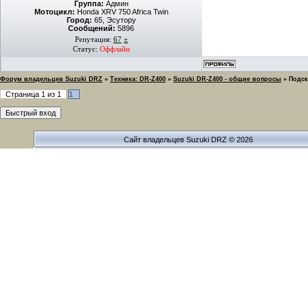
Группа:
Админ
Мотоцикл:
Honda XRV 750 Africa Twin
Город:
65, Эсутору
Сообщений:
5896
Репутация:
67
±
Статус:
Оффлайн
Форум владельцев Suzuki DRZ
»
Техника: DR-Z400
»
Suzuki DR-Z400 - общие вопросы
»
Подск
Страница
1
из
1
1
Сайт владельцев Suzuki DRZ © 2026