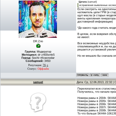
Цитата
(
samuel
)
исправления выявленных косяко
Если смотреть на однотипны
натяжитель цепи ГРМ (в ста
щуп масла (в старых моделя
винты крепления генератора
достоверной информации)
*До какого года считать моде
В целом, если вовремя обсл
не имеет.
DR.Zло
Все возможные неудобства р
отваливающейся ж..пы на да
решается установкой увелич
Группа:
Модератор
Мотоцикл:
dr-z400smk5
Но не мешало бы сначала опр
Город:
Sochi->Krasnodar
Сообщений:
3450
Репутация:
76
±
Статус:
Оффлайн
samuel
Дата: Ср, 12.06.2013, 22:32 
Перелопатил всю статистик
Получилось, что начало произ
Номера рамы в 2004г. SK44A
Номера рамы в 2005г. SK44A
Номера рамы в 2006г. SK44A
Номера рамы в 2007г. SK44A
Номера рамы в 2008г. SK44A
То что больше SK44A-106139 