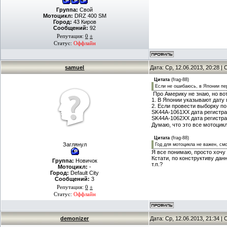
Группа:
Свой
Мотоцикл:
DRZ 400 SM
Город:
43 Киров
Сообщений:
92
Репутация:
0
±
Статус:
Оффлайн
samuel
Дата: Ср, 12.06.2013, 20:28 
Цитата
(
frag-88
)
Если не ошибаюсь, в Японии пер
Про Америку не знаю, но вот
1. В Японии указывают дату 
2. Если провести выборку по
SK44A-1061XX дата регистрац
SK44A-1062XX дата регистра
Думаю, что это все мотоцикл
Цитата
(
frag-88
)
Заглянул
Год для мотоцикла не важен, смо
Я все понимаю, просто хочу
Кстати, по конструктиву дан
Группа:
Новичок
т.п.?
Мотоцикл:
-
Город:
Default City
Сообщений:
3
Репутация:
0
±
Статус:
Оффлайн
demonizer
Дата: Ср, 12.06.2013, 21:34 