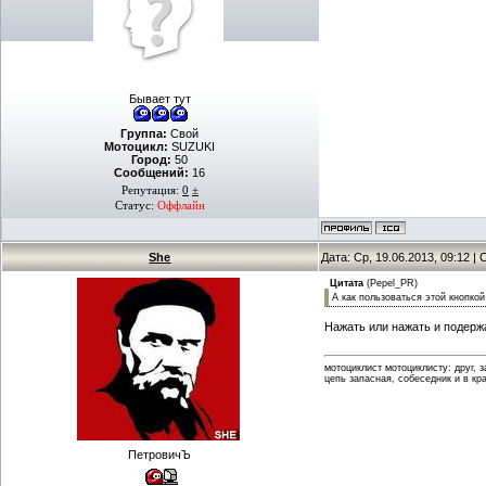
Бывает тут
Группа:
Свой
Мотоцикл:
SUZUKI
Город:
50
Сообщений:
16
Репутация:
0
±
Статус:
Оффлайн
She
Дата: Ср, 19.06.2013, 09:12 
Цитата
(
Pepel_PR
)
А как пользоваться этой кнопкой
Нажать или нажать и подерж
мотоциклист мотоциклисту: друг, 
цепь запасная, собеседник и в кр
ПетровичЪ