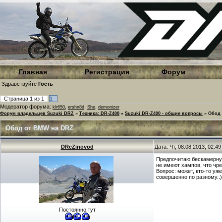
Главная
Регистрация
Форум
Здравствуйте
Гость
Страница
1
из
1
1
Модератор форума:
,
,
,
klr650
ershn8d
She
demonizer
Форум владельцев Suzuki DRZ
»
Техника: DR-Z400
»
Suzuki DR-Z400 - общие вопросы
»
Обод
Обод от BMW на DRZ
DReZinovod
Дата: Чт, 08.08.2013, 02:4
Предпочитаю бескамерную
не имеют хампов, что чр
Вопрос: может, кто-то уж
совершенно по разному..
Постоянно тут