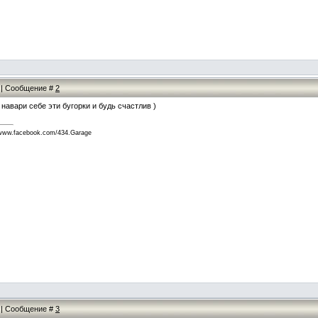
9 | Сообщение #
2
 навари себе эти бугорки и будь счастлив )
w.facebook.com/434.Garage
3 | Сообщение #
3