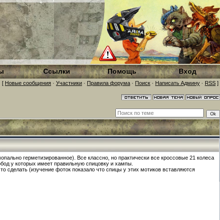
ы
Ссылки
Помощь
Вход
[
Новые сообщения
·
Участники
·
Правила форума
·
Поиск
·
Написать Админу
·
RSS
]
опально герметизированное). Все классно, но практически все кроссовые 21 колеса
обод у которых имеет правильную спицовку и хампы.
то сделать (изучение фоток показало что спицы у этих мотиков вставляются