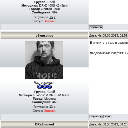
Группа:
Свой
Мотоцикл:
DR-Z 400S K6 (Jpn)
Город:
Обитель лжи
Сообщений:
869
Репутация:
15
±
Статус:
Оффлайн
vSamsonov
Дата: Чт, 08.08.2013, 02:5
В институте газа и сварки
ПРОДОЛЖЕНИЕ СЛЕДУЕТ! / ww
Часто заходит
Группа:
Свой
Мотоцикл:
WR-250 DRZ-SM 690-E
Город:
Moscow
Сообщений:
460
Репутация:
22
±
Статус:
Оффлайн
DReZinovod
Дата: Чт, 08.08.2013, 04:2