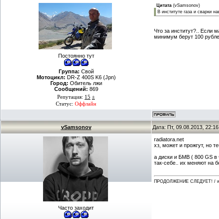
Цитата
(
vSamsonov
)
В институте газа и сварки на
Что за институт?.. Если 
минимум берут 100 рублей
Постоянно тут
Группа:
Свой
Мотоцикл:
DR-Z 400S K6 (Jpn)
Город:
Обитель лжи
Сообщений:
869
Репутация:
15
±
Статус:
Оффлайн
vSamsonov
Дата: Пт, 09.08.2013, 22:
radiatora.net
хз, может и прожгут, но т
а диски и БМВ ( 800 GS в 
так-себе.. их меняют на 
ПРОДОЛЖЕНИЕ СЛЕДУЕТ! / ww
Часто заходит