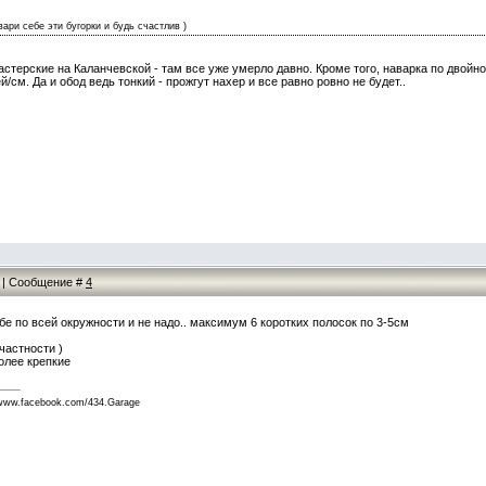
вари себе эти бугорки и будь счастлив )
мастерские на Каланчевской - там все уже умерло давно. Кроме того, наварка по двойно
/см. Да и обод ведь тонкий - прожгут нахер и все равно ровно не будет..
16 | Сообщение #
4
ебе по всей окружности и не надо.. максимум 6 коротких полосок по 3-5см
частности )
более крепкие
w.facebook.com/434.Garage