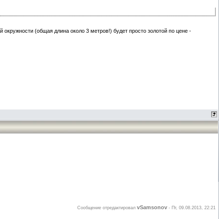
й окружности (общая длина около 3 метров!) будет просто золотой по цене -
vSamsonov
Сообщение отредактировал
-
Пт, 09.08.2013, 22:21