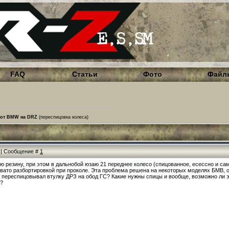
FAQ
Статьи
Фото
Файл
 от BMW на DRZ
(переспицовка колеса)
9 | Сообщение #
1
 резину, при этом в дальнобой юзаю 21 переднее колесо (спицованное, есессно и сам
евато разбортировкой при проколе. Эта проблема решена на некоторых моделях БМВ, 
е переспицовывал втулку ДРЗ на обод ГС? Какие нужны спицы и вообще, возможно ли э
)?