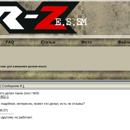
FAQ
Статьи
Фото
Файл
ланг для измерения уровня масла
7 | Сообщение #
1
кто делал такое (пост №9):
-801-1
 подобное, интересно, может кто делал, есть ли отзывы?
08:37)
------------
-другому но работает.