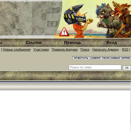
ы
Ссылки
Помощь
Вход
[
Новые сообщения
·
Участники
·
Правила форума
·
Поиск
·
Написать Админу
·
RSS
]