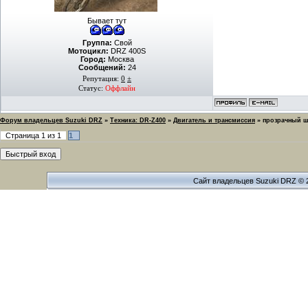
Бывает тут
Группа:
Свой
Мотоцикл:
DRZ 400S
Город:
Москва
Сообщений:
24
Репутация:
0
±
Статус:
Оффлайн
Форум владельцев Suzuki DRZ
»
Техника: DR-Z400
»
Двигатель и трансмиссия
»
прозрачный ш
Страница
1
из
1
1
Сайт владельцев Suzuki DRZ © 