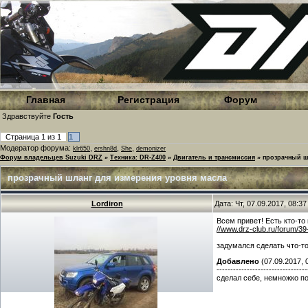
Главная
Регистрация
Форум
Здравствуйте
Гость
Страница
1
из
1
1
Модератор форума:
,
,
,
klr650
ershn8d
She
demonizer
Форум владельцев Suzuki DRZ
»
Техника: DR-Z400
»
Двигатель и трансмиссия
»
прозрачный ш
прозрачный шланг для измерения уровня масла
Lordiron
Дата: Чт, 07.09.2017, 08:3
Всем привет! Есть кто-то 
//www.drz-club.ru/forum/39
задумался сделать что-то
Добавлено
(07.09.2017, 
---------------------------------
сделал себе, немножко по