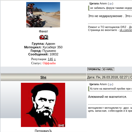
Цитата
Artem
(
)
не забивать форум такими недо
Это не недаразумение . Это 
Ремонт и ТО мотоциклов DRZ . Дов
Страница во вконтакте -
vk.com/en
Фанат
Группа:
Админ
Мотоцикл:
Хусаберг 350
Город:
Пушкино
Сообщений:
10832
Репутация:
146
±
Статус:
Оффлайн
She
Дата: Пн, 26.03.2018, 02:27 
Цитата
Artem
(
)
Кстати на магнитной пробке при
Алюминий не магнитится.
мотоциклист мотоциклисту: друг, 
цепь запасная, собеседник и в кр
ПетровичЪ