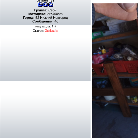
Бывает тут
Группа:
Свой
Мотоцикл:
drz400sm
Город:
52 Нижний Новгород
Сообщений:
46
Репутация:
1
±
Статус:
Оффлайн