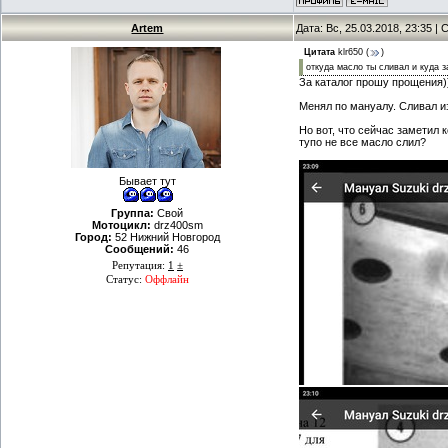
Artem
Дата: Вс, 25.03.2018, 23:35 
Цитата
klr650
(
)
откуда масло ты сливал и куда 
За каталог прошу прощения)
Менял по мануалу. Сливал из 
Но вот, что сейчас заметил 
тупо не все масло слил?
Бывает тут
Группа:
Свой
Мотоцикл:
drz400sm
Город:
52 Нижний Новгород
Сообщений:
46
Репутация:
1
±
Статус:
Оффлайн