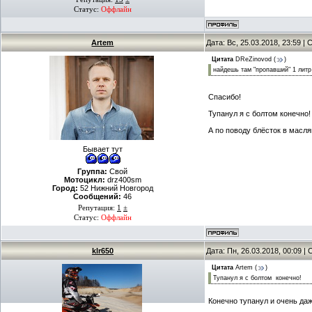
Статус:
Оффлайн
Artem
Дата: Вс, 25.03.2018, 23:59 
Цитата
DReZinovod
(
)
найдешь там "пропавший" 1 литр
Спасибо!
Тупанул я с болтом конечно!
А по поводу блёсток в масля
Бывает тут
Группа:
Свой
Мотоцикл:
drz400sm
Город:
52 Нижний Новгород
Сообщений:
46
Репутация:
1
±
Статус:
Оффлайн
klr650
Дата: Пн, 26.03.2018, 00:09 
Цитата
Artem
(
)
Тупанул я с болтом конечно!
Конечно тупанул и очень да