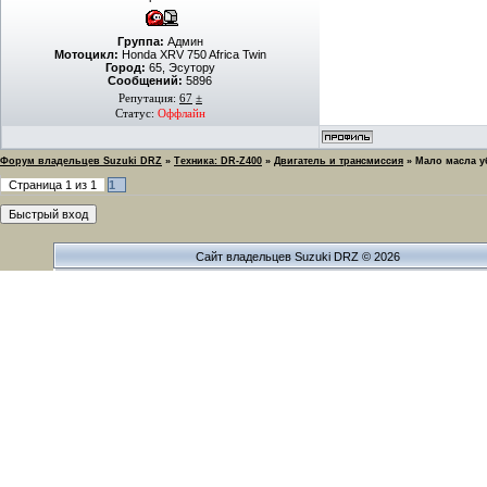
Группа:
Админ
Мотоцикл:
Honda XRV 750 Africa Twin
Город:
65, Эсутору
Сообщений:
5896
Репутация:
67
±
Статус:
Оффлайн
Форум владельцев Suzuki DRZ
»
Техника: DR-Z400
»
Двигатель и трансмиссия
»
Мало масла у
Страница
1
из
1
1
Сайт владельцев Suzuki DRZ © 2026