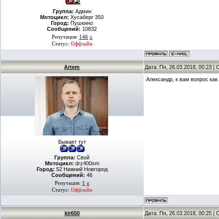
Группа:
Админ
Мотоцикл:
Хусаберг 350
Город:
Пушкино
Сообщений:
10832
Репутация:
146
±
Статус:
Оффлайн
Artem
Дата: Пн, 26.03.2018, 00:23 
Александр, к вам вопрос как
Бывает тут
Группа:
Свой
Мотоцикл:
drz400sm
Город:
52 Нижний Новгород
Сообщений:
46
Репутация:
1
±
Статус:
Оффлайн
klr650
Дата: Пн, 26.03.2018, 00:25 