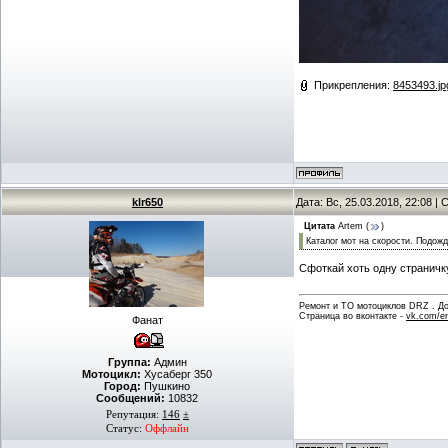
Прикрепления:
8453493.jp
klr650
Дата: Вс, 25.03.2018, 22:08 
Цитата
Artem
(
)
Каталог мот на скорости. Подожд
Сфоткай хоть одну страничку
Ремонт и ТО мотоциклов DRZ . Дов
Страница во вконтакте -
vk.com/en
Фанат
Группа:
Админ
Мотоцикл:
Хусаберг 350
Город:
Пушкино
Сообщений:
10832
Репутация:
146
±
Статус:
Оффлайн