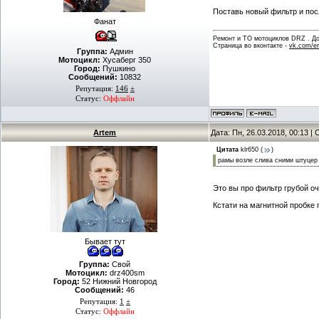
Поставь новый фильтр и посл
Фанат
Ремонт и ТО мотоциклов DRZ . Дов
Страница во вконтакте -
vk.com/en
Группа:
Админ
Мотоцикл:
Хусаберг 350
Город:
Пушкино
Сообщений:
10832
Репутация:
146
±
Статус:
Оффлайн
Artem
Дата: Пн, 26.03.2018, 00:13 
Цитата
klr650
(
)
рамы возле слива сними штуцер
Это вы про фильтр грубой оч
Кстати на магнитной пробке 
Бывает тут
Группа:
Свой
Мотоцикл:
drz400sm
Город:
52 Нижний Новгород
Сообщений:
46
Репутация:
1
±
Статус:
Оффлайн