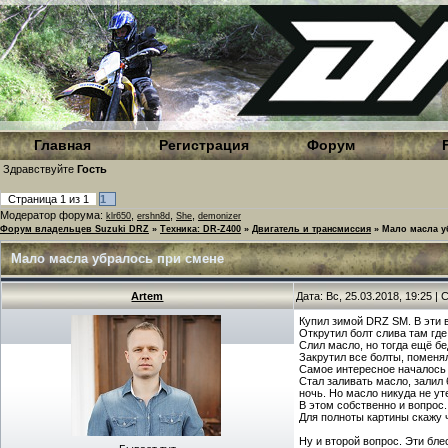
Главная
Регистрация
Форум
Здравствуйте
Гость
Страница
1
из
1
1
Модератор форума:
,
,
,
klr650
ershn8d
She
demonizer
Форум владельцев Suzuki DRZ
»
Техника: DR-Z400
»
Двигатель и трансмиссия
»
Мало масла у
Мало масла убралось при смене
Artem
Дата: Вс, 25.03.2018, 19:25 
Купил зимой DRZ SM. В эти
Открутил болт слива там где
Слил масло, но тогда ещё б
Закрутил все болты, поменя
Самое интересное началось
Стал заливать масло, залил 
ночь. Но масло никуда не ут
В этом собственно и вопрос
Для полноты картины скажу 
Ну и второй вопрос. Эти бле