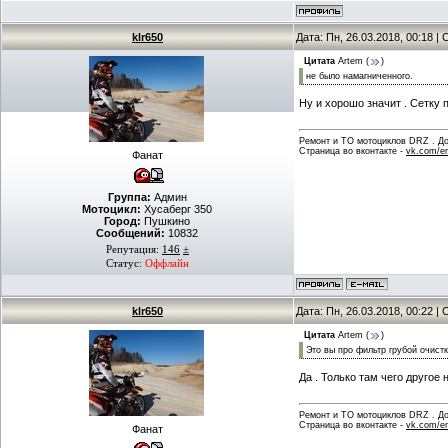
klr650
Дата: Пн, 26.03.2018, 00:18 
Цитата
Artem
(
)
не было намагниченного.
Ну и хорошо значит . Сетку 
Ремонт и ТО мотоциклов DRZ . Дов
Страница во вконтакте -
vk.com/en
Фанат
Группа:
Админ
Мотоцикл:
Хусаберг 350
Город:
Пушкино
Сообщений:
10832
Репутация:
146
±
Статус:
Оффлайн
klr650
Дата: Пн, 26.03.2018, 00:22 
Цитата
Artem
(
)
Это вы про фильтр грубой очист
Да . Только там чего другое 
Ремонт и ТО мотоциклов DRZ . Дов
Страница во вконтакте -
vk.com/en
Фанат