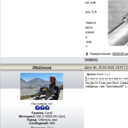
Прикрепления:
5839195.jp
DReZinovod
Дата: Вс, 25.03.2018, 23:47 
Цитата
Artem
(
)
я просто тупо не все масло слил
На фото 4 как раз болт слива
найдешь там "пропавший" 1 
Постоянно тут
Группа:
Свой
Мотоцикл:
DR-Z 400S K6 (Jpn)
Город:
Обитель лжи
Сообщений:
869
Репутация:
15
±