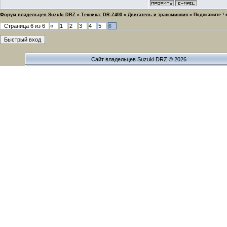
Форум владельцев Suzuki DRZ
»
Техника: DR-Z400
»
Двигатель и трансмиссия
»
Подскажите ! 
Страница
6
из
6
«
1
2
3
4
5
6
Сайт владельцев Suzuki DRZ © 2026