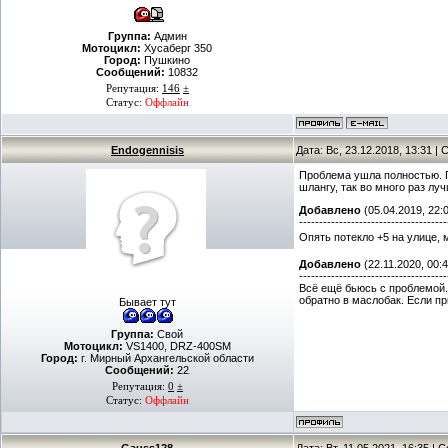
Группа:
Админ
Мотоцикл:
Хусаберг 350
Город:
Пушкино
Сообщений:
10832
Репутация:
146
±
Статус:
Оффлайн
Endogennisis
Дата: Вс, 23.12.2018, 13:31 
Проблема ушла полностью. Пр
шлангу, так во много раз лу
Добавлено
(05.04.2019, 22:
-------------------------------------
Опять потекло +5 на улице, 
Добавлено
(22.11.2020, 00:4
-------------------------------------
Всё ещё бьюсь с проблемой.
обратно в маслобак. Если п
Бывает тут
Группа:
Свой
Мотоцикл:
VS1400, DRZ-400SM
Город:
г. Мирный Архангельской области
Сообщений:
22
Репутация:
0
±
Статус:
Оффлайн