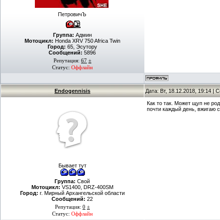
ПетровичЪ
Группа:
Админ
Мотоцикл:
Honda XRV 750 Africa Twin
Город:
65, Эсутору
Сообщений:
5896
Репутация:
67
±
Статус:
Оффлайн
Endogennisis
Дата: Вт, 18.12.2018, 19:14 |
Как то так. Может щуп не ро
почти каждый день, вжигаю с
Бывает тут
Группа:
Свой
Мотоцикл:
VS1400, DRZ-400SM
Город:
г. Мирный Архангельской области
Сообщений:
22
Репутация:
0
±
Статус:
Оффлайн