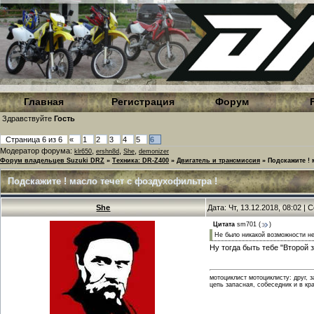
Главная
Регистрация
Форум
Здравствуйте
Гость
Страница
6
из
6
«
1
2
3
4
5
6
Модератор форума:
,
,
,
klr650
ershn8d
She
demonizer
Форум владельцев Suzuki DRZ
»
Техника: DR-Z400
»
Двигатель и трансмиссия
»
Подскажите ! 
Подскажите ! масло течет с фоздухофильтра !
She
Дата: Чт, 13.12.2018, 08:02 |
Цитата
sm701
(
)
Не было никакой возможности не
Ну тогда быть тебе "Второй
мотоциклист мотоциклисту: друг, 
цепь запасная, собеседник и в кр