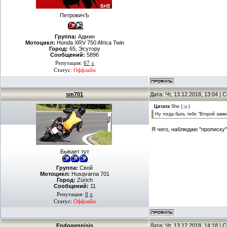
ПетровичЪ
Группа:
Админ
Мотоцикл:
Honda XRV 750 Africa Twin
Город:
65, Эсутору
Сообщений:
5896
Репутация:
67
±
Статус:
Оффлайн
sm701
Дата: Чт, 13.12.2018, 13:04 |
Цитата
She
(
)
Ну тогда быть тебе "Второй зам
Я чего, наблюдаю "прописку
Бывает тут
Группа:
Свой
Мотоцикл:
Husqvarna 701
Город:
Zürich
Сообщений:
11
Репутация:
0
±
Статус:
Оффлайн
Endogennisis
Дата: Чт, 13.12.2018, 14:18 |