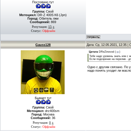
Постоянно тут
Группа:
Свой
Мотоцикл:
DR-Z 400S K6 (Jpn)
Город:
Обитель лжи
Сообщений:
869
Репутация:
15
±
Статус:
Оффлайн
Gauss128
Дата: Ср, 12.05.2021, 12:35 
Цитата
DReZinovod
(
)
Тебе надо уровень знать или с 
Если подозрение на перелив - д
Одно с другим связано. По у
надо понять уходит ли масло
Бывает тут
Группа:
Свой
Мотоцикл:
drz400sm
Город:
Москва
Сообщений:
36
Репутация:
0
±
Статус:
Оффлайн