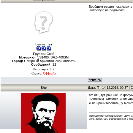
Вообщем решил пока ездить 
Попробую не подливать.
Бывает тут
Группа:
Свой
Мотоцикл:
VS1400, DRZ-400SM
Город:
г. Мирный Архангельской области
Сообщений:
22
Репутация:
0
±
Статус:
Оффлайн
She
Дата: Пт, 14.12.2018, 00:37 
sm701
, тут раньше на фору
почетным заместителем дир
Я не иронизировал (ну може
мотоциклист мотоциклисту: друг, 
цепь запасная, собеседник и в кр