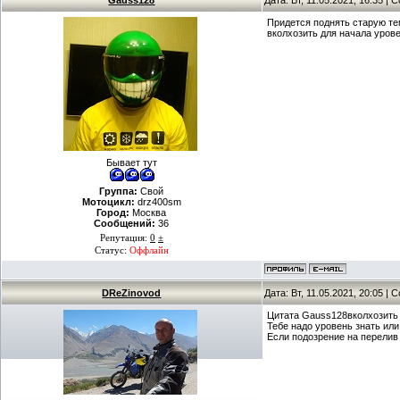
Gauss128
Дата: Вт, 11.05.2021, 16:35 |
Придется поднять старую те
вколхозить для начала уров
Бывает тут
Группа:
Свой
Мотоцикл:
drz400sm
Город:
Москва
Сообщений:
36
Репутация:
0
±
Статус:
Оффлайн
DReZinovod
Дата: Вт, 11.05.2021, 20:05 |
Цитата Gauss128вколхозить 
Тебе надо уровень знать ил
Если подозрение на перелив 