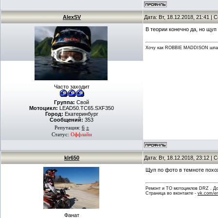
AlexSV
Дата: Вт, 18.12.2018, 21:41 |
В теории конечно да, но щуп
Хочу как ROBBIE MADDISON шпар
Часто заходит
Группа:
Свой
Мотоцикл:
LEAD50.TC65.SXF350
Город:
Екатеринбург
Сообщений:
353
Репутация:
6
±
Статус:
Оффлайн
klr650
Дата: Вт, 18.12.2018, 23:12 |
Щуп по фото в темноте похож
Ремонт и ТО мотоциклов DRZ . Дов
Страница во вконтакте -
vk.com/en
Фанат