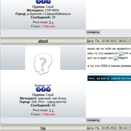
Группа:
Свой
Мотоцикл:
CRF450X
Город:
р.бурятия г.Северобайкальск
Сообщений:
29
Репутация:
0
±
Статус:
Оффлайн
alberd
Дата: Пн, 10.09.2012, 08:01 
мало ли чо тебе не нравитс
ему то это нравится
м
вот он и жрёт его
а ты эти 2000 в каком режим
Бывает тут
Группа:
Свой
Мотоцикл:
красный, как Агонь
Город:
159, Prm - город мечтЫ
Сообщений:
84
Репутация:
1
±
Статус:
Оффлайн
Гек
Дата: Пн, 10.09.2012, 08:14 