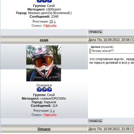
Группа:
Свой
Мотоцикл:
c600sport
Город:
Монино-центОр Вселенной:)
Сообщений:
2348
Репутация:
29
±
Статус:
Оффлайн
казак
Дата: Пн, 10.09.2012, 20:58 
Цитата
(
myasnik
)
Почему нельзя??
это спортивное масло . пре
не парься доливай и все,у м
Освоился
Группа:
Свой
Мотоцикл:
снежок!DRZ400s
Город:
Харьков
Сообщений:
114
Репутация:
1
±
Статус:
Оффлайн
Dimaest
Дата: Пн, 10.09.2012, 21:58 