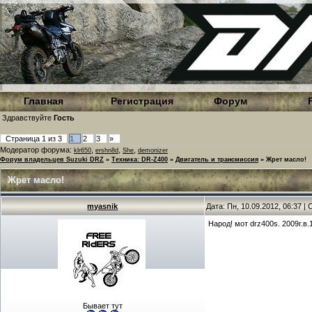
Главная
Регистрация
Форум
Здравствуйте
Гость
Страница
1
из
3
1
2
3
»
Модератор форума:
,
,
,
klr650
ershn8d
She
demonizer
Форум владельцев Suzuki DRZ
»
Техника: DR-Z400
»
Двигатель и трансмиссия
»
Жрет масло!
Жрет масло!
myasnik
Дата: Пн, 10.09.2012, 06:37 
Народ! мот drz400s. 2009г.в
Бывает тут