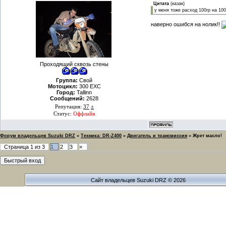
Цитата
(
казак
)
у меня тоже расход 100гр на 100
наверно ошибся на нолик!!
Проходящий сквозь стены
Группа:
Свой
Мотоцикл:
300 EXC
Город:
Tallinn
Сообщений:
2628
Репутация:
37
±
Статус:
Оффлайн
Форум владельцев Suzuki DRZ
»
Техника: DR-Z400
»
Двигатель и трансмиссия
»
Жрет масло!
Страница
1
из
3
1
2
3
»
Сайт владельцев Suzuki DRZ © 2026