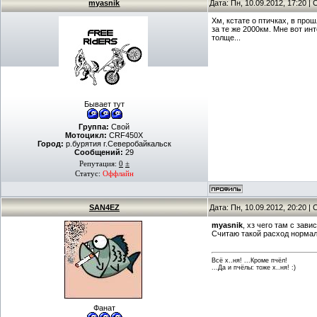
myasnik
Дата: Пн, 10.09.2012, 17:20 
Хм, кстате о птичках, в про
за те же 2000км. Мне вот и
толще...
Бывает тут
Группа:
Свой
Мотоцикл:
CRF450X
Город:
р.бурятия г.Северобайкальск
Сообщений:
29
Репутация:
0
±
Статус:
Оффлайн
SAN4EZ
Дата: Пн, 10.09.2012, 20:20 
myasnik
, хз чего там с зави
Считаю такой расход нормаль
Всё х..ня! ...Кроме пчёл!
...Да и пчёлы: тоже х..ня! :)
Фанат