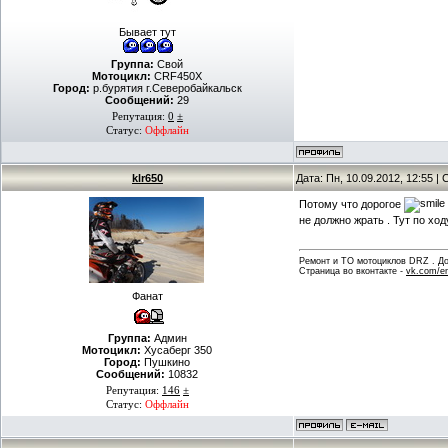
Бывает тут
Группа:
Свой
Мотоцикл:
CRF450X
Город:
р.бурятия г.Северобайкальск
Сообщений:
29
Репутация:
0
±
Статус:
Оффлайн
klr650
Дата: Пн, 10.09.2012, 12:55 
Потому что дорогое
не должно жрать . Тут по хо
Ремонт и ТО мотоциклов DRZ . Дов
Страница во вконтакте -
vk.com/en
Фанат
Группа:
Админ
Мотоцикл:
Хусаберг 350
Город:
Пушкино
Сообщений:
10832
Репутация:
146
±
Статус:
Оффлайн