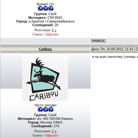
Бывает тут
Группа:
Свой
Мотоцикл:
CRF450X
Город:
р.бурятия г.Северобайкальск
Сообщений:
29
Репутация:
0
±
Статус:
Оффлайн
Caribou
Дата: Пн, 10.09.2012, 11:31 
я на агип синтетику (теперь
Часто заходит
Группа:
Свой
Мотоцикл:
drz 400 S\E\SM Евреец
Город:
Москва СВАО
Сообщений:
274
Репутация:
5
±
Статус:
Оффлайн