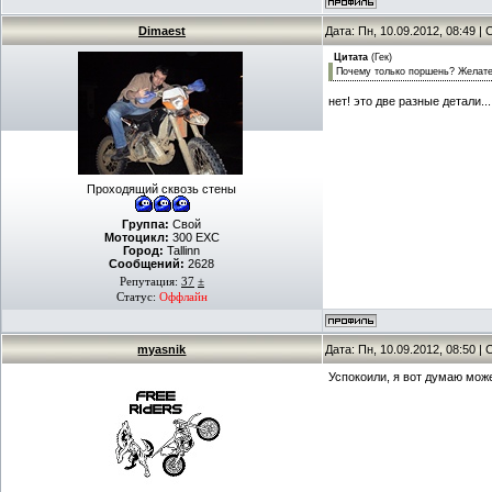
Dimaest
Дата: Пн, 10.09.2012, 08:49 
Цитата
(
Гек
)
Почему только поршень? Желател
нет! это две разные детали.
Проходящий сквозь стены
Группа:
Свой
Мотоцикл:
300 EXC
Город:
Tallinn
Сообщений:
2628
Репутация:
37
±
Статус:
Оффлайн
myasnik
Дата: Пн, 10.09.2012, 08:50 
Успокоили, я вот думаю може