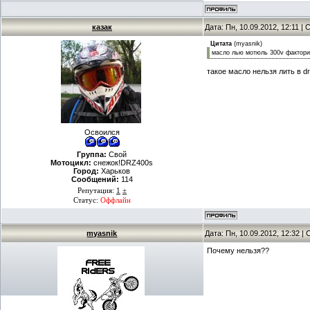
казак
Дата: Пн, 10.09.2012, 12:11 
Цитата
(
myasnik
)
масло лью мотюль 300v фактори
такое масло нельзя лить в d
Освоился
Группа:
Свой
Мотоцикл:
снежок!DRZ400s
Город:
Харьков
Сообщений:
114
Репутация:
1
±
Статус:
Оффлайн
myasnik
Дата: Пн, 10.09.2012, 12:32 
Почему нельзя??