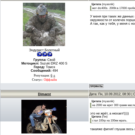
Цитата
(
myasnik
)
мот drz400s. 2009г.в.17000 проб
У меня при таких же данных 
окружности от колечек порш
А так, как у тебя, у меня с н
Эндурист Болотный
Группа:
Свой
Мотоцикл:
Suzuki DRZ 400 S
Город:
Томск
Сообщений:
494
Репутация:
6
±
Статус:
Оффлайн
Dimaest
Дата: Пн, 10.09.2012, 08:30 
Цитата
(
myasnik
)
на 2000 км жрет 300 грамм масл
это не жрёт, а нюхает!))))
Цитата
(
Гек
)
стал 100гр на 100км жрать.
такаяже фигня! глушак весь 