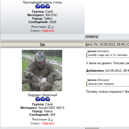
Проходящий сквозь стены
Группа:
Свой
Мотоцикл:
300 EXC
Город:
Tallinn
Сообщений:
2628
Репутация:
37
±
Статус:
Оффлайн
Гек
Дата: Пн, 10.09.2012, 08:40 
Цитата
(
Dimaest
)
шлейф сзади как от 2х тактника
У меня не дымил. Похоже у
Добавлено
(10.09.2012, 08:
-------------------------------------
Цитата
(
Dimaest
)
заказал уже поршень
Почему только поршень? Жел
Эндурист Болотный
Группа:
Свой
Мотоцикл:
Suzuki DRZ 400 S
Город:
Томск
Сообщений:
494
Репутация:
6
±
Статус:
Оффлайн