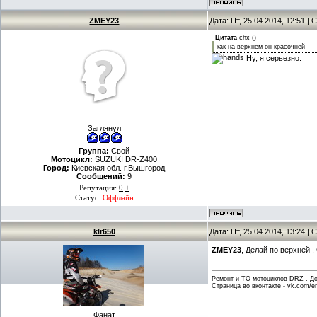
ZMEY23
Дата: Пт, 25.04.2014, 12:51 
Цитата
chx
(
)
как на верхнем он красочней
Hу, я серьезно.
Заглянул
Группа:
Свой
Мотоцикл:
SUZUKI DR-Z400
Город:
Киевская обл. г.Вышгород
Сообщений:
9
Репутация:
0
±
Статус:
Оффлайн
klr650
Дата: Пт, 25.04.2014, 13:24 
ZMEY23
, Делай по верхней 
Ремонт и ТО мотоциклов DRZ . Дов
Страница во вконтакте -
vk.com/en
Фанат