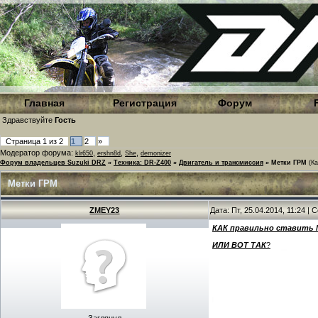
Главная
Регистрация
Форум
Здравствуйте
Гость
Страница
1
из
2
1
2
»
Модератор форума:
,
,
,
klr650
ershn8d
She
demonizer
Форум владельцев Suzuki DRZ
»
Техника: DR-Z400
»
Двигатель и трансмиссия
»
Метки ГРМ
(К
Метки ГРМ
ZMEY23
Дата: Пт, 25.04.2014, 11:24 |
КАК
правильно
ставить
ИЛИ
ВОТ
ТАК
?