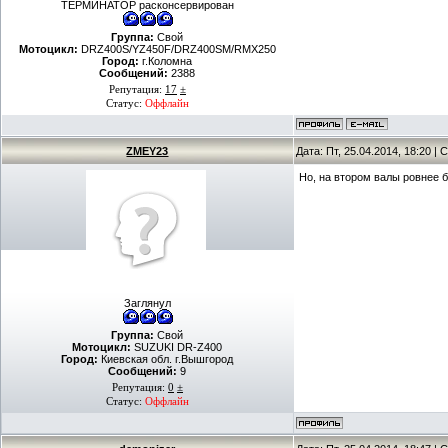
ТЕРМИНАТОР расконсервирован
Группа:
Свой
Мотоцикл:
DRZ400S/YZ450F/DRZ400SM/RMX250
Город:
г.Коломна
Сообщений:
2388
Репутация:
17
±
Статус:
Оффлайн
ZMEY23
Дата: Пт, 25.04.2014, 18:20 
Но, на втором валы ровнее 
Заглянул
Группа:
Свой
Мотоцикл:
SUZUKI DR-Z400
Город:
Киевская обл. г.Вышгород
Сообщений:
9
Репутация:
0
±
Статус:
Оффлайн