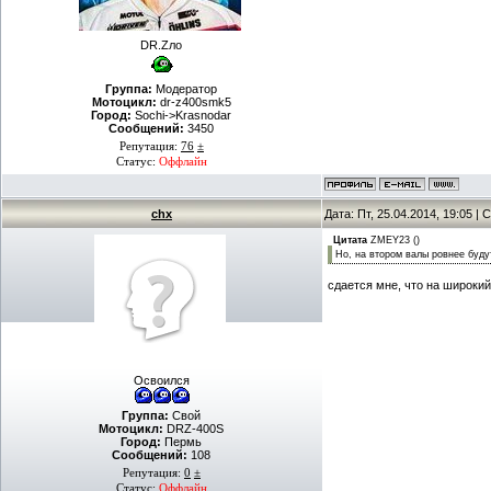
DR.Zло
Группа:
Модератор
Мотоцикл:
dr-z400smk5
Город:
Sochi->Krasnodar
Сообщений:
3450
Репутация:
76
±
Статус:
Оффлайн
chx
Дата: Пт, 25.04.2014, 19:05 
Цитата
ZMEY23
(
)
Но, на втором валы ровнее буду
сдается мне, что на широкий
Освоился
Группа:
Свой
Мотоцикл:
DRZ-400S
Город:
Пермь
Сообщений:
108
Репутация:
0
±
Статус:
Оффлайн