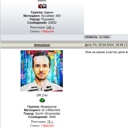
Фанат
Группа:
Админ
Мотоцикл:
Хусаберг 350
Город:
Пушкино
Сообщений:
10832
Репутация:
146
±
Статус:
Оффлайн
demonizer
Дата: Пт, 25.04.2014, 18:49 
Или на каком участке цепи в
DR.Zло
Группа:
Модератор
Мотоцикл:
dr-z400smk5
Город:
Sochi->Krasnodar
Сообщений:
3450
Репутация:
76
±
Статус:
Оффлайн