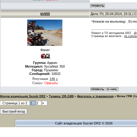
klr650
Дата: Пт, 25.04.2014, 19:11 |
Чпокали на мыльницу . Естес
Ремонт и ТО мотоциклов DRZ . Дов
Страница во вконтакте -
vk.com/en
Фанат
Группа:
Админ
Мотоцикл:
Хусаберг 350
Город:
Пушкино
Сообщений:
10832
Репутация:
146
±
Статус:
Оффлайн
Форум владельцев Suzuki DRZ
»
Техника: DR-Z400
»
Двигатель и трансмиссия
»
Метки ГРМ
(К
Страница
1
из
2
1
2
»
Сайт владельцев Suzuki DRZ © 2026