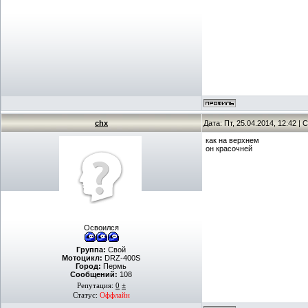
chx
Дата: Пт, 25.04.2014, 12:42 
как на верхнем
он красочней
Освоился
Группа:
Свой
Мотоцикл:
DRZ-400S
Город:
Пермь
Сообщений:
108
Репутация:
0
±
Статус:
Оффлайн