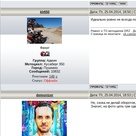
klr650
Дата: Пт, 25.04.2014, 18:50 
Идеально ровно не всегда по
Ремонт и ТО мотоциклов DRZ . Дов
Страница во вконтакте -
vk.com/en
Фанат
Группа:
Админ
Мотоцикл:
Хусаберг 350
Город:
Пушкино
Сообщений:
10832
Репутация:
146
±
Статус:
Оффлайн
demonizer
Дата: Пт, 25.04.2014, 18:53 
Не, скока не делай оборотов,
Значит, на фото цепь грм оде