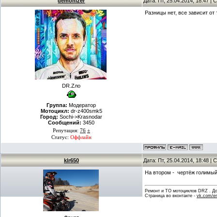
demonizer
Дата: Пт, 25.04.2014, 18:47 
Разницы нет, все зависит от 
DR.Zло
Группа:
Модератор
Мотоцикл:
dr-z400smk5
Город:
Sochi->Krasnodar
Сообщений:
3450
Репутация:
76
±
Статус:
Оффлайн
klr650
Дата: Пт, 25.04.2014, 18:48 
На втором - чертёж голимый
Ремонт и ТО мотоциклов DRZ . Дов
Страница во вконтакте -
vk.com/en