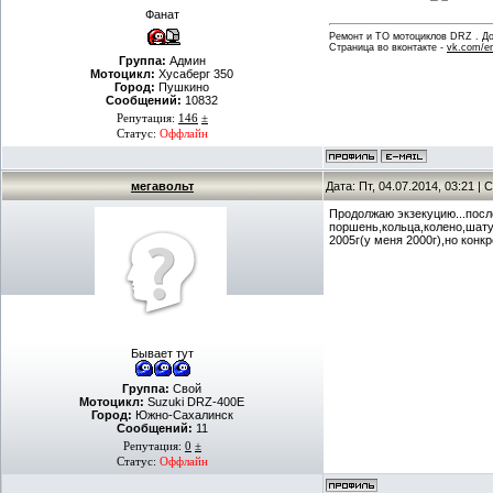
Фанат
Ремонт и ТО мотоциклов DRZ . Дов
Страница во вконтакте -
vk.com/en
Группа:
Админ
Мотоцикл:
Хусаберг 350
Город:
Пушкино
Сообщений:
10832
Репутация:
146
±
Статус:
Оффлайн
мегавольт
Дата: Пт, 04.07.2014, 03:21 
Продолжаю экзекуцию...посл
поршень,кольца,колено,шату
2005г(у меня 2000г),но кон
Бывает тут
Группа:
Свой
Мотоцикл:
Suzuki DRZ-400E
Город:
Южно-Сахалинск
Сообщений:
11
Репутация:
0
±
Статус:
Оффлайн