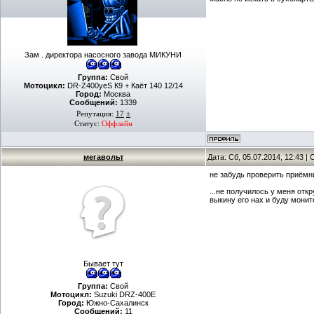
Зам . директора насосного завода МИКУНИ
Группа:
Свой
Мотоцикл:
DR-Z400yeS К9 + Каёт 140 12/14
Город:
Москва
Сообщений:
1339
Репутация:
17
±
Статус:
Оффлайн
мегавольт
Дата: Сб, 05.07.2014, 12:43 
не забудь проверить приёмн
...не получилось у меня от
выкину его нах и буду монит
Бывает тут
Группа:
Свой
Мотоцикл:
Suzuki DRZ-400E
Город:
Южно-Сахалинск
Сообщений:
11