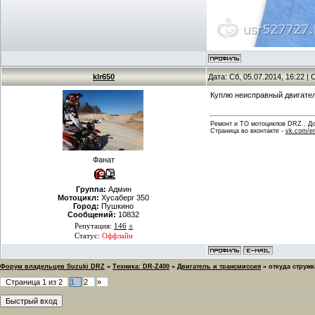
klr650
Дата: Сб, 05.07.2014, 16:22 
Куплю неисправный двигате
Ремонт и ТО мотоциклов DRZ . Дов
Страница во вконтакте -
vk.com/en
Фанат
Группа:
Админ
Мотоцикл:
Хусаберг 350
Город:
Пушкино
Сообщений:
10832
Репутация:
146
±
Статус:
Оффлайн
Форум владельцев Suzuki DRZ
»
Техника: DR-Z400
»
Двигатель и трансмиссия
»
откуда стружк
Страница
1
из
2
1
2
»