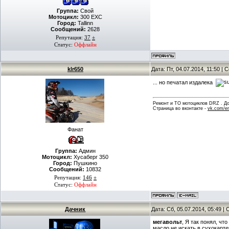
Группа:
Свой
Мотоцикл:
300 EXC
Город:
Tallinn
Сообщений:
2628
Репутация:
37
±
Статус:
Оффлайн
klr650
Дата: Пт, 04.07.2014, 11:50 |
... но печатал издалека
Ремонт и ТО мотоциклов DRZ . Дов
Страница во вконтакте -
vk.com/en
Фанат
Группа:
Админ
Мотоцикл:
Хусаберг 350
Город:
Пушкино
Сообщений:
10832
Репутация:
146
±
Статус:
Оффлайн
Дачник
Дата: Сб, 05.07.2014, 05:49 
мегавольт
, Я так понял, чт
масло не искать в сухокарт