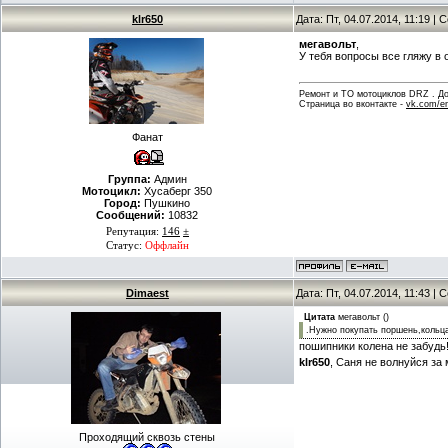
klr650
Дата: Пт, 04.07.2014, 11:19 |
мегавольт
,
У тебя вопросы все гляжу в 
Ремонт и ТО мотоциклов DRZ . Дов
Страница во вконтакте -
vk.com/en
Фанат
Группа:
Админ
Мотоцикл:
Хусаберг 350
Город:
Пушкино
Сообщений:
10832
Репутация:
146
±
Статус:
Оффлайн
Dimaest
Дата: Пт, 04.07.2014, 11:43 |
Цитата
мегавольт
(
)
.Нужно покупать поршень,кольц
пошипники колена не забудь!
klr650
, Саня не волнуйся за
Проходящий сквозь стены