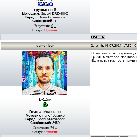
Бывает тут
Группа:
Свой
Мотоцикл:
Suzuki DRZ-400E
Город:
Южно-Сахалинск
Сообщений:
11
Репутация:
0
±
Статус:
Оффлайн
demonizer
Дата: Чт, 03.07.2014, 17:57 |
Возможно то, что сгрызло уж
Грызть может все, что пере
Если есть стук - есть причин
DR.Zло
Группа:
Модератор
Мотоцикл:
dr-z400smk5
Город:
Sochi->Krasnodar
Сообщений:
3450
Репутация:
76
±
Статус:
Оффлайн