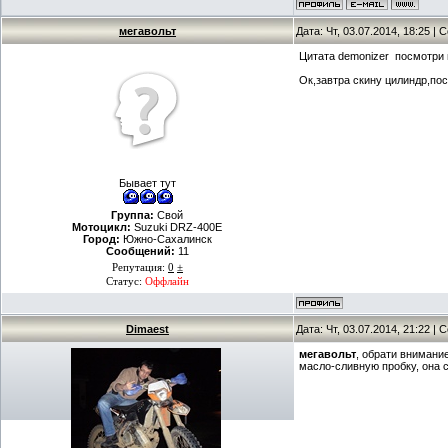
мегавольт
Дата: Чт, 03.07.2014, 18:25 |
Цитата demonizer посмотри 
Ок,завтра скину цилиндр,п
Бывает тут
Группа:
Свой
Мотоцикл:
Suzuki DRZ-400E
Город:
Южно-Сахалинск
Сообщений:
11
Репутация:
0
±
Статус:
Оффлайн
Dimaest
Дата: Чт, 03.07.2014, 21:22 |
мегавольт
, обрати внимани
масло-сливную пробку, она 