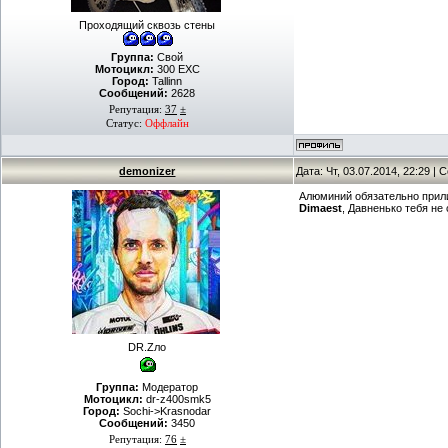
Проходящий сквозь стены
Группа:
Свой
Мотоцикл:
300 EXC
Город:
Tallinn
Сообщений:
2628
Репутация:
37
±
Статус:
Оффлайн
demonizer
Дата: Чт, 03.07.2014, 22:29 |
Алюминий обязательно прили
Dimaest
, Давненько тебя не
DR.Zло
Группа:
Модератор
Мотоцикл:
dr-z400smk5
Город:
Sochi->Krasnodar
Сообщений:
3450
Репутация:
76
±