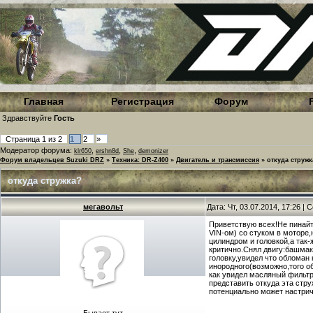
Главная
Регистрация
Форум
Здравствуйте
Гость
Страница
1
из
2
1
2
»
Модератор форума:
,
,
,
klr650
ershn8d
She
demonizer
Форум владельцев Suzuki DRZ
»
Техника: DR-Z400
»
Двигатель и трансмиссия
»
откуда стружк
откуда стружка?
мегавольт
Дата: Чт, 03.07.2014, 17:26 |
Приветствую всех!Не пинайт
VIN-ом) со стуком в моторе,
цилиндром и головкой,а так-
критично.Снял двигу:башмак
головку,увидел что обломан
инородного(возможно,того о
как увидел масляный фильтр
представить откуда эта стр
потенциально может настрич