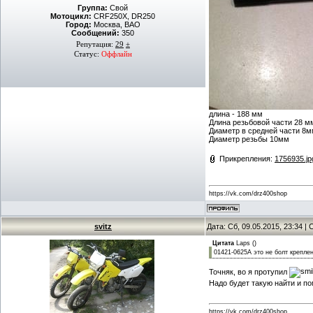
Группа:
Свой
Мотоцикл:
CRF250X, DR250
Город:
Москва, ВАО
Сообщений:
350
Репутация:
29
±
Статус:
Оффлайн
длина - 188 мм
Длина резьбовой части 28 м
Диаметр в средней части 8
Диаметр резьбы 10мм
Прикрепления:
1756935.jp
https://vk.com/drz400shop
svitz
Дата: Сб, 09.05.2015, 23:34 
Цитата
Laps
(
)
01421-0625A это не болт крепле
Точняк, во я протупил
Надо будет такую найти и п
https://vk.com/drz400shop