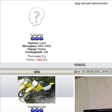
буду весьма признателен
Освоился
Группа:
Свой
Мотоцикл:
DRZ-400S
Город:
Пермь
Сообщений:
108
Репутация:
0
±
Статус:
Оффлайн
svitz
Дата: Сб, 09.05.2015, 19:54 
Главбарыгторг