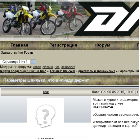
Главная
Регистрация
Форум
Здравствуйте
Гость
Страница
1
из
1
1
Модератор форума:
,
,
,
klr650
ershn8d
She
demonizer
Форум владельцев Suzuki DRZ
»
Техника: DR-Z400
»
Двигатель и трансмиссия
»
Параметры шп
Параметры шпильки, что цилиндр держит
chx
Дата: Ср, 06.05.2015, 10:40 
Может в курсе кто размеров
вот такой код у нее
01421-0625A
оборвал нахрен своими ручк
и теоритически без нее акку
цилиндр проходят в картер?