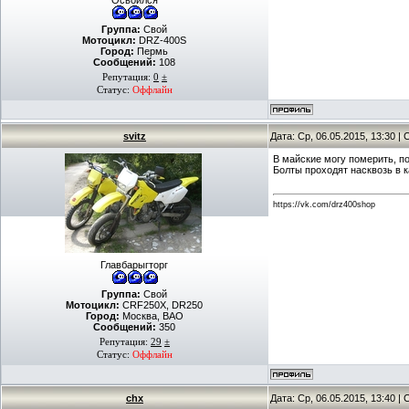
Освоился
Группа:
Свой
Мотоцикл:
DRZ-400S
Город:
Пермь
Сообщений:
108
Репутация:
0
±
Статус:
Оффлайн
svitz
Дата: Ср, 06.05.2015, 13:30 
В майские могу померить, по
Болты проходят насквозь в 
https://vk.com/drz400shop
Главбарыгторг
Группа:
Свой
Мотоцикл:
CRF250X, DR250
Город:
Москва, ВАО
Сообщений:
350
Репутация:
29
±
Статус:
Оффлайн
chx
Дата: Ср, 06.05.2015, 13:40 