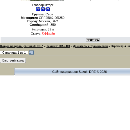
Главбарыгторг
Группа:
Свой
Мотоцикл:
CRF250X, DR250
Город:
Москва, ВАО
Сообщений:
350
Репутация:
29
±
Статус:
Оффлайн
Форум владельцев Suzuki DRZ
»
Техника: DR-Z400
»
Двигатель и трансмиссия
»
Параметры шп
Страница
1
из
1
1
Сайт владельцев Suzuki DRZ © 2026