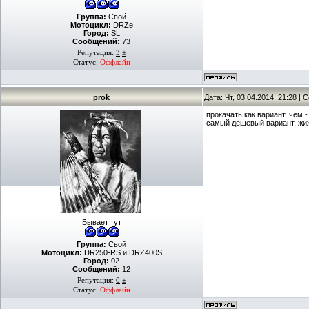
Группа:
Свой
Мотоцикл:
DRZe
Город:
SL
Сообщений:
73
Репутация:
3
±
Статус:
Оффлайн
prok
Дата: Чт, 03.04.2014, 21:28 |
прокачать как вариант, чем 
самый дешевый вариант, жи
Бывает тут
Группа:
Свой
Мотоцикл:
DR250-RS и DRZ400S
Город:
02
Сообщений:
12
Репутация:
0
±
Статус:
Оффлайн