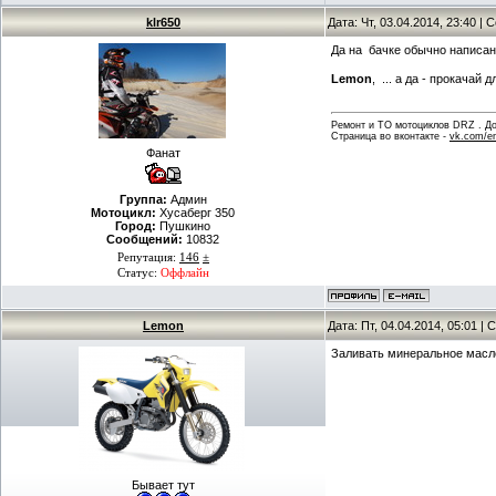
klr650
Дата: Чт, 03.04.2014, 23:40 |
Да на бачке обычно написано 
Lemon
, ... а да - прокача
Ремонт и ТО мотоциклов DRZ . Дов
Страница во вконтакте -
vk.com/en
Фанат
Группа:
Админ
Мотоцикл:
Хусаберг 350
Город:
Пушкино
Сообщений:
10832
Репутация:
146
±
Статус:
Оффлайн
Lemon
Дата: Пт, 04.04.2014, 05:01 
Заливать минеральное масло
Бывает тут