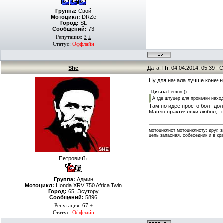
Группа:
Свой
Мотоцикл:
DRZe
Город:
SL
Сообщений:
73
Репутация:
3
±
Статус:
Оффлайн
She
Дата: Пт, 04.04.2014, 05:39 
Ну для начала лучше конечно
Цитата
Lemon
(
)
А где штуцер для прокачки нахо
Там по идее просто болт до
Масло практически любое, 
мотоциклист мотоциклисту: друг, 
цепь запасная, собеседник и в кр
ПетровичЪ
Группа:
Админ
Мотоцикл:
Honda XRV 750 Africa Twin
Город:
65, Эсутору
Сообщений:
5896
Репутация:
67
±
Статус:
Оффлайн