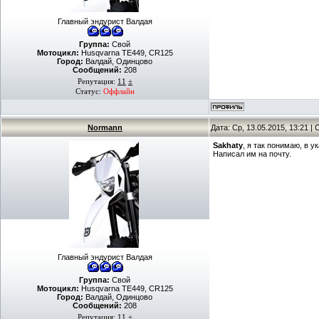
Главный эндурист Валдая
Группа:
Свой
Мотоцикл:
Husqvarna TE449, СR125
Город:
Валдай, Одинцово
Сообщений:
208
Репутация:
11
±
Статус:
Оффлайн
Normann
Дата: Ср, 13.05.2015, 13:21 
Sakhaty
, я так понимаю, в 
Написал им на почту.
Главный эндурист Валдая
Группа:
Свой
Мотоцикл:
Husqvarna TE449, СR125
Город:
Валдай, Одинцово
Сообщений:
208
Репутация:
11
±