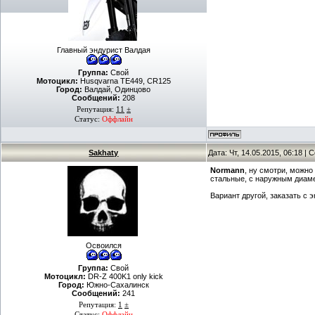
Главный эндурист Валдая
Группа:
Свой
Мотоцикл:
Husqvarna TE449, СR125
Город:
Валдай, Одинцово
Сообщений:
208
Репутация:
11
±
Статус:
Оффлайн
Sakhaty
Дата: Чт, 14.05.2015, 06:18 |
Normann
, ну смотри, можно
стальные, с наружным диаме
Вариант другой, заказать с 
Освоился
Группа:
Свой
Мотоцикл:
DR-Z 400K1 only kick
Город:
Южно-Сахалинск
Сообщений:
241
Репутация:
1
±
Статус:
Оффлайн