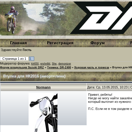
Главная
Регистрация
Форум
Здравствуйте
Гость
Страница
1
из
1
1
Модератор форума:
,
,
,
klr650
ershn8d
She
demonizer
Форум владельцев Suzuki DRZ
»
Техника: DR-Z400
»
Ходовая часть и тормоза
»
Втулка для НК
Втулка для НК2016 (аморт+линк)
Normann
Дата: Ср, 13.05.2015, 10:23 
Привет, ребяты!
Нигде не могу найти закалё
который выточит из нужного
П.С. Если не в том разделе 