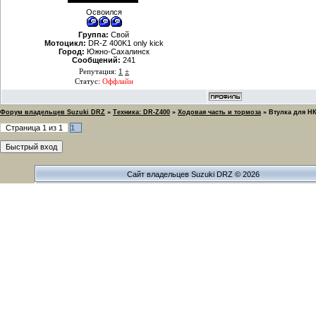
Освоился
Группа:
Свой
Мотоцикл:
DR-Z 400K1 only kick
Город:
Южно-Сахалинск
Сообщений:
241
Репутация:
1
±
Статус:
Оффлайн
Форум владельцев Suzuki DRZ
»
Техника: DR-Z400
»
Ходовая часть и тормоза
»
Втулка для НК
Страница
1
из
1
1
Сайт владельцев Suzuki DRZ © 2026