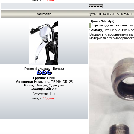
Normann
Дата: Чт, 14.05.2015, 18:54 |
Цитата
Sakhaty
(
)
Вариант другой, заказать с эк
Sakhaty
, нет, не оно. Вот м
Варианты с поршневыми паль
материала с термообработко
Главный эндурист Валдая
Группа:
Свой
Мотоцикл:
Husqvarna TE449, СR125
Город:
Валдай, Одинцово
Сообщений:
208
Репутация:
11
±
Статус:
Оффлайн