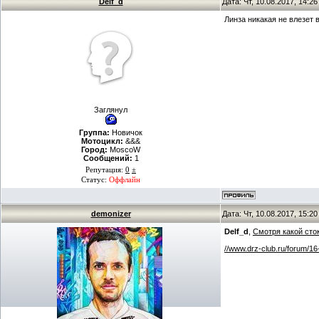
Delf_d
Дата: Чт, 10.08.2017, 14:2
Линза никакая не влезет 
Заглянул
Группа:
Новичок
Мотоцикл:
&&&
Город:
MoscoW
Сообщений:
1
Репутация:
0
±
Статус:
Оффлайн
demonizer
Дата: Чт, 10.08.2017, 15:2
Delf_d
,
Смотря какой сток
//www.drz-club.ru/forum/1