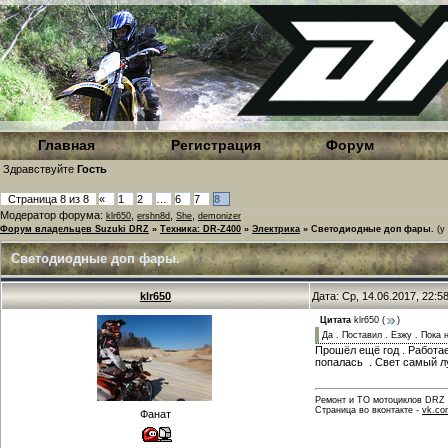
Главная
Регистрация
Форум
Здравствуйте
Гость
Страница
8
из
8
«
1
2
…
6
7
8
Модератор форума:
,
,
,
klr650
ershn8d
She
demonizer
Форум владельцев Suzuki DRZ
»
Техника: DR-Z400
»
Электрика
»
Светодиодные доп фары.
(у
Светодиодные доп фары.
klr650
Дата: Ср, 14.06.2017, 22:
Цитата
klr650
(
)
Да . Поставил . Езжу . Пока 
Прошёл ещё год . Работае
попалась . Свет самый л
Ремонт и ТО мотоциклов DRZ . 
Страница во вконтакте -
vk.co
Фанат