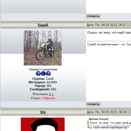
Кащей
Дата: Пн, 04.03.2013, 05:57 
Охохо, не знал, что карб та
Самый лучший мотоцикл - это "Урал
Уралист-сказочник
Группа:
Свой
Мотоцикл:
klx400r
Город:
NN
Сообщений:
550
Репутация:
2
±
Статус:
Оффлайн
She
Дата: Пн, 04.03.2013, 06:24 
Цитата
(
Кащей
)
Охохо, не знал, что карб такой 
А у тебя какой карбюратор?