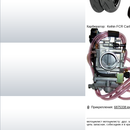
Карбюратор: Keihin FCR Carbu
Прикрепления:
6875338.jp
мотоциклист мотоциклисту: друг, 
цепь запасная, собеседник и в кр