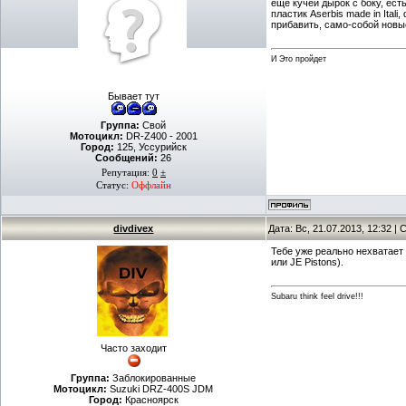
еще кучей дырок с боку, есть
пластик Aserbis made in Ita
прибавить, само-собой новы
И Это пройдет
Бывает тут
Группа:
Свой
Мотоцикл:
DR-Z400 - 2001
Город:
125, Уссурийск
Сообщений:
26
Репутация:
0
±
Статус:
Оффлайн
divdivex
Дата: Вс, 21.07.2013, 12:32 
Тебе уже реально нехватает
или JE Pistons).
Subaru think feel drive!!!
Часто заходит
Группа:
Заблокированные
Мотоцикл:
Suzuki DRZ-400S JDM
Город:
Красноярск