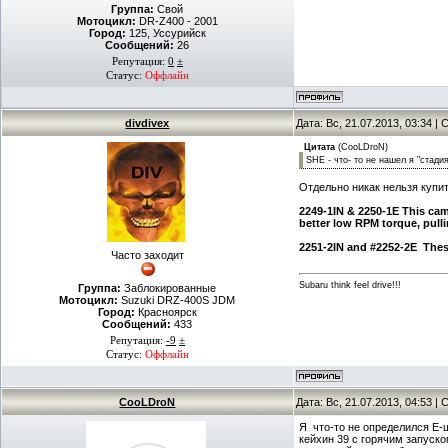
Группа:
Свой
Мотоцикл:
DR-Z400 - 2001
Город:
125, Уссурийск
Сообщений:
26
Репутация:
0
±
Статус:
Оффлайн
divdivex
Дата: Вс, 21.07.2013, 03:34 
Цитата
(
CooLDroN
)
SHE - что- то не нашел я "стадия
Отдельно никак нельзя купи
2249-1IN & 2250-1E This cam 
better low RPM torque, pulli
2251-2IN and #2252-2E
Thes
Часто заходит
Subaru think feel drive!!!
Группа:
Заблокированные
Мотоцикл:
Suzuki DRZ-400S JDM
Город:
Красноярск
Сообщений:
433
Репутация:
-9
±
Статус:
Оффлайн
CooLDroN
Дата: Вс, 21.07.2013, 04:53 
Я что-то не определился Е-ш
кейхин 39 с горячим запуско