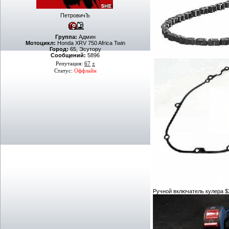
ПетровичЪ
Группа:
Админ
Мотоцикл:
Honda XRV 750 Africa Twin
Город:
65, Эсутору
Сообщений:
5896
Репутация:
67
±
Статус:
Оффлайн
Ручной включатель кулера $