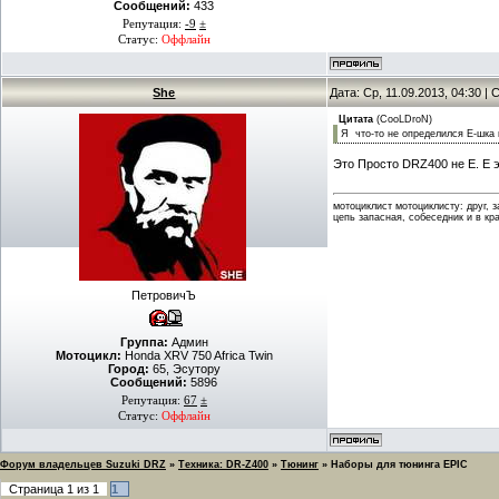
Сообщений:
433
Репутация:
-9
±
Статус:
Оффлайн
She
Дата: Ср, 11.09.2013, 04:30 
Цитата
(
CooLDroN
)
Я что-то не определился Е-шка 
Это Просто DRZ400 не Е. Е 
мотоциклист мотоциклисту: друг, 
цепь запасная, собеседник и в кр
ПетровичЪ
Группа:
Админ
Мотоцикл:
Honda XRV 750 Africa Twin
Город:
65, Эсутору
Сообщений:
5896
Репутация:
67
±
Статус:
Оффлайн
Форум владельцев Suzuki DRZ
»
Техника: DR-Z400
»
Тюнинг
»
Наборы для тюнинга EPIC
Страница
1
из
1
1