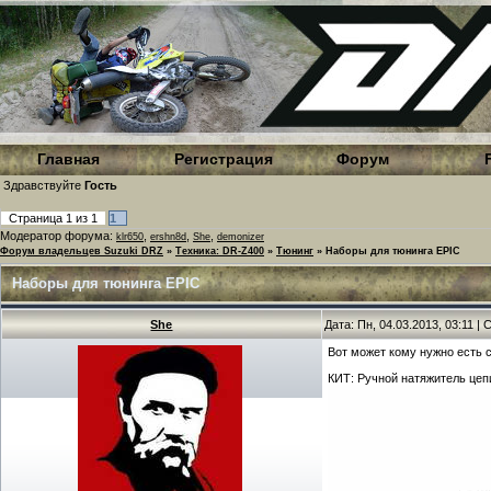
Главная
Регистрация
Форум
Здравствуйте
Гость
Страница
1
из
1
1
Модератор форума:
,
,
,
klr650
ershn8d
She
demonizer
Форум владельцев Suzuki DRZ
»
Техника: DR-Z400
»
Тюнинг
»
Наборы для тюнинга EPIC
Наборы для тюнинга EPIC
She
Дата: Пн, 04.03.2013, 03:11 
Вот может кому нужно есть 
КИТ: Ручной натяжитель цеп