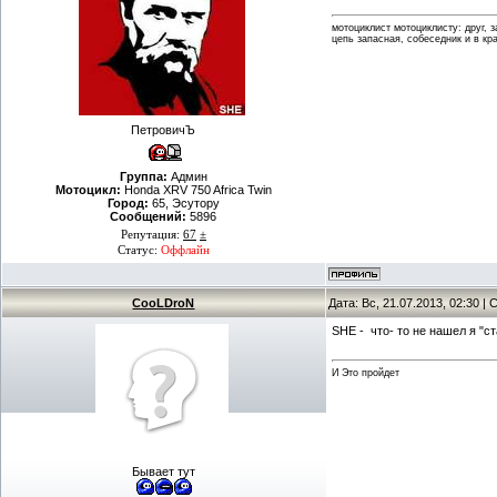
мотоциклист мотоциклисту: друг, 
цепь запасная, собеседник и в кр
ПетровичЪ
Группа:
Админ
Мотоцикл:
Honda XRV 750 Africa Twin
Город:
65, Эсутору
Сообщений:
5896
Репутация:
67
±
Статус:
Оффлайн
CooLDroN
Дата: Вс, 21.07.2013, 02:30 
SHE - что- то не нашел я "ст
И Это пройдет
Бывает тут