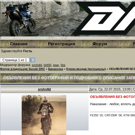
Главная
Регистрация
Форум
Здравствуйте
Гость
Страница
1
из
1
1
Модератор форума:
,
,
,
ershn8d
klr650
ярик
She
Форум владельцев Suzuki DRZ
»
Барахолка
»
Куплю-продам (мотоциклы)
»
ОБЪЯВЛЕНИЯ БЕЗ
ОБЪЯВЛЕНИЯ БЕЗ ФОТОГРАФИЙ И ПОДРОБНОГО ОПИСАНИЯ ЗА
ershn8d
Дата: Ср, 22.07.2015, 13:09 
ОБЪЯВЛЕНИЯ БЕЗ ФОТО
Наказание - любое, вплоть д
FE350 '20; CRF250R '08; KTM 690 