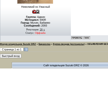
Невеликий но Ужасный
Группа:
Админ
Мотоцикл:
690R
Город:
Мухин, Бабаево
Сообщений:
2093
Репутация:
26
±
Статус:
Оффлайн
Форум владельцев Suzuki DRZ
»
Барахолка
»
Куплю-продам (мотоциклы)
»
ОБЪЯВЛЕНИЯ БЕЗ
Страница
1
из
1
1
Сайт владельцев Suzuki DRZ © 2026