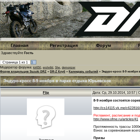
Главная
Регистрация
Форум
Здравствуйте
Гость
Страница
1
из
1
1
Модератор форума:
,
,
,
klr650
ershn8d
She
demonizer
Форум владельцев Suzuki DRZ
»
DR-Z Клуб
»
Календарь событий
»
Эндуро-кросс 8-9 ноября
Эндуро-кросс 8-9 ноября в парке отдыха Юрьевское
Flip
Дата: Ср, 29.10.2014, 10:57 
8-9 ноября состоятся сор
http://cs14115.vk.me/c62281
Регламент, расписание и по
http://www.ofme.ru/articles/41
Протяженность трассы 1000м
Взнос за соревнования всег
Призы