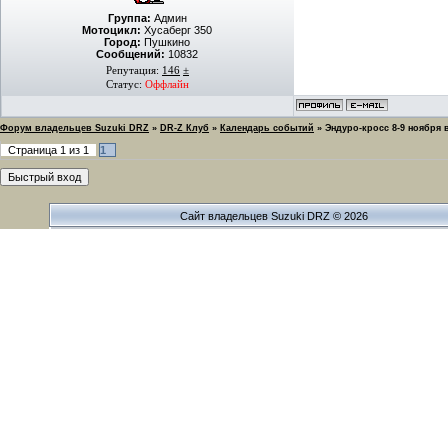
Группа:
Админ
Мотоцикл:
Хусаберг 350
Город:
Пушкино
Сообщений:
10832
Репутация:
146
±
Статус:
Оффлайн
Форум владельцев Suzuki DRZ
»
DR-Z Клуб
»
Календарь событий
»
Эндуро-кросс 8-9 ноября
Страница
1
из
1
1
Сайт владельцев Suzuki DRZ © 2026