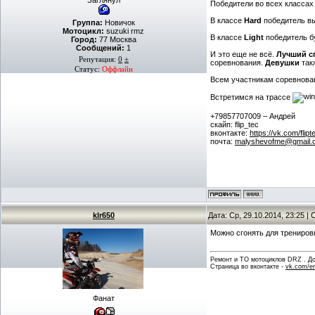
Заглянул
Победители во всех классах
В классе
Hard
победитель вы
Группа:
Новичок
Мотоцикл:
suzuki rmz
В классе
Light
победитель бу
Город:
77 Москва
Сообщений:
1
И это еще не всё.
Лучший с
Репутация:
0
±
соревнования.
Девушки
так
Статус:
Оффлайн
Всем участникам соревнован
Встретимся на трассе
+79857707009 – Андрей
скайп: flip_tec
вконтакте:
https://vk.com/flipt
почта:
malyshevofme@gmail.
klr650
Дата: Ср, 29.10.2014, 23:25 
Можно сгонять для тренировк
Ремонт и ТО мотоциклов DRZ . Дов
Страница во вконтакте -
vk.com/en
Фанат