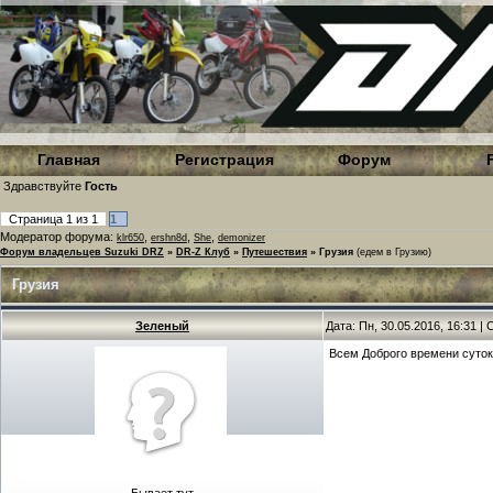
Главная
Регистрация
Форум
Здравствуйте
Гость
Страница
1
из
1
1
Модератор форума:
,
,
,
klr650
ershn8d
She
demonizer
Форум владельцев Suzuki DRZ
»
DR-Z Клуб
»
Путешествия
»
Грузия
(едем в Грузию)
Грузия
Зеленый
Дата: Пн, 30.05.2016, 16:31 
Всем Доброго времени суток.