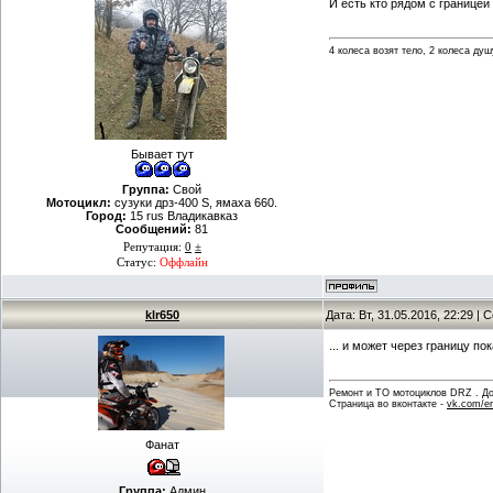
И есть кто рядом с границей
4 колеса возят тело, 2 колеса душ
Бывает тут
Группа:
Свой
Мотоцикл:
сузуки дрз-400 S, ямаха 660.
Город:
15 rus Владикавказ
Сообщений:
81
Репутация:
0
±
Статус:
Оффлайн
klr650
Дата: Вт, 31.05.2016, 22:29 |
... и может через границу по
Ремонт и ТО мотоциклов DRZ . Дов
Страница во вконтакте -
vk.com/en
Фанат
Группа:
Админ