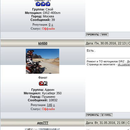
Бывает тут
Группа:
Свой
Мотоцикл:
DRZ-400sm
Город:
Москва
Сообщений:
39
Репутация:
0
±
Статус:
Оффлайн
klr650
Дата: Пн, 30.05.2016, 22:13 
Есть .
Ремонт и ТО мотоциклов DRZ . Дов
Страница во вконтакте -
vk.com/en
Фанат
Группа:
Админ
Мотоцикл:
Хусаберг 350
Город:
Пушкино
Сообщений:
10832
Репутация:
146
±
Статус:
Оффлайн
ден777
Дата: Вт, 31.05.2016, 21:08 |