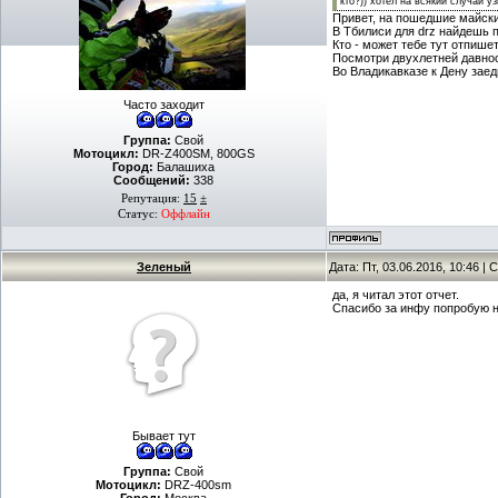
кто?)) хотел на всякий случай у
Привет, на пошедшие майски
В Тбилиси для drz найдешь п
Кто - может тебе тут отпишет
Посмотри двухлетней давност
Во Владикавказе к Дену заед
Часто заходит
Группа:
Свой
Мотоцикл:
DR-Z400SM, 800GS
Город:
Балашиха
Сообщений:
338
Репутация:
15
±
Статус:
Оффлайн
Зеленый
Дата: Пт, 03.06.2016, 10:46 
да, я читал этот отчет.
Спасибо за инфу попробую н
Бывает тут
Группа:
Свой
Мотоцикл:
DRZ-400sm