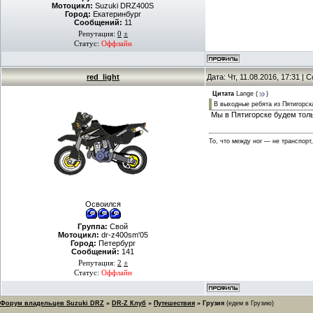
Мотоцикл:
Suzuki DRZ400S
Город:
Екатеринбург
Сообщений:
11
Репутация:
0
±
Статус:
Оффлайн
red_light
Дата: Чт, 11.08.2016, 17:31 |
Цитата
Lange
(
)
В выходные ребята из Пятигорск
Мы в Пятигорске будем толь
То, что между ног — не транспорт
Освоился
Группа:
Свой
Мотоцикл:
dr-z400sm'05
Город:
Петербург
Сообщений:
141
Репутация:
2
±
Статус:
Оффлайн
Форум владельцев Suzuki DRZ
»
DR-Z Клуб
»
Путешествия
»
Грузия
(едем в Грузию)