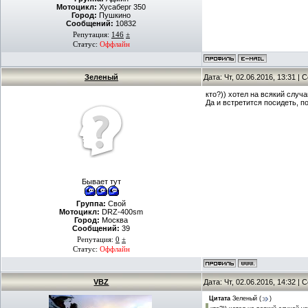
Мотоцикл:
Хусаберг 350
Город:
Пушкино
Сообщений:
10832
Репутация:
146
±
Статус:
Оффлайн
Зеленый
Дата: Чт, 02.06.2016, 13:31 |
кто?)) хотел на всякий случ
Да и встретится посидеть, по
Бывает тут
Группа:
Свой
Мотоцикл:
DRZ-400sm
Город:
Москва
Сообщений:
39
Репутация:
0
±
Статус:
Оффлайн
VBZ
Дата: Чт, 02.06.2016, 14:32 |
Цитата
Зеленый
(
)