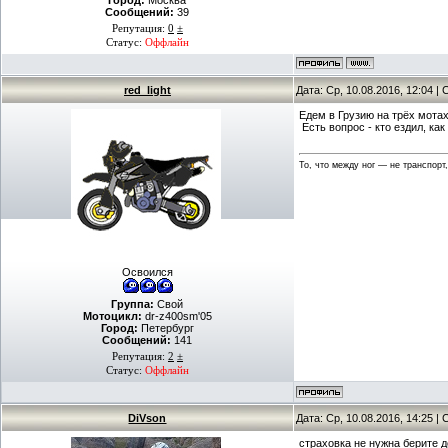
Город:
Москва
Сообщений:
39
Репутация:
0
±
Статус:
Оффлайн
red_light
Дата: Ср, 10.08.2016, 12:04 
Едем в Грузию на трёх мотах
Есть вопрос - кто ездил, как
То, что между ног — не транспорт
Освоился
Группа:
Свой
Мотоцикл:
dr-z400sm'05
Город:
Петербург
Сообщений:
141
Репутация:
2
±
Статус:
Оффлайн
DiVson
Дата: Ср, 10.08.2016, 14:25 
страховка не нужна берите д