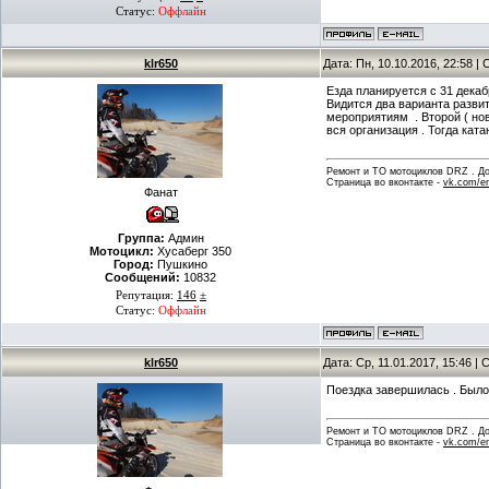
Статус:
Оффлайн
klr650
Дата: Пн, 10.10.2016, 22:58 
Езда планируется с 31 декаб
Видится два варианта разви
мероприятиям . Второй ( нов
вся организация . Тогда ката
Ремонт и ТО мотоциклов DRZ . Дов
Страница во вконтакте -
vk.com/en
Фанат
Группа:
Админ
Мотоцикл:
Хусаберг 350
Город:
Пушкино
Сообщений:
10832
Репутация:
146
±
Статус:
Оффлайн
klr650
Дата: Ср, 11.01.2017, 15:46 
Поездка завершилась . Было 
Ремонт и ТО мотоциклов DRZ . Дов
Страница во вконтакте -
vk.com/en