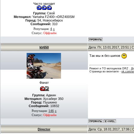
Часто заходит
Группа:
Свой
Мотоцикл:
Yamaha FZ400->DRZ400SM
Город:
54, Новосибирск
Сообщений:
310
Репутация:
4
±
Статус:
Оффлайн
klr650
Дата: Пт, 13.01.2017, 23:51 
Так мы ж без шипов
Ремонт и ТО мотоциклов DRZ . Дов
Страница во вконтакте -
vk.com/en
Фанат
Группа:
Админ
Мотоцикл:
Хусаберг 350
Город:
Пушкино
Сообщений:
10832
Репутация:
146
±
Статус:
Оффлайн
Director
Дата: Ср, 18.01.2017, 17:06 