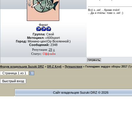
Всё х..ня! ...Кроме пчёл!
...Да и пчёлы: тоже х..ня! :)
Фанат
Группа:
Свой
Мотоцикл:
c600sport
Город:
Монино-центОр Вселенной:)
Сообщений:
2348
Репутация:
29
±
Статус:
Оффлайн
Форум владельцев Suzuki DRZ
»
DR-Z Клуб
»
Путешествия
»
Геленджик эндуро сборы 2017
(Г
Страница
1
из
1
1
Сайт владельцев Suzuki DRZ © 2026