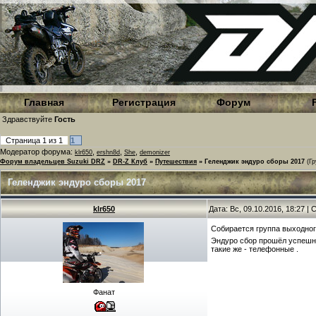
Главная
Регистрация
Форум
Здравствуйте
Гость
Страница
1
из
1
1
Модератор форума:
,
,
,
klr650
ershn8d
She
demonizer
Форум владельцев Suzuki DRZ
»
DR-Z Клуб
»
Путешествия
»
Геленджик эндуро сборы 2017
(Г
Геленджик эндуро сборы 2017
klr650
Дата: Вс, 09.10.2016, 18:27 
Собирается группа выходног
Эндуро сбор прошёл успешно 
такие же - телефонные .
Фанат