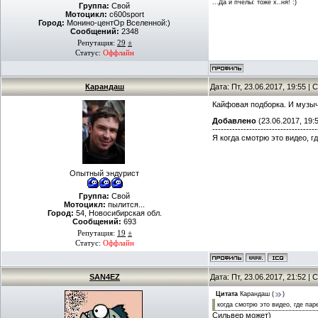
...Да и пчёлы: тоже х..ня! :)
Группа:
Свой
Мотоцикл:
c600sport
Город:
Монино-центОр Вселенной:)
Сообщений:
2348
Репутация:
29
±
Статус:
Оффлайн
Карандаш
Дата: Пт, 23.06.2017, 19:55 
Кайфовая подборка. И музыч
Добавлено
(23.06.2017, 19:
-------------------------------------
Я когда смотрю это видео, г
Опытный эндурист
Группа:
Свой
Мотоцикл:
пылится...
Город:
54, Новосибирская обл.
Сообщений:
693
Репутация:
19
±
Статус:
Оффлайн
SAN4EZ
Дата: Пт, 23.06.2017, 21:52 
Цитата
Карандаш
(
)
когда смотрю это видео, где пар
Сильвер может)