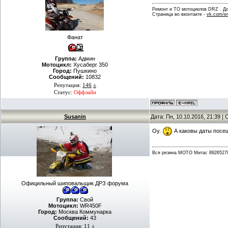
Ремонт и ТО мотоциклов DRZ . Дов
Страница во вконтакте -
vk.com/en
Фанат
Группа:
Админ
Мотоцикл:
Хусаберг 350
Город:
Пушкино
Сообщений:
10832
Репутация:
146
±
Статус:
Оффлайн
Susanin
Дата: Пн, 10.10.2016, 21:39 
Оу.
А каковы даты посещ
Вся резина МОТО Митас 89265278Ч1
Официльный шиповальщик ДРЗ форума
Группа:
Свой
Мотоцикл:
WR450F
Город:
Москва Коммунарка
Сообщений:
43
Репутация:
11
±