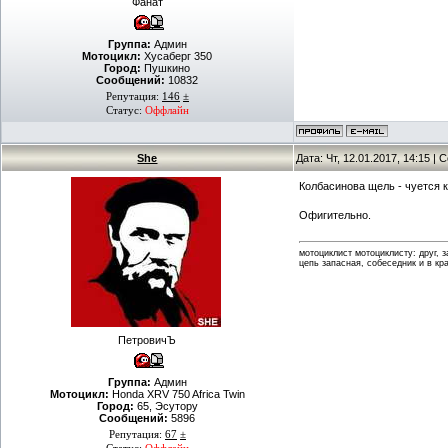
Фанат
Группа:
Админ
Мотоцикл:
Хусаберг 350
Город:
Пушкино
Сообщений:
10832
Репутация:
146
±
Статус:
Оффлайн
She
Дата: Чт, 12.01.2017, 14:15 |
Колбасинова щель - чуется к
Офигительно.
мотоциклист мотоциклисту: друг, 
цепь запасная, собеседник и в кр
ПетровичЪ
Группа:
Админ
Мотоцикл:
Honda XRV 750 Africa Twin
Город:
65, Эсутору
Сообщений:
5896
Репутация:
67
±