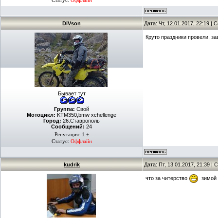
Статус:
Оффлайн
DiVson
Дата: Чт, 12.01.2017, 22:19 |
Круто праздники провели, з
Бывает тут
Группа:
Свой
Мотоцикл:
KTM350,bmw xchellenge
Город:
26.Ставрополь
Сообщений:
24
Репутация:
1
±
Статус:
Оффлайн
kudrik
Дата: Пт, 13.01.2017, 21:39 
что за читерство
зимой н