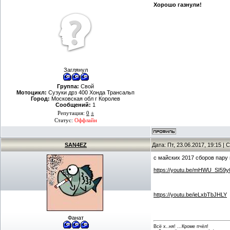
Хорошо газнули!
Заглянул
Группа:
Свой
Мотоцикл:
Сузуки дрз 400 Хонда Трансальп
Город:
Московская обл г Королев
Сообщений:
1
Репутация:
0
±
Статус:
Оффлайн
SAN4EZ
Дата: Пт, 23.06.2017, 19:15 
с майских 2017 сборов пару 
https://youtu.be/mHWU_SI59y
https://youtu.be/ieLxbTbJHLY
Фанат
Всё х..ня! ...Кроме пчёл!