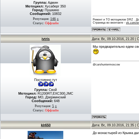
Группа:
Админ
Мотоцикл:
Хусаберг 350
Город:
Пушкино
Сообщений:
10832
Репутация:
146
±
Ремонт и ТО мотоциклов DRZ . Дов
Страница во вконтакте -
vk.com/en
Статус:
Оффлайн
ivtris
Дата: Вс, 09.10.2016, 21:20 
Мы предварительно едем сво
@carshuntermoscow
Постоянно тут
Группа:
Свой
Мотоцикл:
R1200RT,EXC300,JMC
Город:
МО, Дзержинский
Сообщений:
648
Репутация:
5
±
Статус:
Оффлайн
klr650
Дата: Вс, 09.10.2016, 21:35 
До монастырей из Крыма дал