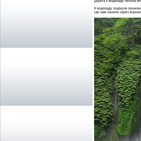
Дорога к водопаду начала ви
К водопаду подошли пешком,
где нам налили через воронк