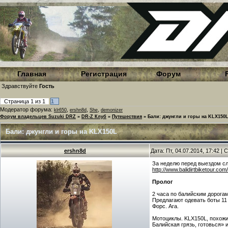
Главная
Регистрация
Форум
Здравствуйте
Гость
Страница
1
из
1
1
Модератор форума:
,
,
,
klr650
ershn8d
She
demonizer
Форум владельцев Suzuki DRZ
»
DR-Z Клуб
»
Путешествия
»
Бали: джунгли и горы на KLX150
Бали: джунгли и горы на KLX150L
ershn8d
Дата: Пт, 04.07.2014, 17:42 
За неделю перед выездом слу
http://www.balidirtbiketour.com/
Пролог
2 часа по балийским дорогам
Предлагают одевать боты 11
Форс. Ага.
Мотоциклы. KLX150L, похожий
Балийская грязь, готовься» 