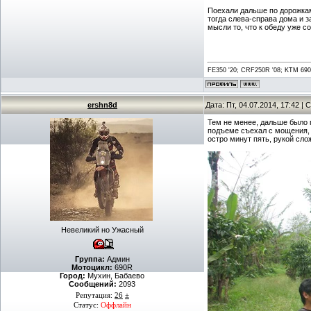
Поехали дальше по дорожкам 
тогда слева-справа дома и з
мысли то, что к обеду уже с
FE350 '20; CRF250R '08; KTM 690 
ershn8d
Дата: Пт, 04.07.2014, 17:42 
Тем не менее, дальше было 
подъеме съехал с мощения, э
остро минут пять, рукой сло
Невеликий но Ужасный
Группа:
Админ
Мотоцикл:
690R
Город:
Мухин, Бабаево
Сообщений:
2093
Репутация:
26
±
Статус:
Оффлайн