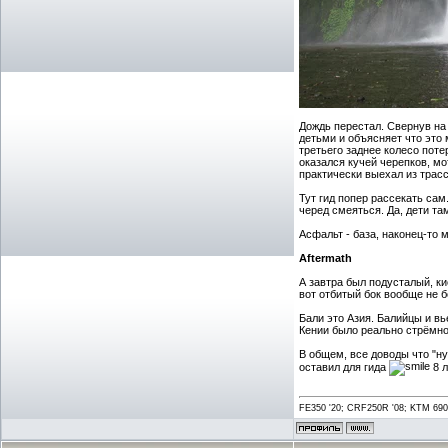
Дождь перестал. Свернув на 
детьми и объясняет что это 
третьего заднее колесо поте
оказался кучей черепков, м
практически выехал из трасс
Тут гид попер рассекать сам
черед смеяться. Да, дети та
Асфальт - база, наконец-то 
Aftermath
А завтра был подусталый, ки
вот отбитый бок вообще не б
Бали это Азия. Балийцы и вь
Кении было реально стрёмно
В общем, все доводы что "н
оставил для гида
8 л
FE350 '20; CRF250R '08; KTM 690 