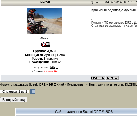
klr650
Дата: Пт, 04.07.2014, 18:17 
Красивый водопад с духами 
Ремонт и ТО мотоциклов DRZ . Дов
Страница во вконтакте -
vk.com/en
Фанат
Группа:
Админ
Мотоцикл:
Хусаберг 350
Город:
Пушкино
Сообщений:
10832
Репутация:
146
±
Статус:
Оффлайн
Форум владельцев Suzuki DRZ
»
DR-Z Клуб
»
Путешествия
»
Бали: джунгли и горы на KLX150
Страница
1
из
1
1
Сайт владельцев Suzuki DRZ © 2026