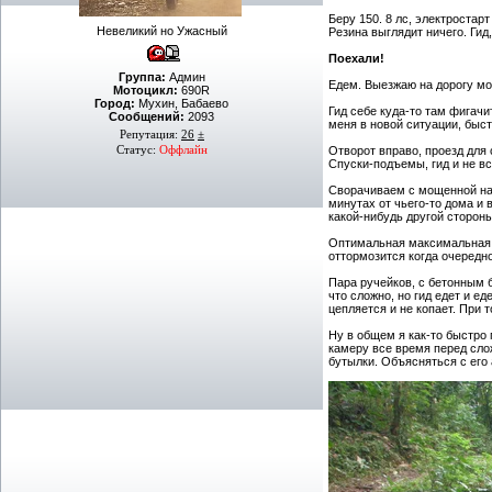
Беру 150. 8 лс, электростар
Невеликий но Ужасный
Резина выглядит ничего. Гид
Поехали!
Группа:
Админ
Едем. Выезжаю на дорогу мо
Мотоцикл:
690R
Город:
Мухин, Бабаево
Гид себе куда-то там фигачи
Сообщений:
2093
меня в новой ситуации, быс
Репутация:
26
±
Статус:
Оффлайн
Отворот вправо, проезд для 
Спуски-подъемы, гид и не вс
Сворачиваем с мощенной на о
минутах от чьего-то дома и 
какой-нибудь другой стороны
Оптимальная максимальная с
оттормозится когда очередно
Пара ручейков, с бетонным 
что сложно, но гид едет и ед
цепляется и не копает. При 
Ну в общем я как-то быстро 
камеру все время перед сло
бутылки. Объясняться с его 