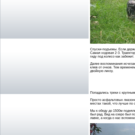
Спуски-подъемы. Если держат
Самая ходовая 2-3. Траектор
гиду под колесо как забежит.
Далее воспоминания исчезают
клюв от очков. Тем временем
двойную линзу.
Попадались треки с крупным
Просто асфальтовых лиазоно
местах такой, что лучше по 
Мы к обеду до 1500м подняли
был рад. Вид на озеро был п
лавке, а когда о нас вспомн