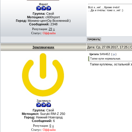
Фанат
Всё х..ня! ...Кроме пчёл!
...Да и пчёлы: тоже х..ня! :)
Группа:
Свой
Мотоцикл:
c600sport
Город:
Монино-центОр Вселенной:)
Сообщений:
2348
Репутация:
29
±
Статус:
Оффлайн
Земляничкин
Дата: Ср, 27.09.2017, 17:25 
Цитата
SAN4EZ
(
)
Тапки купи нормальные.
Тапки куплены, остальной 
Заглянул
Группа:
Свой
Мотоцикл:
Suzuki RM-Z 250
Город:
Нижний Новгород
Сообщений:
6
Репутация:
0
±
Статус:
Оффлайн