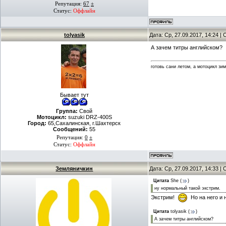
Репутация:
67
±
Статус:
Оффлайн
tolyasik
Дата: Ср, 27.09.2017, 14:24 
А зачем титры английском?
готовь сани летом, а мотоцикл зи
Бывает тут
Группа:
Свой
Мотоцикл:
suzuki DRZ-400S
Город:
65,Сахалинская, г.Шахтерск
Сообщений:
55
Репутация:
0
±
Статус:
Оффлайн
Земляничкин
Дата: Ср, 27.09.2017, 14:33 
Цитата
She
(
)
ну нормальный такой экстрим.
Экстрим!
Но на него и 
Цитата
tolyasik
(
)
А зачем титры английском?