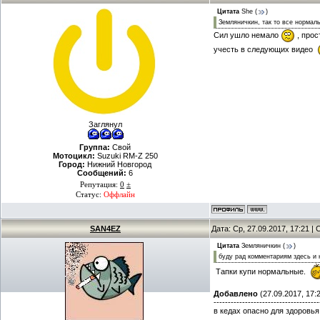
Цитата
She
(
)
Земляничкин, так то все нормал
Сил ушло немало
, прос
учесть в следующих видео
Заглянул
Группа:
Свой
Мотоцикл:
Suzuki RM-Z 250
Город:
Нижний Новгород
Сообщений:
6
Репутация:
0
±
Статус:
Оффлайн
SAN4EZ
Дата: Ср, 27.09.2017, 17:21 
Цитата
Земляничкин
(
)
буду рад комментариям здесь и 
Тапки купи нормальные.
Добавлено
(27.09.2017, 17:
-------------------------------------
в кедах опасно для здоровья