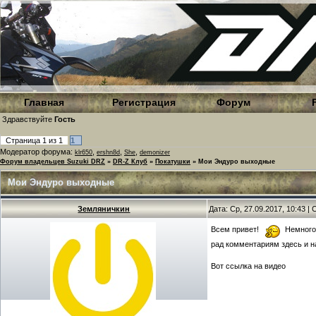
Главная
Регистрация
Форум
Здравствуйте
Гость
Страница
1
из
1
1
Модератор форума:
,
,
,
klr650
ershn8d
She
demonizer
Форум владельцев Suzuki DRZ
»
DR-Z Клуб
»
Покатушки
»
Мои Эндуро выходные
Мои Эндуро выходные
Земляничкин
Дата: Ср, 27.09.2017, 10:43 
Всем привет!
Немного 
рад комментариям здесь и н
Вот ссылка на видео