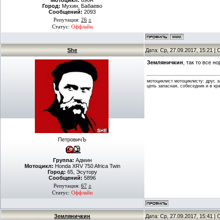
Мотоцикл:
690R
Город:
Мухин, Бабаево
Сообщений:
2093
Репутация:
26
±
Статус:
Оффлайн
She
Дата: Ср, 27.09.2017, 15:21 
Земляничкин
, так то все 
мотоциклист мотоциклисту: друг, 
цепь запасная, собеседник и в кр
ПетровичЪ
Группа:
Админ
Мотоцикл:
Honda XRV 750 Africa Twin
Город:
65, Эсутору
Сообщений:
5896
Репутация:
67
±
Статус:
Оффлайн
Земляничкин
Дата: Ср, 27.09.2017, 15:41 