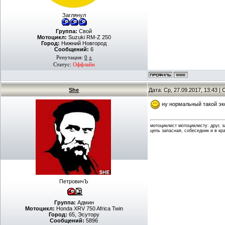
Заглянул
Группа:
Свой
Мотоцикл:
Suzuki RM-Z 250
Город:
Нижний Новгород
Сообщений:
6
Репутация:
0
±
Статус:
Оффлайн
She
Дата: Ср, 27.09.2017, 13:43 
ну нормальный такой эк
мотоциклист мотоциклисту: друг, 
цепь запасная, собеседник и в кр
ПетровичЪ
Группа:
Админ
Мотоцикл:
Honda XRV 750 Africa Twin
Город:
65, Эсутору
Сообщений:
5896