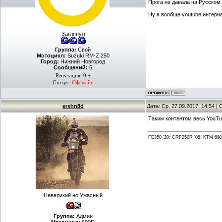
Прога не давала на Русско
Ну а вообще youtube интер
Заглянул
Группа:
Свой
Мотоцикл:
Suzuki RM-Z 250
Город:
Нижний Новгород
Сообщений:
6
Репутация:
0
±
Статус:
Оффлайн
ershn8d
Дата: Ср, 27.09.2017, 14:54 
Таким контентом весь YouTub
FE350 '20; CRF250R '08; KTM 690 
Невеликий но Ужасный
Группа:
Админ