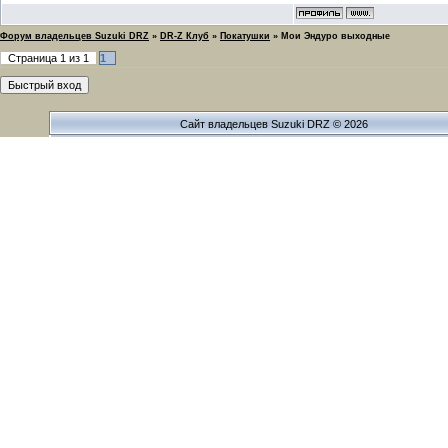
Форум владельцев Suzuki DRZ
»
DR-Z Клуб
»
Покатушки
»
Мои Эндуро выходные
Страница
1
из
1
1
Сайт владельцев Suzuki DRZ © 2026