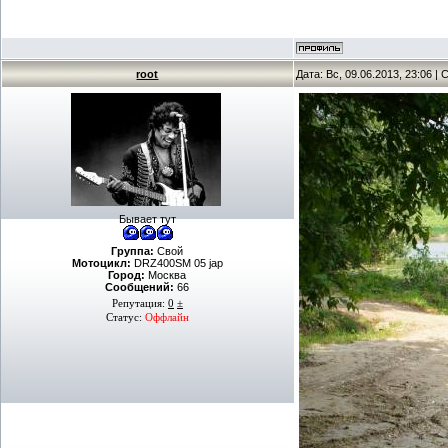
root
Дата: Вс, 09.06.2013, 23:06 
Бывает тут
Группа:
Свой
Мотоцикл:
DRZ400SM 05 jap
Город:
Москва
Сообщений:
66
Репутация:
0
±
Статус:
Оффлайн