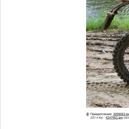
Прикрепления:
3099063.jp
·
4247601.jpg
(257.4 Kb)
(203