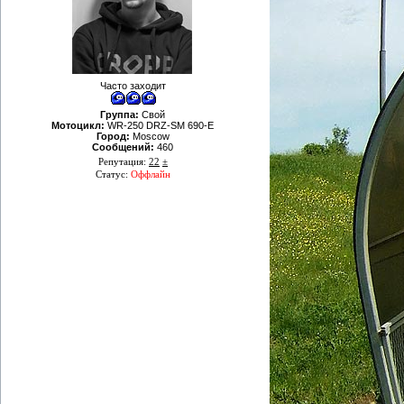
Часто заходит
Группа:
Свой
Мотоцикл:
WR-250 DRZ-SM 690-E
Город:
Moscow
Сообщений:
460
Репутация:
22
±
Статус:
Оффлайн