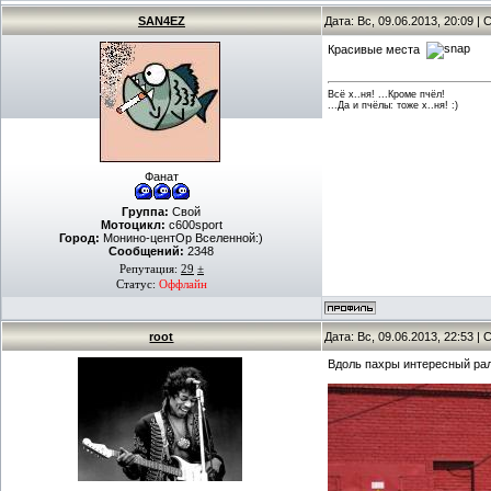
SAN4EZ
Дата: Вс, 09.06.2013, 20:09 
Красивые места
Всё х..ня! ...Кроме пчёл!
...Да и пчёлы: тоже х..ня! :)
Фанат
Группа:
Свой
Мотоцикл:
c600sport
Город:
Монино-центОр Вселенной:)
Сообщений:
2348
Репутация:
29
±
Статус:
Оффлайн
root
Дата: Вс, 09.06.2013, 22:53 
Вдоль пахры интересный рал