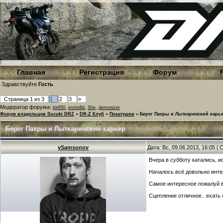
Главная
Регистрация
Форум
Здравствуйте
Гость
Страница
1
из
3
1
2
3
»
Модератор форума:
,
,
,
klr650
ershn8d
She
demonizer
Форум владельцев Suzuki DRZ
»
DR-Z Клуб
»
Покатушки
»
Берег Пахры и Лыткаринский карь
Берег Пахры и Лыткаринский карьер
vSamsonov
Дата: Вс, 09.06.2013, 16:05 
Вчера в субботу катались, и
Началось всё довольно инте
Самое интересное пожалуй в
Сцепление отличное.. ехать