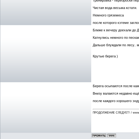
Тренировка - переброски пер
Чистая вода весьма кстати.
Немного гряземеса
после которого кэтеме загло
Ближе к вечеру доехали до Д
Катнулись немного по песка
Дальше блуждали по лесу.. 
Крутые берега )
Берега осыпаются после каж
Внизу валаются недавно ещё
после каждого хорошего энду
ПРОДОЛЖЕНИЕ СЛЕДУЕТ! / www.f