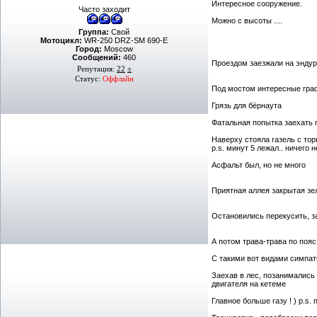
Интересное сооружение.
Часто заходит
Можно с высоты ....
Группа:
Свой
Мотоцикл:
WR-250 DRZ-SM 690-E
Город:
Moscow
Сообщений:
460
Проездом заезжали на эндур
Репутация:
22
±
Статус:
Оффлайн
Под мостом интересные гра
Грязь для бёрнаута
Фатальная попытка заехать п
Наверху стояла газель с торг
p.s. минут 5 лежал.. ничего 
Асфальт был, но не много
Приятная аллея закрытая зел
Остановились перекусить, з
А потом трава-трава по пояс
С такими вот видами симпати
Заехав в лес, позанимались 
двигателя на кетеме
Главное больше газу ! ) p.s.