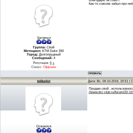
Благодарю за совет!
Как-то совсем забыл про неё
Заглянул
Группа:
Свой
Мотоцикл:
KTM Duke 390
Город:
Долгопрудный
Сообщений:
4
Репутация:
0
±
Статус:
Оффлайн
lelikpilot
Дата: Вс, 09.10.2016, 20:51 
Продаю свой , использовалс
//www.drz-club.ru/forum/20-1
Освоился