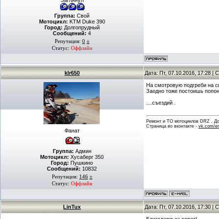
Заглянул
Группа:
Свой
Мотоцикл:
KTM Duke 390
Город:
Долгопрудный
Сообщений:
4
Репутация:
0
±
Статус:
Оффлайн
klr650
Дата: Пт, 07.10.2016, 17:28 
На смотровую подгреби на с
Заодно тоже постоишь попон
....съездий .
Ремонт и ТО мотоциклов DRZ . Дов
Страница во вконтакте -
vk.com/en
Фанат
Группа:
Админ
Мотоцикл:
Хусаберг 350
Город:
Пушкино
Сообщений:
10832
Репутация:
146
±
Статус:
Оффлайн
LinTux
Дата: Пт, 07.10.2016, 17:30 