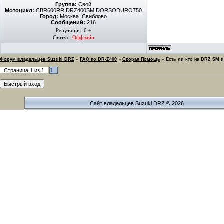
Группа:
Свой
Мотоцикл:
CBR600RR,DRZ400SM,DORSODURO750
Город:
Москва ,Свиблово
Сообщений:
216
Репутация:
0
±
Статус:
Оффлайн
Форум владельцев Suzuki DRZ
»
FAQ по DR-Z400
»
Скорая Помощь
»
Есть ли кто на DRZ SM 
Страница
1
из
1
1
Сайт владельцев Suzuki DRZ © 2026