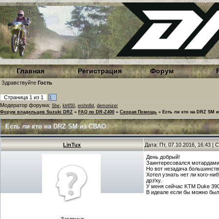
Главная
Регистрация
Форум
Здравствуйте
Гость
Страница
1
из
1
1
Модератор форума:
,
,
,
She
klr650
ershn8d
demonizer
Форум владельцев Suzuki DRZ
»
FAQ по DR-Z400
»
Скорая Помощь
»
Есть ли кто на DRZ SM 
Есть ли кто на DRZ SM из СВАО
LinTux
Дата: Пт, 07.10.2016, 16:43 
День добрый!
Заинтересовался мотардами,
Но вот незадача большинств
Хотел узнать нет ли кого-н
дрз'ку.
У меня сейчас KTM Duke 390й
В идеале если бы можно было