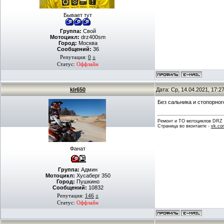
Бывает тут
Группа:
Свой
Мотоцикл:
drz400sm
Город:
Москва
Сообщений:
36
Репутация:
0
±
Статус:
Оффлайн
klr650
Дата: Ср, 14.04.2021, 17:
Без сальника и стопорног
Ремонт и ТО мотоциклов DRZ . 
Страница во вконтакте -
vk.co
Фанат
Группа:
Админ
Мотоцикл:
Хусаберг 350
Город:
Пушкино
Сообщений:
10832
Репутация:
146
±
Статус:
Оффлайн