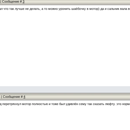
0 | Сообщение #
3
 что так лучше не делать, а то можно уронить шаёбочку в мотор) да и сальник вала в
35 | Сообщение #
4
д перетряхнул мотор полностью и тоже был удивлён сему так сказать люфту. это норм