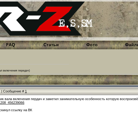
FAQ
Статьи
Фото
Файл
ал включения передач)
01 | Сообщение #
1
ик вала включения пердач и заметил занимательную особенность которую воспроизвёл 
91208_456239066
 скинул ссылку на ВК