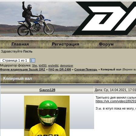
Главная
Регистрация
Форум
Здравствуйте
Гость
Страница
1
из
1
1
Модератор форума:
,
,
,
She
klr650
ershn8d
demonizer
Форум владельцев Suzuki DRZ
»
FAQ по DR-Z400
»
Скорая Помощь
»
Копирный вал
(Вернее в
Копирный вал
Gauss128
Дата: Ср, 14.04.2021, 17:
Третьего дня менял сальн
https://vk.com/video1892
З.ы. в ютуп пока не могу,