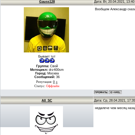
Gauss128
Дата: Вт, 20.04.2021, 13:4
Вообщем Александр сказал
Бывает тут
Группа:
Свой
Мотоцикл:
drz400sm
Город:
Москва
Сообщений:
36
Репутация:
0
±
Статус:
Оффлайн
All_SC
Дата: Ср, 28.04.2021, 17:
недалече чем месяц наза