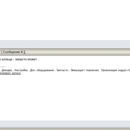
27 | Сообщение #
2
о кольца - запрсто может .
Доводка . Настройка . Доп. оборудование . Запчасти . Эвакуация / перевозка . Организация эндуро сб
m/enduro_service