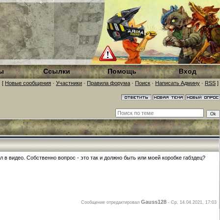
ы
Ссылки
Помощь
Вход
[
Новые сообщения
·
Участники
·
Правила форума
·
Поиск
·
Написать Админу
·
RSS
]
в видео. Собственно вопрос - это так и должно быть или моей коробке габздец?
Gauss128
Сообщение отредактировал
-
Ср, 14.04.2021, 17:03