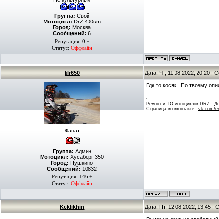
Не культурный
Группа:
Свой
Мотоцикл:
DrZ 400sm
Город:
Москва
Сообщений:
6
Репутация:
0
±
Статус:
Оффлайн
klr650
Дата: Чт, 11.08.2022, 20:20 |
Где то косяк . По твоему оп
Ремонт и ТО мотоциклов DRZ . Дов
Страница во вконтакте -
vk.com/en
Фанат
Группа:
Админ
Мотоцикл:
Хусаберг 350
Город:
Пушкино
Сообщений:
10832
Репутация:
146
±
Статус:
Оффлайн
Koklikhin
Дата: Пт, 12.08.2022, 13:45 