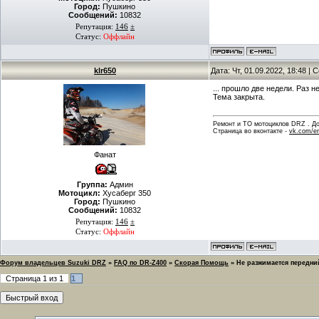
Город:
Пушкино
Сообщений:
10832
Репутация:
146
±
Статус:
Оффлайн
klr650
Дата: Чт, 01.09.2022, 18:48 |
... прошло две недели. Раз 
Тема закрыта.
Ремонт и ТО мотоциклов DRZ . Дов
Страница во вконтакте -
vk.com/en
Фанат
Группа:
Админ
Мотоцикл:
Хусаберг 350
Город:
Пушкино
Сообщений:
10832
Репутация:
146
±
Статус:
Оффлайн
Форум владельцев Suzuki DRZ
»
FAQ по DR-Z400
»
Скорая Помощь
»
Не разжимается передни
Страница
1
из
1
1