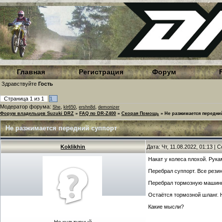
Главная
Регистрация
Форум
Здравствуйте
Гость
Страница
1
из
1
1
Модератор форума:
,
,
,
She
klr650
ershn8d
demonizer
Форум владельцев Suzuki DRZ
»
FAQ по DR-Z400
»
Скорая Помощь
»
Не разжимается передни
Не разжимается передний суппорт
Koklikhin
Дата: Чт, 11.08.2022, 01:13 |
Накат у колеса плохой. Рука
Перебрал суппорт. Все рези
Перебрал тормозную машинку
Остаётся тормозной шланг. Н
Какие мысли?