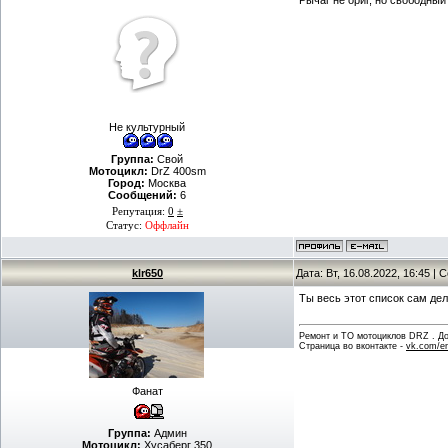
Рычаг не ориг, но свободный
Не культурный
Группа:
Свой
Мотоцикл:
DrZ 400sm
Город:
Москва
Сообщений:
6
Репутация:
0
±
Статус:
Оффлайн
klr650
Дата: Вт, 16.08.2022, 16:45 |
Ты весь этот список сам дел
Ремонт и ТО мотоциклов DRZ . Дов
Страница во вконтакте -
vk.com/en
Фанат
Группа:
Админ
Мотоцикл:
Хусаберг 350