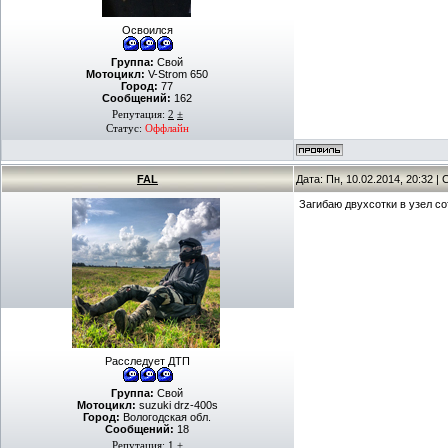
Освоился
Группа:
Свой
Мотоцикл:
V-Strom 650
Город:
77
Сообщений:
162
Репутация:
2
±
Статус:
Оффлайн
FAL
Дата: Пн, 10.02.2014, 20:32 
Загибаю двухсотки в узел с
Расследует ДТП
Группа:
Свой
Мотоцикл:
suzuki drz-400s
Город:
Вологодская обл.
Сообщений:
18
Репутация:
1
±