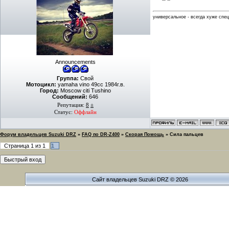
универсальное - всегда хуже спе
Announcements
Группа:
Свой
Мотоцикл:
yamaha vino 49cc 1984г.в.
Город:
Moscow citi Tushino
Сообщений:
646
Репутация:
8
±
Статус:
Оффлайн
Форум владельцев Suzuki DRZ
»
FAQ по DR-Z400
»
Скорая Помощь
»
Сила пальцев
Страница
1
из
1
1
Сайт владельцев Suzuki DRZ © 2026