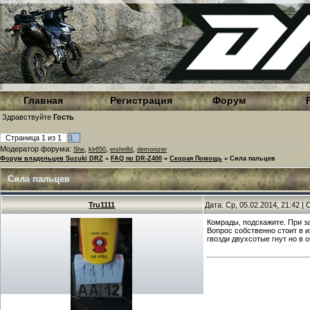
Главная
Регистрация
Форум
Здравствуйте
Гость
Страница
1
из
1
1
Модератор форума:
,
,
,
She
klr650
ershn8d
demonizer
Форум владельцев Suzuki DRZ
»
FAQ по DR-Z400
»
Скорая Помощь
»
Сила пальцев
Сила пальцев
Tru1111
Дата: Ср, 05.02.2014, 21:42 
Комрады, подскажите. При з
Вопрос собственно стоит в 
гвозди двухсотые гнут но в