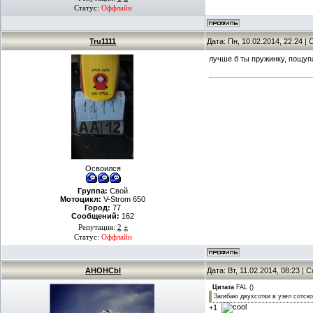
Статус:
Оффлайн
Tru1111
Дата: Пн, 10.02.2014, 22:24 
лучше б ты пружинку, пощуп
Освоился
Группа:
Свой
Мотоцикл:
V-Strom 650
Город:
77
Сообщений:
162
Репутация:
2
±
Статус:
Оффлайн
AHOHCbI
Дата: Вт, 11.02.2014, 08:23 |
Цитата
FAL
(
)
Загибаю двухсотки в узел сотско
+1