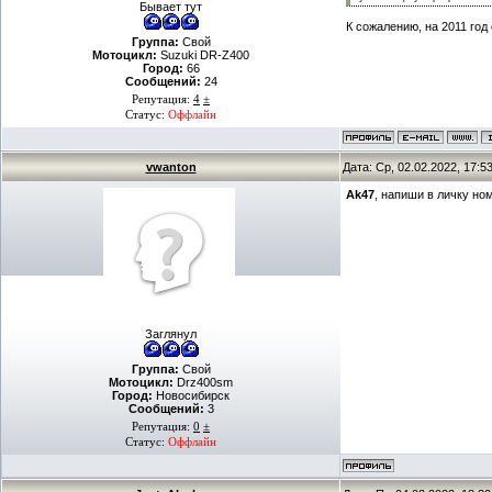
Бывает тут
К сожалению, на 2011 год
Группа:
Свой
Мотоцикл:
Suzuki DR-Z400
Город:
66
Сообщений:
24
Репутация:
4
±
Статус:
Оффлайн
vwanton
Дата: Ср, 02.02.2022, 17:
Ak47
, напиши в личку но
Заглянул
Группа:
Свой
Мотоцикл:
Drz400sm
Город:
Новосибирск
Сообщений:
3
Репутация:
0
±
Статус:
Оффлайн