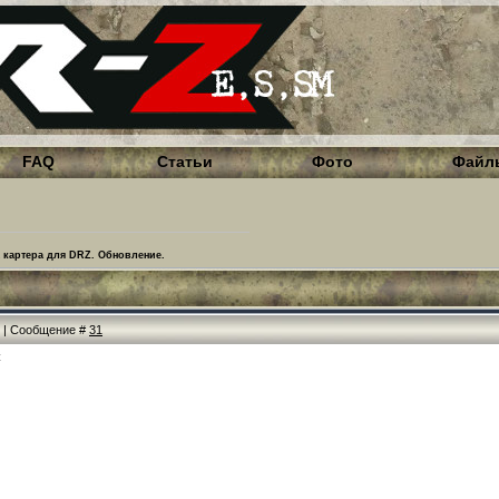
FAQ
Статьи
Фото
Файл
картера для DRZ. Обновление.
24 | Сообщение #
31
С