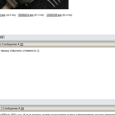
.jpg
·
5506624.jpg
·
1928158.jpg
(16.6 Kb)
(67.0 Kb)
(61.8 Kb)
2 | Сообщение #
33
, прошу озвучить стоимость ))
31 | Сообщение #
34
rz400sm 2011 год. И еще вопрос может подскажете нужна алюминиевая защита переднег