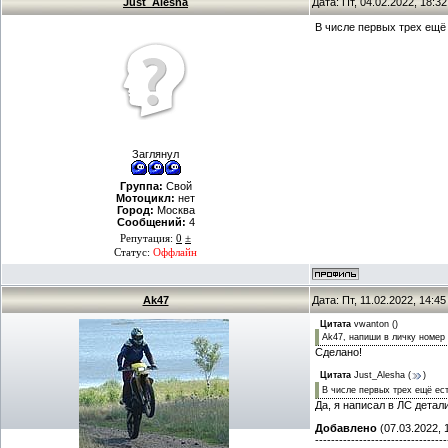
Just_Alesha
Дата: Пт, 04.02.2022, 18:
В числе первых трех ещё
Заглянул
Группа:
Свой
Мотоцикл:
нет
Город:
Москва
Сообщений:
4
Репутация:
0
±
Статус:
Оффлайн
Ak47
Дата: Пт, 11.02.2022, 14:4
Цитата
vwanton
(
)
Ak47, напиши в личку номер 
Сделано!
Цитата
Just_Alesha
(
)
В числе первых трех ещё ес
Да, я написал в ЛС детал
Добавлено
(07.03.2022, 
---------------------------------