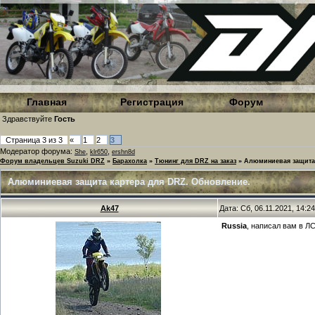
Главная
Регистрация
Форум
Здравствуйте
Гость
Страница
3
из
3
«
1
2
3
Модератор форума:
,
,
She
klr650
ershn8d
Форум владельцев Suzuki DRZ
»
Барахолка
»
Тюнинг для DRZ на заказ
»
Алюминиевая защита 
Алюминиевая защита картера для DRZ. Обновление.
Ak47
Дата: Сб, 06.11.2021, 14:
Russia
, написал вам в Л