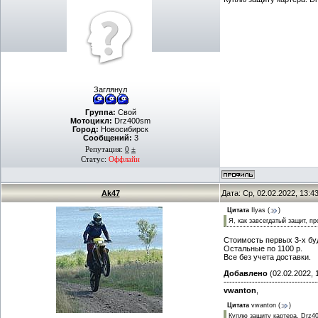
Заглянул
Группа:
Свой
Мотоцикл:
Drz400sm
Город:
Новосибирск
Сообщений:
3
Репутация:
0
±
Статус:
Оффлайн
Ak47
Дата: Ср, 02.02.2022, 13:
Цитата
Ilyas
(
)
Я, как завсегдатый защит, пр
Стоимость первых 3-х буд
Остальные по 1100 р.
Все без учета доставки.
Добавлено
(02.02.2022, 
---------------------------------
vwanton
,
Цитата
vwanton
(
)
Куплю защиту картера. Drz40