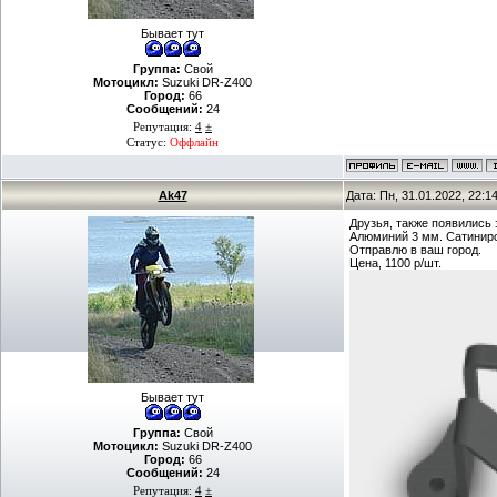
Бывает тут
Группа:
Свой
Мотоцикл:
Suzuki DR-Z400
Город:
66
Сообщений:
24
Репутация:
4
±
Статус:
Оффлайн
Ak47
Дата: Пн, 31.01.2022, 22:
Друзья, также появились 
Алюминий 3 мм. Сатинир
Отправлю в ваш город.
Цена, 1100 р/шт.
Бывает тут
Группа:
Свой
Мотоцикл:
Suzuki DR-Z400
Город:
66
Сообщений:
24
Репутация:
4
±