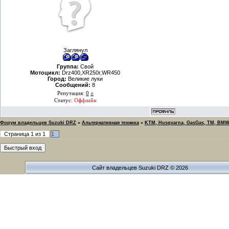
Заглянул
Группа:
Свой
Мотоцикл:
Drz400,XR250r,WR450
Город:
Великие луки
Сообщений:
8
Репутация:
0
±
Статус:
Оффлайн
Форум владельцев Suzuki DRZ
»
Альтернативная техника
»
KTM, Husqvarna, GasGas, TM, BMW
Страница
1
из
1
1
Сайт владельцев Suzuki DRZ © 2026