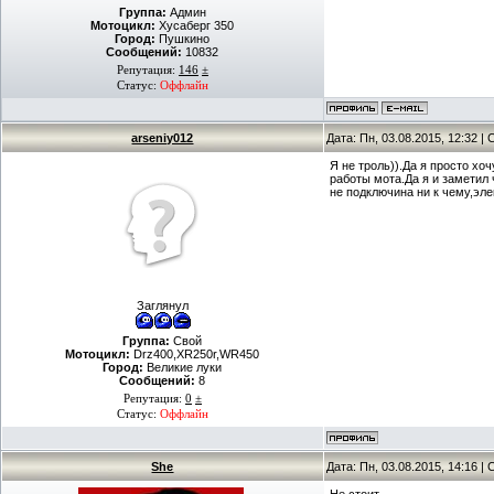
Группа:
Админ
Мотоцикл:
Хусаберг 350
Город:
Пушкино
Сообщений:
10832
Репутация:
146
±
Статус:
Оффлайн
arseniy012
Дата: Пн, 03.08.2015, 12:32 
Я не троль)).Да я просто х
работы мота.Да я и заметил
не подключина ни к чему,эле
Заглянул
Группа:
Свой
Мотоцикл:
Drz400,XR250r,WR450
Город:
Великие луки
Сообщений:
8
Репутация:
0
±
Статус:
Оффлайн
She
Дата: Пн, 03.08.2015, 14:16 