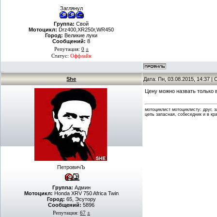
Заглянул
Группа:
Свой
Мотоцикл:
Drz400,XR250r,WR450
Город:
Великие луки
Сообщений:
8
Репутация:
0
±
Статус:
Оффлайн
She
Дата: Пн, 03.08.2015, 14:37 
Цену можно назвать только 
мотоциклист мотоциклисту: друг, 
цепь запасная, собеседник и в кр
ПетровичЪ
Группа:
Админ
Мотоцикл:
Honda XRV 750 Africa Twin
Город:
65, Эсутору
Сообщений:
5896
Репутация:
67
±