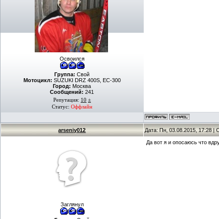
Освоился
Группа:
Свой
Мотоцикл:
SUZUKI DRZ 400S, EC-300
Город:
Москва
Сообщений:
241
Репутация:
10
±
Статус:
Оффлайн
arseniy012
Дата: Пн, 03.08.2015, 17:28 
Да вот я и опосаюсь что вдру
Заглянул