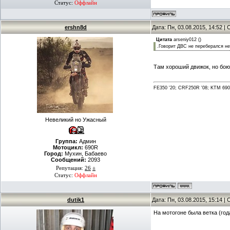
Статус:
Оффлайн
ershn8d
Дата: Пн, 03.08.2015, 14:52 
Цитата
arseniy012
(
)
.Говорит ДВС не переберался н
Там хороший движок, но бою
FE350 '20; CRF250R '08; KTM 690 
Невеликий но Ужасный
Группа:
Админ
Мотоцикл:
690R
Город:
Мухин, Бабаево
Сообщений:
2093
Репутация:
26
±
Статус:
Оффлайн
dutik1
Дата: Пн, 03.08.2015, 15:14 
На мотогоне была ветка (года