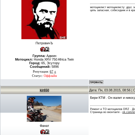
мотоциклист мотоциклисту: друг, 
цепь запасная, собеседник и в кр
ПетровичЪ
Группа:
Админ
Мотоцикл:
Honda XRV 750 Africa Twin
Город:
65, Эсутору
Сообщений:
5896
Репутация:
67
±
Статус:
Оффлайн
klr650
Дата: Пн, 03.08.2015, 08:56 
Бери КТМ . Он валит и никог
Ремонт и ТО мотоциклов DRZ . Дов
Страница во вконтакте -
vk.com/en
Фанат