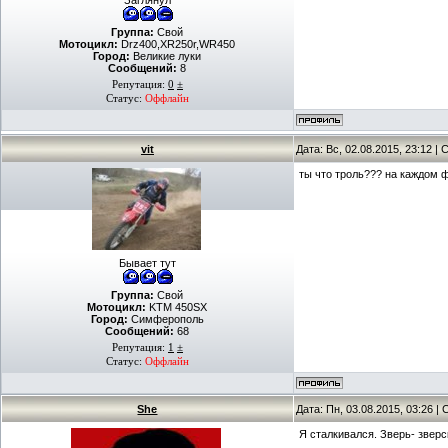
Заглянул
Группа:
Свой
Мотоцикл:
Drz400,XR250r,WR450
Город:
Великие луки
Сообщений:
8
Репутация:
0
±
Статус:
Оффлайн
vit
Дата: Вс, 02.08.2015, 23:12 
ты что троль??? на каждом
Бывает тут
Группа:
Свой
Мотоцикл:
KTM 450SX
Город:
Симферополь
Сообщений:
68
Репутация:
1
±
Статус:
Оффлайн
She
Дата: Пн, 03.08.2015, 03:26 
Я сталкивался. Зверь- зверс