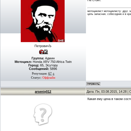
Не стоит.
мотоциклист мотоциклисту: друг, 
цепь запасная, собеседник и в кр
ПетровичЪ
Группа:
Админ
Мотоцикл:
Honda XRV 750 Africa Twin
Город:
65, Эсутору
Сообщений:
5896
Репутация:
67
±
Статус:
Оффлайн
arseniy012
Дата: Пн, 03.08.2015, 14:28 
Какая ему цена в таком сос