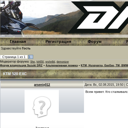
Главная
Регистрация
Форум
Здравствуйте
Гость
Страница
1
из
1
1
Модератор форума:
,
,
,
She
klr650
ershn8d
demonizer
Форум владельцев Suzuki DRZ
»
Альтернативная техника
»
KTM, Husqvarna, GasGas, TM, BMW
КТМ 520 ЕХС
arseniy012
Дата: Вс, 02.08.2015, 19:50 
Всем привет. Кто сталкивалс