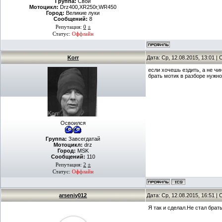
Группа:
Свой
Мотоцикл:
Drz400,XR250r,WR450
Город:
Великие луки
Сообщений:
8
Репутация:
0
±
Статус:
Оффлайн
Korr
Дата: Ср, 12.08.2015, 13:01 
если хочешь ездить, а не чин
брать мотик в разборе нужно
Освоился
Группа:
Завсегдатай
Мотоцикл:
drz
Город:
MSK
Сообщений:
110
Репутация:
2
±
Статус:
Оффлайн
arseniy012
Дата: Ср, 12.08.2015, 16:51 
Я так и сделал.Не стал брать