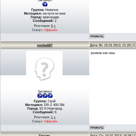
Заглянул
Группа:
Новичок
Мотоцикл:
на пути ко мне
Город:
краснодар
Сообщений:
2
Репутация:
0
±
Статус:
Оффлайн
romka587
Дата: Вт, 15.01.2013, 21:28 |
размер как наш
Заглянул
Группа:
Свой
Мотоцикл:
DR-Z 400 SM
Город:
52 Н.Новгород
Сообщений:
6
Репутация:
1
±
Статус:
Оффлайн
Гвоздь
Дата: Ср, 16.01.2013, 16:36 