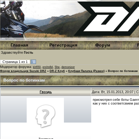
Главная
Регистрация
Форум
Здравствуйте
Гость
Страница
1
из
1
1
Модератор форума:
,
,
,
klr650
ershn8d
She
demonizer
Форум владельцев Suzuki DRZ
»
DR-Z Клуб
»
Клубная Палатка (Разное)
»
Вопрос по ботинкам
Вопрос по ботинкам
Гвоздь
Дата: Вт, 15.01.2013, 20:07 |
присмотрел себе боты Gaerne
как у них с соответсвием р