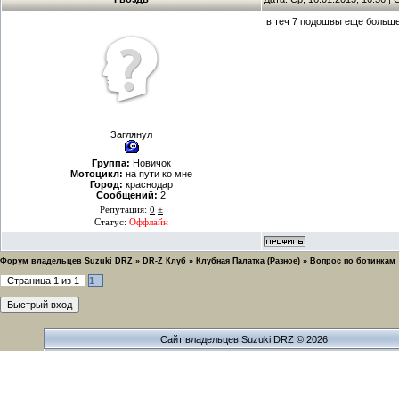
в теч 7 подошвы еще больше 
Заглянул
Группа:
Новичок
Мотоцикл:
на пути ко мне
Город:
краснодар
Сообщений:
2
Репутация:
0
±
Статус:
Оффлайн
Форум владельцев Suzuki DRZ
»
DR-Z Клуб
»
Клубная Палатка (Разное)
»
Вопрос по ботинкам
Страница
1
из
1
1
Сайт владельцев Suzuki DRZ © 2026