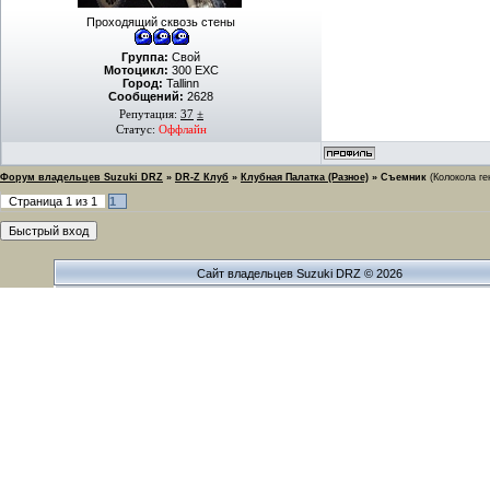
Проходящий сквозь стены
Группа:
Свой
Мотоцикл:
300 EXC
Город:
Tallinn
Сообщений:
2628
Репутация:
37
±
Статус:
Оффлайн
Форум владельцев Suzuki DRZ
»
DR-Z Клуб
»
Клубная Палатка (Разное)
»
Съемник
(Колокола ге
Страница
1
из
1
1
Сайт владельцев Suzuki DRZ © 2026