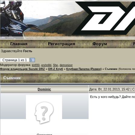
Главная
Регистрация
Форум
Здравствуйте
Гость
Страница
1
из
1
1
Модератор форума:
,
,
,
klr650
ershn8d
She
demonizer
Форум владельцев Suzuki DRZ
»
DR-Z Клуб
»
Клубная Палатка (Разное)
»
Съемник
(Колокола ге
Съемник
Dominic
Дата: Вт, 22.01.2013, 15:42 |
Есть у кого нибудь? Дайте п