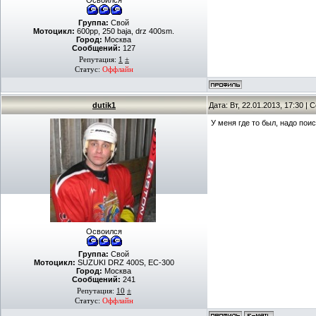
Освоился
Группа:
Свой
Мотоцикл:
600рр, 250 baja, drz 400sm.
Город:
Москва
Сообщений:
127
Репутация:
1
±
Статус:
Оффлайн
dutik1
Дата: Вт, 22.01.2013, 17:30 |
У меня где то был, надо пои
Освоился
Группа:
Свой
Мотоцикл:
SUZUKI DRZ 400S, EC-300
Город:
Москва
Сообщений:
241
Репутация:
10
±
Статус:
Оффлайн