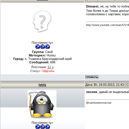
Dimaest
, не, ну тебе то по
Тем более я до Твери доехал
головоломки с картами, короч
http://www.youtube.com/watch?
Постоянно тут
Группа:
Свой
Мотоцикл:
Husky
Город:
п. Тхамаха Краснодарский край
Сообщений:
698
Репутация:
11
±
Статус:
Оффлайн
ivtris
Дата: Вт, 19.03.2013, 21:43 |
лесник
, давай не выделывай
@carshuntermoscow
Постоянно тут