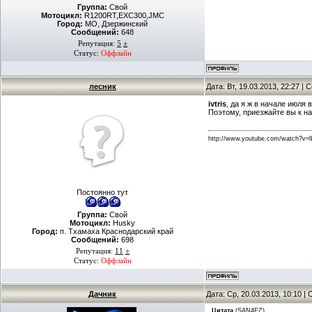
Группа:
Свой
Мотоцикл:
R1200RT,EXC300,JMC
Город:
МО, Дзержинский
Сообщений:
648
Репутация:
5
±
Статус:
Оффлайн
лесник
Дата: Вт, 19.03.2013, 22:27 |
ivtris
, да я ж в начале июля
Поэтому, приезжайте вы к н
http://www.youtube.com/watch?
Постоянно тут
Группа:
Свой
Мотоцикл:
Husky
Город:
п. Тхамаха Краснодарский край
Сообщений:
698
Репутация:
11
±
Статус:
Оффлайн
Дачник
Дата: Ср, 20.03.2013, 10:10 
Цитата
(
SAN4EZ
)