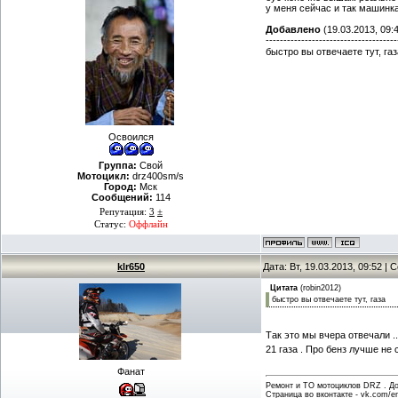
у меня сейчас и так машинка 
Добавлено
(19.03.2013, 09:
-------------------------------------
быстро вы отвечаете тут, га
Освоился
Группа:
Свой
Мотоцикл:
drz400sm/s
Город:
Мск
Сообщений:
114
Репутация:
3
±
Статус:
Оффлайн
klr650
Дата: Вт, 19.03.2013, 09:52 |
Цитата
(
robin2012
)
быстро вы отвечаете тут, газа
Так это мы вчера отвечали .
21 газа . Про бенз лучше не
Фанат
Ремонт и ТО мотоциклов DRZ . Дов
Страница во вконтакте -
vk.com/en