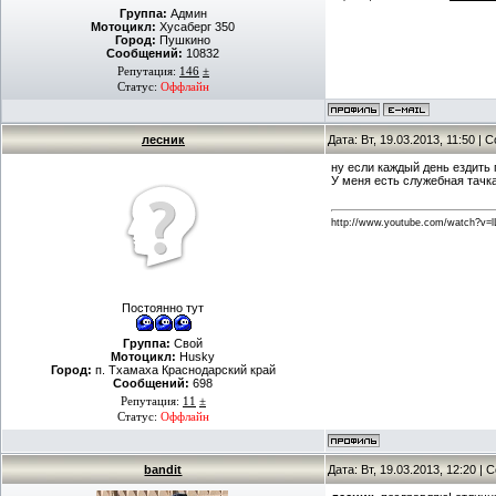
Группа:
Админ
Мотоцикл:
Хусаберг 350
Город:
Пушкино
Сообщений:
10832
Репутация:
146
±
Статус:
Оффлайн
лесник
Дата: Вт, 19.03.2013, 11:50 |
ну если каждый день ездить 
У меня есть служебная тачка
http://www.youtube.com/watch?
Постоянно тут
Группа:
Свой
Мотоцикл:
Husky
Город:
п. Тхамаха Краснодарский край
Сообщений:
698
Репутация:
11
±
Статус:
Оффлайн
bandit
Дата: Вт, 19.03.2013, 12:20 |