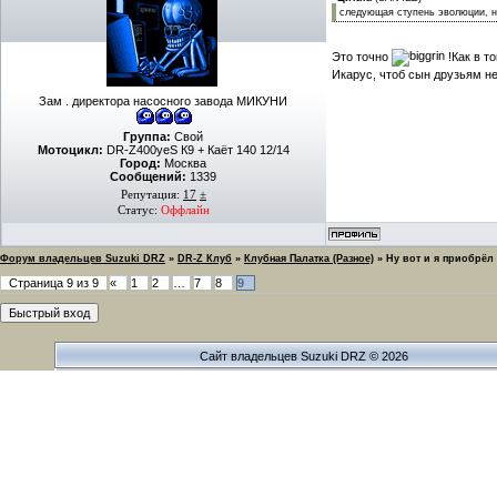
следующая ступень эволюции, на
Это точно
!Как в т
Икарус, чтоб сын друзьям н
Зам . директора насосного завода МИКУНИ
Группа:
Свой
Мотоцикл:
DR-Z400yeS К9 + Каёт 140 12/14
Город:
Москва
Сообщений:
1339
Репутация:
17
±
Статус:
Оффлайн
Форум владельцев Suzuki DRZ
»
DR-Z Клуб
»
Клубная Палатка (Разное)
»
Ну вот и я приобрёл
Страница
9
из
9
«
1
2
…
7
8
9
Сайт владельцев Suzuki DRZ © 2026