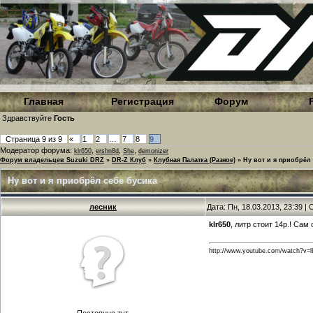
Главная
Регистрация
Форум
Здравствуйте
Гость
Страница
9
из
9
«
1
2
…
7
8
9
Модератор форума:
,
,
,
klr650
ershn8d
She
demonizer
Форум владельцев Suzuki DRZ
»
DR-Z Клуб
»
Клубная Палатка (Разное)
»
Ну вот и я приобрёл
Ну вот и я приобрёл себе бусика
лесник
Дата: Пн, 18.03.2013, 23:39 
klr650
, литр стоит 14р.! Сам 
http://www.youtube.com/watch?