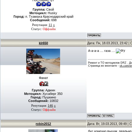
Постоянно тут
Группа:
Свой
Мотоцикл:
Husky
Город:
п. Тхамаха Краснодарский край
Сообщений:
698
Репутация:
11
±
Статус:
Оффлайн
klr650
Дата: Пн, 18.03.2013, 23:42 
А-а-а-а .... газа ....
Ремонт и ТО мотоциклов DRZ . Дов
Страница во вконтакте -
vk.com/en
Фанат
Группа:
Админ
Мотоцикл:
Хусаберг 350
Город:
Пушкино
Сообщений:
10832
Репутация:
146
±
Статус:
Оффлайн
robin2012
Дата: Вт, 19.03.2013, 09:49 |
бус конечно вышак. реально м