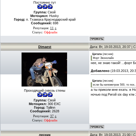
Постоянно тут
Группа:
Свой
Мотоцикл:
Husky
Город:
п. Тхамаха Краснодарский край
Сообщений:
698
Репутация:
11
±
Статус:
Оффлайн
Dimaest
Дата: Вт, 19.03.2013, 20:37 |
Цитата
(
лесник
)
Форт Эконолайн
нее, не знаю такой! ...форт 
Добавлено
(19.03.2013, 20:
-------------------------------------
Цитата
(
лесник
)
если бы километров 500, то пох,
а ты приколи мне ехать: в Н
Проходящий сквозь стены
ночью под Ригой siх day ктм
Группа:
Свой
Мотоцикл:
300 EXC
Город:
Tallinn
Сообщений:
2628
Репутация:
37
±
Статус:
Оффлайн
лесник
Дата: Вт, 19.03.2013, 21:00 |