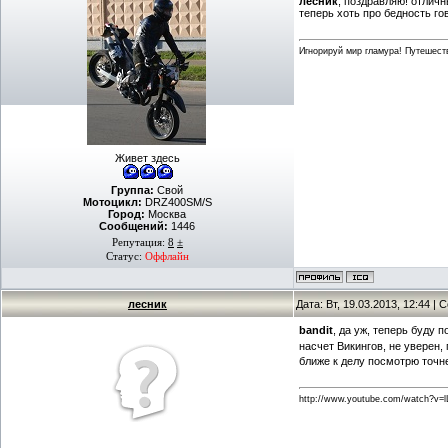
лесник
, поздравляю! отличн
теперь хоть про бедность го
Игнорируй мир гламура! Путешест
Живет здесь
Группа:
Свой
Мотоцикл:
DRZ400SM/S
Город:
Москва
Сообщений:
1446
Репутация:
8
±
Статус:
Оффлайн
лесник
Дата: Вт, 19.03.2013, 12:44 |
bandit
, да уж, теперь буду 
насчет Викингов, не уверен,
ближе к делу посмотрю точн
http://www.youtube.com/watch?