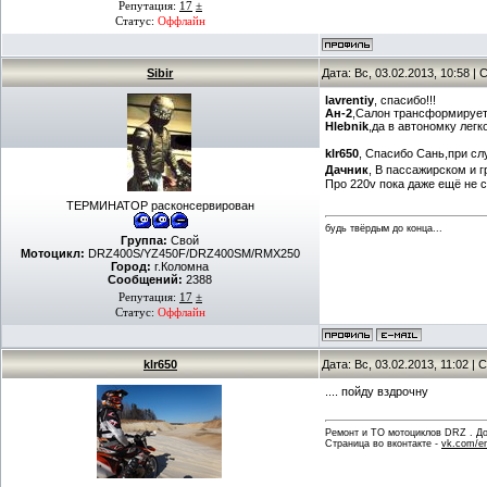
Репутация:
17
±
Статус:
Оффлайн
Sibir
Дата: Вс, 03.02.2013, 10:58 
lavrentiy
, спасибо!!!
Ан-2
,Салон трансформирует
Hlebnik
,да в автономку легк
klr650
, Спасибо Сань,при сл
Дачник
, В пассажирском и 
Про 220v пока даже ещё не 
ТЕРМИНАТОР расконсервирован
будь твёрдым до конца...
Группа:
Свой
Мотоцикл:
DRZ400S/YZ450F/DRZ400SM/RMX250
Город:
г.Коломна
Сообщений:
2388
Репутация:
17
±
Статус:
Оффлайн
klr650
Дата: Вс, 03.02.2013, 11:02 
.... пойду вздрочну
Ремонт и ТО мотоциклов DRZ . Дов
Страница во вконтакте -
vk.com/en