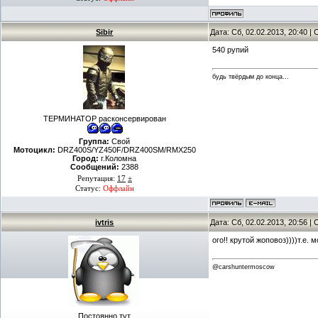
Sibir
Дата: Сб, 02.02.2013, 20:40 
540 рупий
будь твёрдым до конца...
ТЕРМИНАТОР расконсервирован
Группа:
Свой
Мотоцикл:
DRZ400S/YZ450F/DRZ400SM/RMX250
Город:
г.Коломна
Сообщений:
2388
Репутация:
17
±
Статус:
Оффлайн
ivtris
Дата: Сб, 02.02.2013, 20:56 
ого!! крутой жоповоз))))т.е.
@carshuntermoscow
Постоянно тут