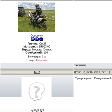
Освоился
Группа:
Свой
Мотоцикл:
DR-Z400
Город:
Москва, Химки.
Сообщений:
104
Репутация:
0
±
Статус:
Оффлайн
Ан-2
Дата: Сб, 02.02.2013, 22:18 
Супер агрегат! Поздравляю!
Бывает тут