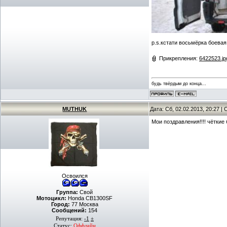
p.s.кстати восьмёрка боевая
Прикрепления:
6422523.jp
будь твёрдым до конца...
MUTHUK
Дата: Сб, 02.02.2013, 20:27 
Мои поздравления!!!! чёткие 
Освоился
Группа:
Свой
Мотоцикл:
Honda CB1300SF
Город:
77 Москва
Сообщений:
154
Репутация:
-1
±
Статус:
Оффлайн