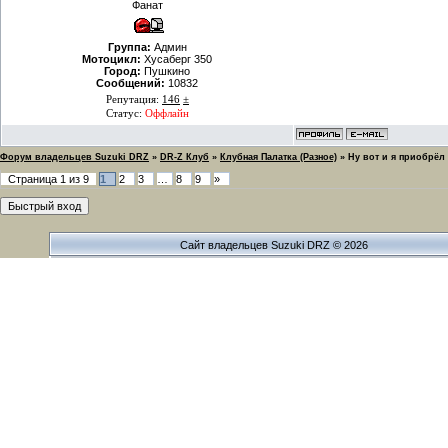
Фанат
Группа:
Админ
Мотоцикл:
Хусаберг 350
Город:
Пушкино
Сообщений:
10832
Репутация:
146
±
Статус:
Оффлайн
Форум владельцев Suzuki DRZ
»
DR-Z Клуб
»
Клубная Палатка (Разное)
»
Ну вот и я приобрёл
Страница
1
из
9
1
2
3
…
8
9
»
Сайт владельцев Suzuki DRZ © 2026