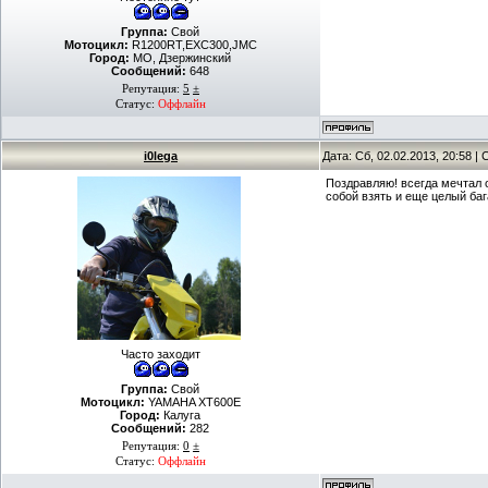
Группа:
Свой
Мотоцикл:
R1200RT,EXC300,JMC
Город:
МО, Дзержинский
Сообщений:
648
Репутация:
5
±
Статус:
Оффлайн
i0lega
Дата: Сб, 02.02.2013, 20:58 
Поздравляю! всегда мечтал о
собой взять и еще целый ба
Часто заходит
Группа:
Свой
Мотоцикл:
YAMAHA XT600E
Город:
Калуга
Сообщений:
282
Репутация:
0
±
Статус:
Оффлайн