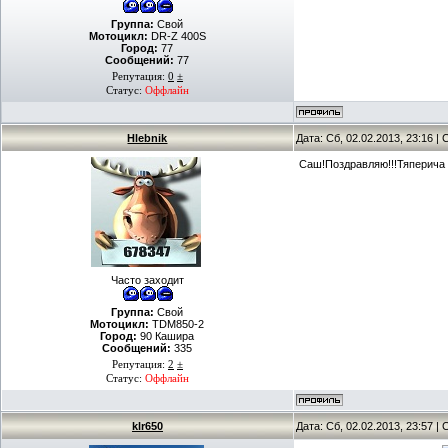
Группа:
Свой
Мотоцикл:
DR-Z 400S
Город:
77
Сообщений:
77
Репутация:
0
±
Статус:
Оффлайн
Hlebnik
Дата: Сб, 02.02.2013, 23:16 
Саш!Поздравляю!!!Тяперича 
Часто заходит
Группа:
Свой
Мотоцикл:
TDM850-2
Город:
90 Кашира
Сообщений:
335
Репутация:
2
±
Статус:
Оффлайн
klr650
Дата: Сб, 02.02.2013, 23:57 