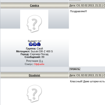
Серёга
Дата: Сб, 02.02.2013, 21:21 
Поздравляю!!!
Бывает тут
Группа:
Свой
Мотоцикл:
Suzuki DR-Z 400 S
Город:
Сергиев-Посад
Сообщений:
89
Репутация:
0
±
Статус:
Оффлайн
Dzudoist
Дата: Сб, 02.02.2013, 21:31 
Классный! Даже шторки ест