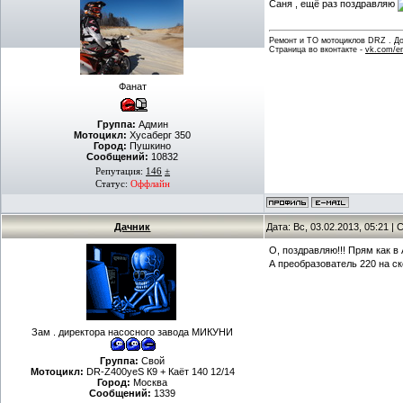
Саня , ещё раз поздравляю
Ремонт и ТО мотоциклов DRZ . Дов
Страница во вконтакте -
vk.com/en
Фанат
Группа:
Админ
Мотоцикл:
Хусаберг 350
Город:
Пушкино
Сообщений:
10832
Репутация:
146
±
Статус:
Оффлайн
Дачник
Дата: Вс, 03.02.2013, 05:21 
О, поздравляю!!! Прям как в
А преобразователь 220 на ск
Зам . директора насосного завода МИКУНИ
Группа:
Свой
Мотоцикл:
DR-Z400yeS К9 + Каёт 140 12/14
Город:
Москва
Сообщений:
1339