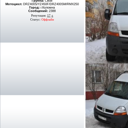
Группа:
Свой
Мотоцикл:
DRZ400S/YZ450F/DRZ400SM/RMX250
Город:
г.Коломна
Сообщений:
2388
Репутация:
17
±
Статус:
Оффлайн