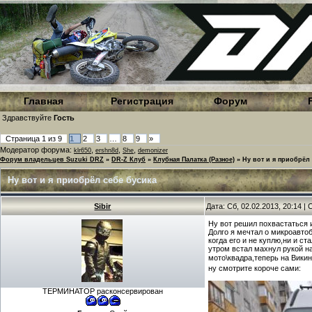
Главная
Регистрация
Форум
Здравствуйте
Гость
Страница
1
из
9
1
2
3
…
8
9
»
Модератор форума:
,
,
,
klr650
ershn8d
She
demonizer
Форум владельцев Suzuki DRZ
»
DR-Z Клуб
»
Клубная Палатка (Разное)
»
Ну вот и я приобрёл
Ну вот и я приобрёл себе бусика
Sibir
Дата: Сб, 02.02.2013, 20:14 
Ну вот решил похвастаться 
Долго я мечтал о микроавтоб
когда его и не куплю,ни и с
утром встал махнул рукой на
мото\квадра,теперь на Вики
ну смотрите короче сами:
ТЕРМИНАТОР расконсервирован