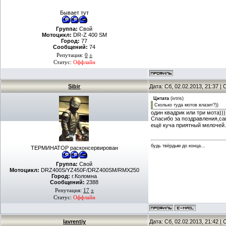
Бывает тут
Группа:
Свой
Мотоцикл:
DR-Z 400 SM
Город:
77
Сообщений:
74
Репутация:
0
±
Статус:
Оффлайн
Sibir
Дата: Сб, 02.02.2013, 21:37 
Цитата
(
ivtris
)
Сколько туда мотов влазит?))
один квадрик или три мота)))
Спасибо за поздравления,са
ещё куча приятный мелочей.
будь твёрдым до конца...
ТЕРМИНАТОР расконсервирован
Группа:
Свой
Мотоцикл:
DRZ400S/YZ450F/DRZ400SM/RMX250
Город:
г.Коломна
Сообщений:
2388
Репутация:
17
±
Статус:
Оффлайн
lavrentiy
Дата: Сб, 02.02.2013, 21:42 