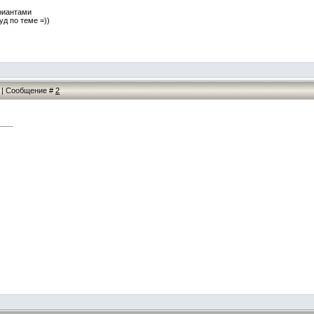
ариантами
д по теме =))
27 | Сообщение #
2