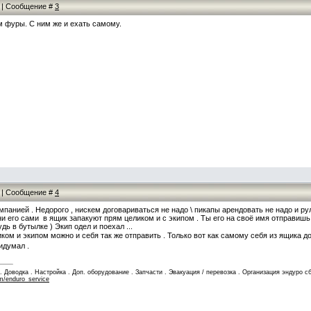
24 | Сообщение #
3
м фуры. С ним же и ехать самому.
34 | Сообщение #
4
панией . Недорого , нискем договариваться не надо \ пикапы арендовать не надо и р
ни его сами в ящик запакуют прям целиком и с экипом . Ты его на своё имя отправишь
удь в бутылке ) Экип одел и поехал ...
ком и экипом можно и себя так же отправить . Только вот как самому себя из ящика 
ридумал .
Доводка . Настройка . Доп. оборудование . Запчасти . Эвакуация / перевозка . Организация эндуро сб
m/enduro_service