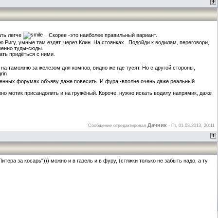
ать легче
. Скорее -это наиболее правильный вариант.
ю Ригу, умные там ездят, через Клин. На стоянках. Подойди к водилам, переговори,
именно туды-сюды.
ать придёться с ними.
на таможню за железом для компов, видно же где тусят. Но с другой стороны,
венных форумах объяву даже повесить. И фура -вполне очень даже реальный
жно мотик присандолить и на гружёный. Короче, нужно искать водилу напрямик, даже
Дачник
Сообщение отредактировал
-
Пт, 01.03.2013, 20:11
итера за косарь"))) можно и в газель и в фуру, (стяжки только не забыть надо, а ту