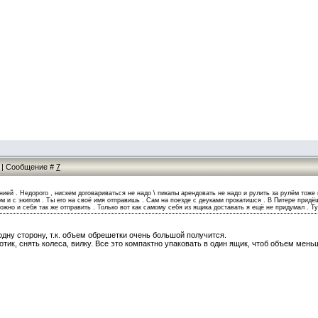
44 | Сообщение #
7
ией . Недорого , нискем договариваться не надо \ пикапы арендовать не надо и рулить за рулём тоже
м и с экипом . Ты его на своё имя отправишь . Сам на поезде с деуками прокатишся . В Питере придёшь
ожно и себя так же отправить . Только вот как самому себя из ящика доставать я ещё не придумал . Ту
 одну сторону, т.к. объем обрешетки очень большой получится.
тик, снять колеса, вилку. Все это компактно упаковать в один ящик, чтоб объем мень