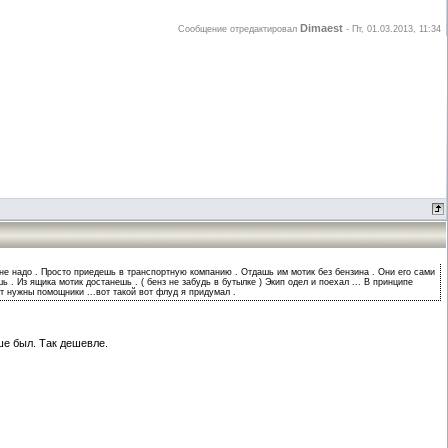
Dimaest
Сообщение отредактировал
-
Пт, 01.03.2013, 11:34
 не надо . Просто приедешь в транспортную компанию . Отдашь им мотик без бензина . Они его сами
 . Из ящика мотик достанешь . ( бенз не забудь в бутылке ) Экип одел и поехал ... В принципе
т нужны помощники ...вот такой вот флуд я придумал .
ше был. Так дешевле.