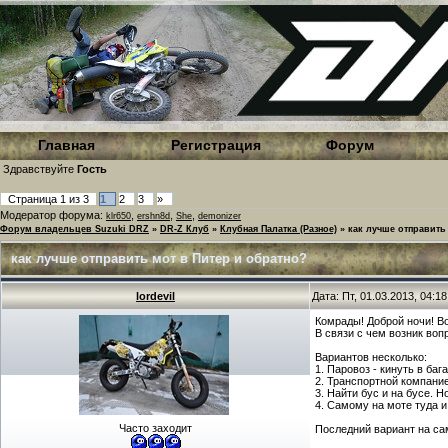
Главная
Регистрация
Форум
Здравствуйте
Гость
Страница
1
из
3
1
2
3
»
Модератор форума:
,
,
,
klr650
ershn8d
She
demonizer
Форум владельцев Suzuki DRZ
»
DR-Z Клуб
»
Клубная Палатка (Разное)
»
как лучше отправить
как лучше отправить мот в Питер и обратно?
lordevil
Дата: Пт, 01.03.2013, 04:
Комрады! Доброй ночи! Во
В связи с чем возник вопр
Вариантов несколько:
1. Паровоз - кинуть в ба
2. Транспортной компанией
3. Найти бус и на бусе. Н
4. Самому на моте туда и
Часто заходит
Последний вариант на сам