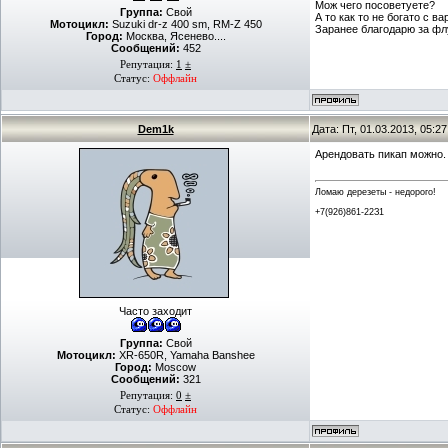
Мож чего посоветуете?
Группа:
Свой
А то как то не богато с в
Мотоцикл:
Suzuki dr-z 400 sm, RM-Z 450
Заранее благодарю за флу
Город:
Москва, Ясенево....
Сообщений:
452
Репутация:
1
±
Статус:
Оффлайн
Dem1k
Дата: Пт, 01.03.2013, 05:
Арендовать пикап можно.
Ломаю дерезеты - недорого!
+7(926)861-22З1
Часто заходит
Группа:
Свой
Мотоцикл:
XR-650R, Yamaha Banshee
Город:
Moscow
Сообщений:
321
Репутация:
0
±
Статус:
Оффлайн