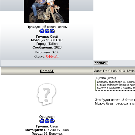
Проходящий сквозь стены
Группа:
Свой
Мотоцикл:
300 EXC
Город:
Tallinn
Сообщений:
2628
Репутация:
37
±
Статус:
Оффлайн
RomaST
Дата: Пт, 01.03.2013, 13:
Цитата
(
klr650
)
Отправь транспортной компан
в ящик запакуют прям целико
вместе с мотиком и экипом м
Это будет стоить 8-9тр в
Можно будет раскидать мо
Освоился
Группа:
Свой
Мотоцикл:
DR-Z400S, 2008
Город:
36, Воронеж