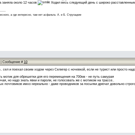
а заняла около 12 часов
Ходил весь следующий день с широко расставленны
есного, а где интересно, там нет асфальта. А. и Б. Стругацкие
34 | Сообщение #
10
. сел и поехал своим ходом через Селигер с ночевкой, если не турист или просто надо
ть мотик для обрешетки для его перемещения на 700км - не путь самурая
чая, но надо знать явки и пароли, не голосовать же с мотиком на трассе..
х почтовиков имхо нереально - даже проводников за посылки дрючат довольно строго