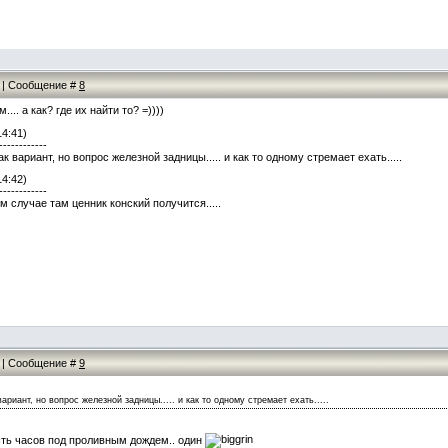
42 | Сообщение #
8
.... а как? где их найти то? =))))
14:41)
------------
 как вариант, но вопрос железной задницы..... и как то одному стремает ехать.....
14:42)
------------
ом случае там ценник конский получится.....
29 | Сообщение #
9
вариант, но вопрос железной задницы..... и как то одному стремает ехать.....
сть часов под проливным дождем.. один