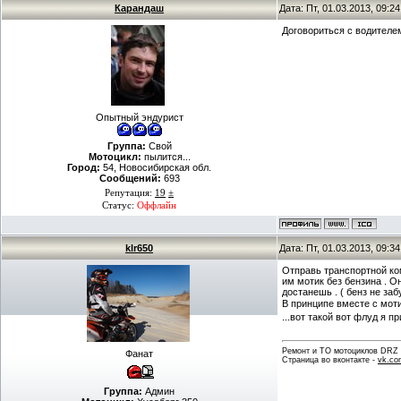
Карандаш
Дата: Пт, 01.03.2013, 09:
Договориться с водителе
Опытный эндурист
Группа:
Свой
Мотоцикл:
пылится...
Город:
54, Новосибирская обл.
Сообщений:
693
Репутация:
19
±
Статус:
Оффлайн
klr650
Дата: Пт, 01.03.2013, 09:
Отправь транспортной ком
им мотик без бензина . О
достанешь . ( бенз не заб
В принципе вместе с моти
...вот такой вот флуд я п
Ремонт и ТО мотоциклов DRZ . 
Фанат
Страница во вконтакте -
vk.co
Группа:
Админ