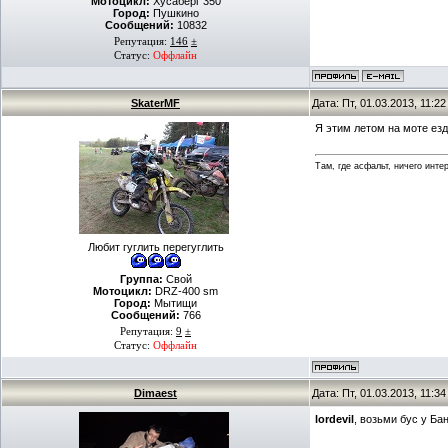
Мотоцикл:
Хусаберг 350
Город:
Пушкино
Сообщений:
10832
Репутация:
146
±
Статус:
Оффлайн
SkaterMF
Дата: Пт, 01.03.2013, 11:2
Я этим летом на моте езд
Там, где асфальт, ничего интер
Любит гуглить перегуглить
Группа:
Свой
Мотоцикл:
DRZ-400 sm
Город:
Мытищи
Сообщений:
766
Репутация:
9
±
Статус:
Оффлайн
Dimaest
Дата: Пт, 01.03.2013, 11:3
lordevil
, возьми бус у Ба