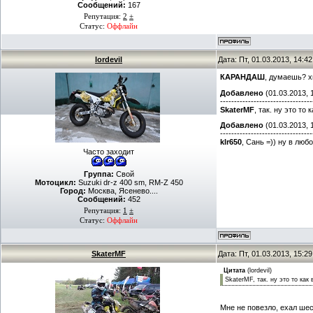
Сообщений:
167
Репутация:
2
±
Статус:
Оффлайн
lordevil
Дата: Пт, 01.03.2013, 14:
КАРАНДАШ
, думаешь? хм
Добавлено
(01.03.2013, 
---------------------------------
SkaterMF
, так. ну это то
Добавлено
(01.03.2013, 
---------------------------------
klr650
, Сань =)) ну в люб
Часто заходит
Группа:
Свой
Мотоцикл:
Suzuki dr-z 400 sm, RM-Z 450
Город:
Москва, Ясенево....
Сообщений:
452
Репутация:
1
±
Статус:
Оффлайн
SkaterMF
Дата: Пт, 01.03.2013, 15:
Цитата
(
lordevil
)
SkaterMF, так. ну это то как 
Мне не повезло, ехал ше