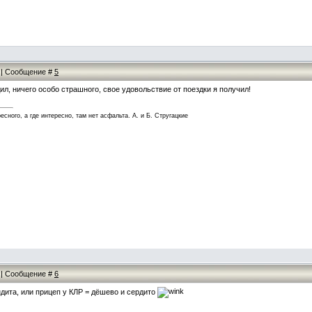
2 | Сообщение #
5
ил, ничего особо страшного, свое удовольствие от поездки я получил!
есного, а где интересно, там нет асфальта. А. и Б. Стругацкие
4 | Сообщение #
6
ндита, или прицеп у КЛР = дёшево и сердито