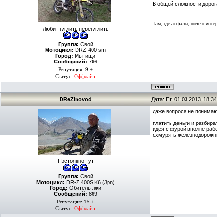
В общей сложности дорог
Там, где асфальт, ничего интер
Любит гуглить перегуглить
Группа:
Свой
Мотоцикл:
DRZ-400 sm
Город:
Мытищи
Сообщений:
766
Репутация:
9
±
Статус:
Оффлайн
DReZinovod
Дата: Пт, 01.03.2013, 18:
даже вопроса не понимаю.
платить деньги и разбира
идея с фурой вполне рабо
охмурять железнодорожны
Постоянно тут
Группа:
Свой
Мотоцикл:
DR-Z 400S K6 (Jpn)
Город:
Обитель лжи
Сообщений:
869
Репутация:
15
±
Статус:
Оффлайн