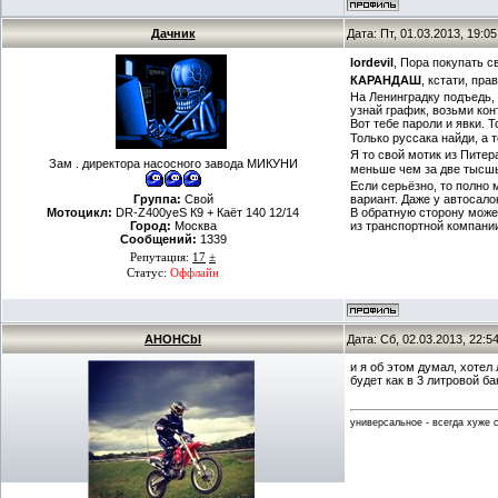
Дачник
Дата: Пт, 01.03.2013, 19:
lordevil
, Пора покупать 
КАРАНДАШ
, кстати, пр
На Ленинградку подъедь, 
узнай график, возьми кон
Вот тебе пароли и явки. 
Только руссака найди, а 
Я то свой мотик из Питер
Зам . директора насосного завода МИКУНИ
меньше чем за две тысшы, 
Если серьёзно, то полно
Группа:
Свой
вариант. Даже у автосалон
Мотоцикл:
DR-Z400yeS К9 + Каёт 140 12/14
В обратную сторону может
Город:
Москва
из транспортной компании
Сообщений:
1339
Репутация:
17
±
Статус:
Оффлайн
AHOHCbI
Дата: Сб, 02.03.2013, 22:
и я об этом думал, хотел 
будет как в 3 литровой ба
универсальное - всегда хуже 