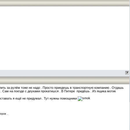
улить за рулём тоже не надо . Просто приедешь в транспортную компанию . Отдашь
 . Сам на поезде с деуками прокатишся . В Питере придёшь . Из ящика мотик
доставать я ещё не придумал . Тут нужны помощники
оров .