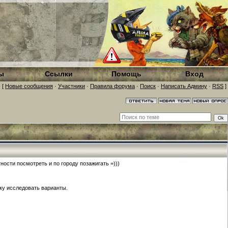
ы
Ссылки
Помощь
Вход
[
Новые сообщения
·
Участники
·
Правила форума
·
Поиск
·
Написать Админу
·
RSS
]
тности посмотреть и по городу позажигать =)))
ьку исследовать варианты.