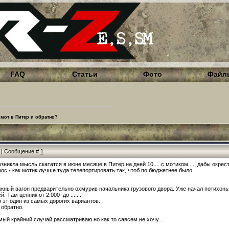
FAQ
Статьи
Фото
Файл
 мот в Питер и обратно?
18 | Сообщение #
1
зникла мысль скататся в июне месяце в Питер на дней 10.....с мотиком..... дабы окрес
ос - как мотик лучше туда телепортировать так, чтоб по бюджетнее было....
гажный вагон предварительно охмурив начальника грузового двора. Уже начал потихон
. Там ценник от 2.000 до .......
о эт один из самых дорогих вариантов.
 обратно.
ый крайний случай рассматриваю но как то савсем не хочу....