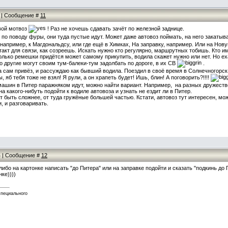
05 | Сообщение #
11
свой мотвоз
! Раз не хочешь сдавать зачёт по железной заднице.
ав по поводу фуры, они туда пустые идут. Может даже автовоз поймать, на него закатыв
например, к Магдональдсу, или где ещё в Химках, На заправку, например. Или на Нову
такт для связи, как созреешь. Искать нужно кто регулярно, маршрутных тобишь. Кто 
Только ремешки придётся может самому прикупить, водила скажет нужно или нет. Но ех
то другие могут своим тум-балеки-тум задолбать по дороге, в их СВ
.
а сам привёз, и рассуждаю как бывший водила. Поездил в своё время в Солнечногорск 
яб тебя тоже не взял! Я рули, а он храпеть будет! Ишь, блин! А поговорить?!!!!
 машин в Питер паражняком идут, можно найти вариант. Например, на разных дружест
а какого-нибуть подойти к водиле автовоза и узнать не ездит ли в Питер.
 быть сложнее, от туда гружёные большей частью. Кстати, автовоз тут интересен, мо
, и разговаривать.
54 | Сообщение #
12
либо на картонке написать "до Питера" или на заправке подойти и сказать "подкинь до П
нке))))
специального