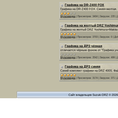
Графика на DR-Z400 FOX
Графика на DR-Z400 FOX. Синяя+желтая.
Мультимедиа
|
Просмотров:
3404
|
Загрузок:
235
|
Графика на желтый DRZ Yoshimu
Графика на желтый DRZ Yoshimura+Makita
Мультимедиа
|
Просмотров:
3703
|
Загрузок:
0
|
До
Графика на ДРЗ чёрная
отличается чёрным фоном от "Графика yн
Мультимедиа
|
Просмотров:
3542
|
Загрузок:
499
|
Графика на ДРЗ синяя
Синий комплект графики на DRZ 400S. Фай
Мультимедиа
|
Просмотров:
3174
|
Загрузок:
371
|
Сайт владельцев Suzuki DRZ © 202