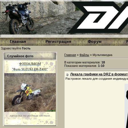
Главная
Регистрация
Форум
Здравствуйте
Гость
Главная
»
Файлы
» Мультимедиа
Случайное фото
В категории материалов
:
18
ФОТОАЛЬБОМ
Показано материалов
:
1-10
"Фото SUZUKI DR-Z400"
Лекала графики на DRZ в формате 
Растровое лекало для создания индивидуа
прогулка по родным местам