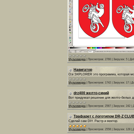
Мультимедиа
|
Просмотров:
2760
|
Загрузок:
5
|
До
Навигатор
Озi ЭXPLORER это программа, которая мо
Мультимедиа
|
Просмотров:
1742
|
Загрузок:
17
|
Д
drz400 желто-синий
Вот придумал решение для желто-белых д
Мультимедиа
|
Просмотров:
2567
|
Загрузок:
242
|
Трафарет с логотипом DR-Z CLUB
Сделай сам DIY. Растр и вектор.
Мультимедиа
|
Просмотров:
2558
|
Загрузок:
129
|