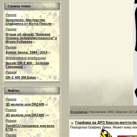
Свежее чтиво
Разное
Supermoto: Мастерство
слайдинга от Мэтта Персли
()
Разное
Отзыв об уроках "Базовая
техника эндуро/мотокросса" у
Игоря Кубарева
()
Разное
Ayrton Senna: 1994 - 2014
()
Впечатления владельцев
Suzuki DR-Z 400 - Золотая
Середина!
()
Разное
DR-Z 400 SM Dakar
()
Файлы
Разное
3D модели для DRZ400
(0)
Разное
Мультимедиа
|
Просмотров:
2463
|
Загрузок:
112
|
Д
3D модели для DRZ400
(56)
Разное
Графика на ДРЗ Красно-желто-б
TuneECU прошивки для всех
Переделал Графику Димы. Может кому по
KTM
(0)
Разное