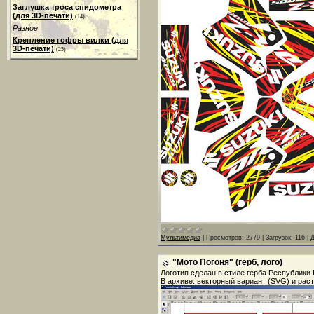
Заглушка троса спидометра
(для 3D-печати)
(14)
Разное
Крепление гофры вилки (для
3D-печати)
(25)
Мультимедиа
|
Просмотров:
2779
|
Загрузок:
116
|
Д
"Мото Погоня" (герб, лого)
Логотип сделан в стиле герба Республики 
В архиве: векторный вариант (SVG) и рас