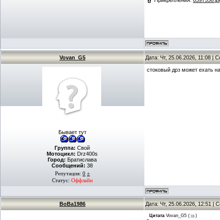
Прикрепления:
0397556.jp
Vovan_G5
Дата: Чт, 25.06.2026, 11:08 |
стоковый дрз может ехать на
Бывает тут
Группа:
Свой
Мотоцикл:
Drz400s
Город:
Братислава
Сообщений:
38
Репутация:
0
±
Статус:
Оффлайн
BoBa1986
Дата: Чт, 25.06.2026, 12:51 |
Цитата
Vovan_G5
(
)