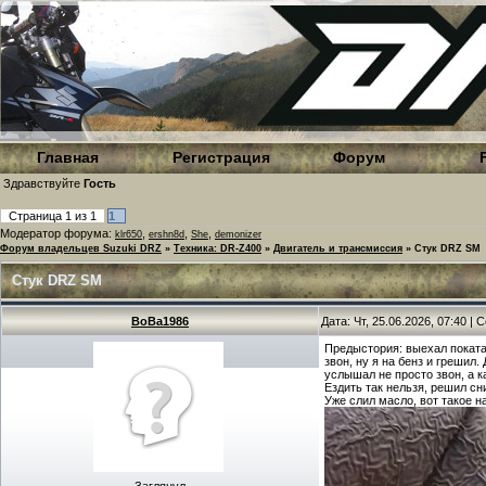
Главная
Регистрация
Форум
Здравствуйте
Гость
Страница
1
из
1
1
Модератор форума:
,
,
,
klr650
ershn8d
She
demonizer
Форум владельцев Suzuki DRZ
»
Техника: DR-Z400
»
Двигатель и трансмиссия
»
Стук DRZ SM
Стук DRZ SM
BoBa1986
Дата: Чт, 25.06.2026, 07:40 |
Предыстория: выехал покатат
звон, ну я на бенз и грешил.
услышал не просто звон, а к
Ездить так нельзя, решил с
Уже слил масло, вот такое н