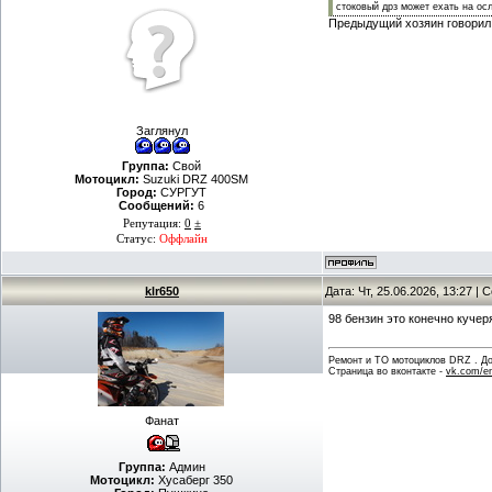
стоковый дрз может ехать на ос
Предыдущий хозяин говорил,
Заглянул
Группа:
Свой
Мотоцикл:
Suzuki DRZ 400SM
Город:
СУРГУТ
Сообщений:
6
Репутация:
0
±
Статус:
Оффлайн
klr650
Дата: Чт, 25.06.2026, 13:27 |
98 бензин это конечно куче
Ремонт и ТО мотоциклов DRZ . Дов
Страница во вконтакте -
vk.com/en
Фанат
Группа:
Админ
Мотоцикл:
Хусаберг 350