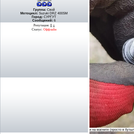
Заглянул
Группа:
Свой
Мотоцикл:
Suzuki DRZ 400SM
Город:
СУРГУТ
Сообщений:
6
Репутация:
0
±
Статус:
Оффлайн
и на магните (просто в буты