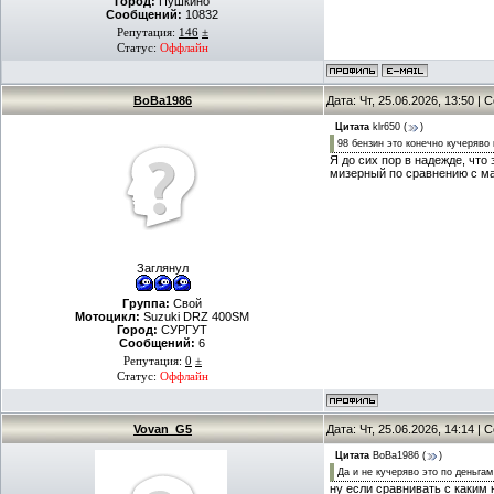
Город:
Пушкино
Сообщений:
10832
Репутация:
146
±
Статус:
Оффлайн
BoBa1986
Дата: Чт, 25.06.2026, 13:50 |
Цитата
klr650
(
)
98 бензин это конечно кучеряво
Я до сих пор в надежде, что 
мизерный по сравнению с м
Заглянул
Группа:
Свой
Мотоцикл:
Suzuki DRZ 400SM
Город:
СУРГУТ
Сообщений:
6
Репутация:
0
±
Статус:
Оффлайн
Vovan_G5
Дата: Чт, 25.06.2026, 14:14 |
Цитата
BoBa1986
(
)
Да и не кучеряво это по деньга
ну если сравнивать с каким н