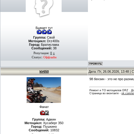
Бывает тут
Группа:
Свой
Мотоцикл:
Drz400s
Город:
Братислава
Сообщений:
38
Репутация:
0
±
Статус:
Оффлайн
klr650
Дата: Пт, 26.06.2026, 13:48 
98 бензин - это не про разни
Ремонт и ТО мотоциклов DRZ . Дов
Страница во вконтакте -
vk.com/en
Фанат
Группа:
Админ
Мотоцикл:
Хусаберг 350
Город:
Пушкино
Сообщений:
10832