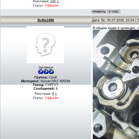
Репутация:
146
±
Статус:
Оффлайн
BoBa1986
Дата: Вс, 05.07.2026, 10:34 
В общем задир в цилиндре, с
Заглянул
Группа:
Свой
Мотоцикл:
Suzuki DRZ 400SM
Город:
СУРГУТ
Сообщений:
6
Репутация:
0
±
Статус:
Оффлайн