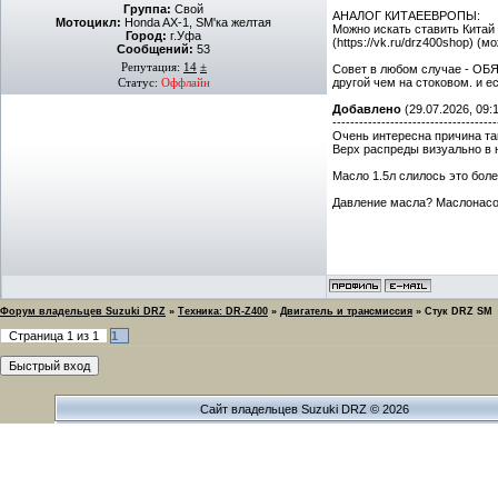
Группа:
Свой
АНАЛОГ КИТАЕЕВРОПЫ:
Мотоцикл:
Honda AX-1, SM'ка желтая
Можно искать ставить Китай и
Город:
г.Уфа
(https://vk.ru/drz400shop) (
Сообщений:
53
Репутация:
14
±
Совет в любом случае - ОБЯ
другой чем на стоковом. и 
Статус:
Оффлайн
Добавлено
(29.07.2026, 09:
-------------------------------------
Очень интересна причина та
Верх распреды визуально в н
Масло 1.5л слилось это боле
Давление масла? Маслонасо
Форум владельцев Suzuki DRZ
»
Техника: DR-Z400
»
Двигатель и трансмиссия
»
Стук DRZ SM
Страница
1
из
1
1
Сайт владельцев Suzuki DRZ © 2026