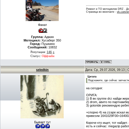
Ремонт и ТО мотоциклов DRZ . Дов
Страница во вконтакте -
vk.com/en
Фанат
Группа:
Админ
Мотоцикл:
Хусаберг 350
Город:
Пушкино
Сообщений:
10832
Репутация:
146
±
Статус:
Оффлайн
seledkin
Дата: Ср, 29.07.2026, 09:13 
Цитата
Подскажите, где сейчас запчаст
на сегодня:
ОРИГА:
1) В вк группе drz найди жер
2) drom, авито по партнамбер
3) gotoride рекомендую ребя
+спорно 4) на zzape искал м
привезли 1641029F00+1640029
Бывает тут
Короче кто ищет, тот найдет
есть и сейчас: megazip работ