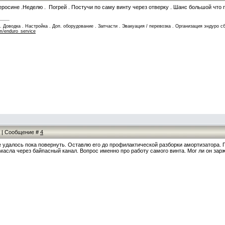
росине .Неделю . Погрей . Постучи по саму винту через отверку . Шанс большой что п
Доводка . Настройка . Доп. оборудование . Запчасти . Эвакуация / перевозка . Организация эндуро сб
m/enduro_service
23 | Сообщение #
4
не удалось пока повернуть. Оставлю его до профилактической разборки амортизатора.
асла через байпасный канал. Вопрос именно про работу самого винта. Мог ли он зарж