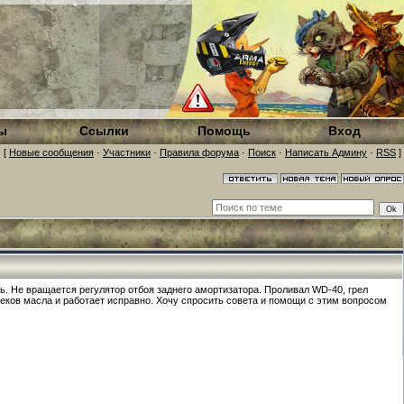
ы
Ссылки
Помощь
Вход
[
Новые сообщения
·
Участники
·
Правила форума
·
Поиск
·
Написать Админу
·
RSS
]
. Не вращается регулятор отбоя заднего амортизатора. Проливал WD-40, грел
теков масла и работает исправно. Хочу спросить совета и помощи с этим вопросом