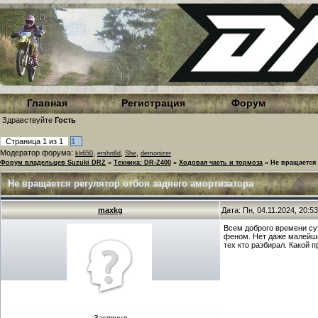
Главная
Регистрация
Форум
Здравствуйте
Гость
Страница
1
из
1
1
Модератор форума:
,
,
,
klr650
ershn8d
She
demonizer
Форум владельцев Suzuki DRZ
»
Техника: DR-Z400
»
Ходовая часть и тормоза
»
Не вращается 
Не вращается регулятор отбоя заднего амортизатора
maxkg
Дата: Пн, 04.11.2024, 20:
Всем доброго времени су
феном. Нет даже малейшег
тех кто разбирал. Какой 