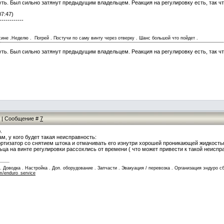
уть. Был сильно затянут предыдущим владельцем. Реакция на регулировку есть, так чт
07:47)
------------
ине .Неделю . Погрей . Постучи по саму винту через отверку . Шанс большой что пойдет .
уть. Был сильно затянут предыдущим владельцем. Реакция на регулировку есть, так чт
07 | Сообщение #
7
.
, у кого будет такая неисправность:
ртизатор со снятием штока и отмачивать его изнутри хорошей проникающей жидкостью
ца на винте регулировки рассохлись от времени ( что может привести к такой неиспр
Доводка . Настройка . Доп. оборудование . Запчасти . Эвакуация / перевозка . Организация эндуро сб
m/enduro_service