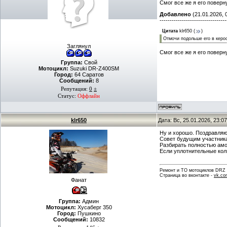
Смог все же я его поверн
Добавлено
(21.01.2026, 
---------------------------------
Цитата
klr650
(
)
Отмочи подольше его в керос
Заглянул
Смог все же я его поверн
Группа:
Свой
Мотоцикл:
Suzuki DR-Z400SM
Город:
64 Саратов
Сообщений:
8
Репутация:
0
±
Статус:
Оффлайн
klr650
Дата: Вс, 25.01.2026, 23:
Ну и хорошо. Поздравляю
Совет будущим участникам
Разбирать полностью амо
Если уплотнительные коль
Ремонт и ТО мотоциклов DRZ . 
Страница во вконтакте -
vk.co
Фанат
Группа:
Админ
Мотоцикл:
Хусаберг 350
Город:
Пушкино
Сообщений:
10832