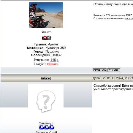
Отмочи подольше его в ке
Ремонт и ТО мотоциклов DRZ . 
Страница во вконтакте -
vk.co
Фанат
Группа:
Админ
Мотоцикл:
Хусаберг 350
Город:
Пушкино
Сообщений:
10832
Репутация:
146
±
Статус:
Оффлайн
maxkg
Дата: Вс, 01.12.2024, 20:
Спасибо за совет! Винт 
уменьшает прохождения м
Заглянул
Группа:
Свой