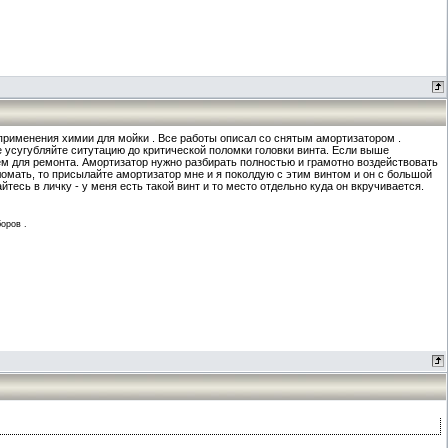
 от применения химии для мойки . Все работы описал со снятым амортизатором .
е усугубляйте ситутацию до критической поломки головки винта. Если выше
м для ремонта. Амортизатор нужно разбирать полностью и грамотно воздействовать
ломать, то присылайте амортизатор мне и я поколдую с этим винтом и он с большой
тесь в личку - у меня есть такой винт и то место отдельно куда он вкручивается.
оров .