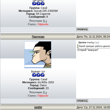
Заглянул
Группа:
Свой
Мотоцикл:
Suzuki DR-Z400SM
Город:
64 Саратов
Сообщений:
8
Репутация:
0
±
Статус:
Оффлайн
Партизан
Дата: Пн, 11.11.2024, 08:
Цитата
maxkg
(
)
Какой принцип работы данног
Открой "мануал"
Бывает тут
Группа:
Свой
Мотоцикл:
drz400s 2002
Город:
Омск
Сообщений:
23
Репутация:
0
±
Статус:
Оффлайн
klr650
Дата: Ср, 27.11.2024, 16: