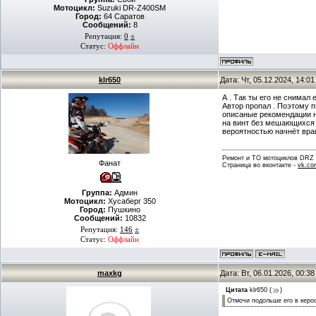
Мотоцикл:
Suzuki DR-Z400SM
Город:
64 Саратов
Сообщений:
8
Репутация:
0
±
Статус:
Оффлайн
klr650
Дата: Чт, 05.12.2024, 14:0
А . Так ты его не снимал 
Автор пропал . Поэтому п
описаные рекомендации н
на винт без мешающихся д
вероятностью начнёт вращ
Ремонт и ТО мотоциклов DRZ . 
Фанат
Страница во вконтакте -
vk.co
Группа:
Админ
Мотоцикл:
Хусаберг 350
Город:
Пушкино
Сообщений:
10832
Репутация:
146
±
Статус:
Оффлайн
maxkg
Дата: Вт, 06.01.2026, 00:3
Цитата
klr650
(
)
Отмочи подольше его в керос