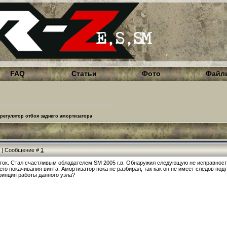
FAQ
Статьи
Фото
Файл
регулятор отбоя заднего амортизатора
53 | Сообщение #
1
ток. Стал счастливым обладателем SM 2005 г.в. Обнаружил следующую не исправность
о покачивания винта. Амортизатор пока не разбирал, так как он не имеет следов под
принцип работы данного узла?