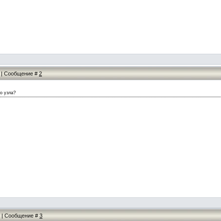
24 | Сообщение #
2
о узла?
00 | Сообщение #
3