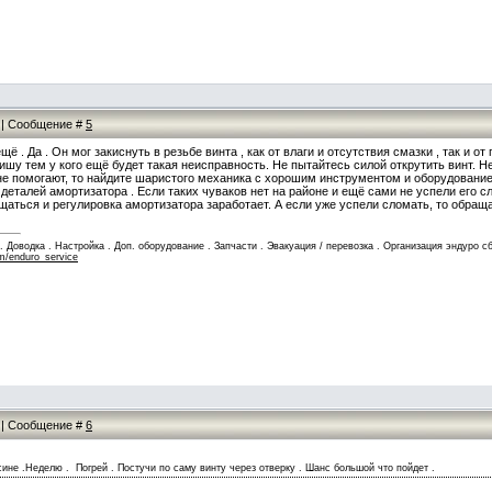
1 | Сообщение #
5
ещё . Да . Он мог закиснуть в резьбе винта , как от влаги и отсутствия смазки , так и
ишу тем у кого ещё будет такая неисправность. Не пытайтесь силой открутить винт. Н
е помогают, то найдите шаристого механика с хорошим инструментом и оборудование
еталей амортизатора . Если таких чуваков нет на районе и ещё сами не успели его с
аться и регулировка амортизатора заработает. А если уже успели сломать, то обращай
Доводка . Настройка . Доп. оборудование . Запчасти . Эвакуация / перевозка . Организация эндуро сб
m/enduro_service
8 | Сообщение #
6
ине .Неделю . Погрей . Постучи по саму винту через отверку . Шанс большой что пойдет .