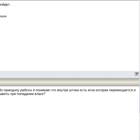
ойдет .
оров .
 По принцыпу работы я понимаю что внутри штока есть игла которая перемещается и
аветь при попадании влаги?