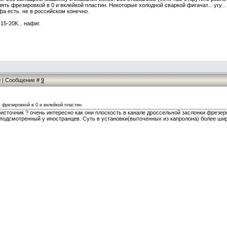
ять фрезировкой в 0 и вклейкой пластин. Некоторые холодной сваркой фигачат... угу...
нфа есть. не в российском конечно.
15-20К... нафиг.
00 | Сообщение #
9
 фрезировкой в 0 и вклейкой пластин.
источник ? очень интересно как они плоскость в канале дроссельной заслонки фрезер
, подсмотренный у иностранцев. Суть в установки(выточенных из капролона) более шир