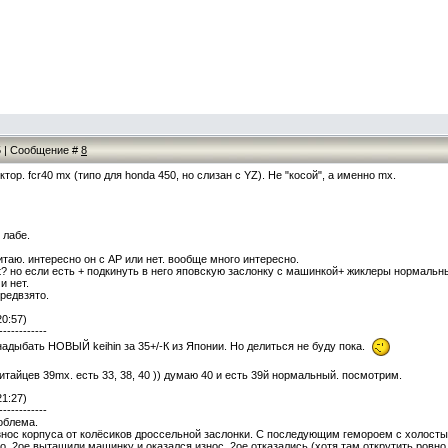
55 | Сообщение #
8
ктор. fcr40 mx (типо для honda 450, но слизан с YZ). Не "косой", а именно mx.
 лабе.
таю. интересно он с AP или нет. вообще много интересно.
jet? но если есть + подкинуть в него яповскую заслонку с машинкой+ жиклеры нормальн
и нет.
редвзято.
20:57)
------------
 надыбать НОВЫЙ keihin за 35+/-К из Японии. Но делиться не буду пока.
итайцев 39mx. есть 33, 38, 40 )) думаю 40 и есть 39й нормальный. посмотрим.
21:27)
------------
облема.
нос корпуса от колёсиков дроссельной заслонки. С последующим гемороем с холосты
о. 2ое вытащили машинку и оказался износ. 2ое отказались (хотя там открутить ровно