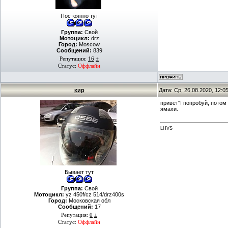
Постоянно тут
Группа:
Свой
Мотоцикл:
drz
Город:
Moscow
Сообщений:
839
Репутация:
16
±
Статус:
Оффлайн
кир
Дата: Ср, 26.08.2020, 12:
привет"! попробуй, потом
ямахи.
LHVS
Бывает тут
Группа:
Свой
Мотоцикл:
yz 450f/cz 514/drz400s
Город:
Московская обл
Сообщений:
17
Репутация:
0
±
Статус:
Оффлайн