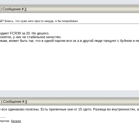
03 | Сообщение #
3
ый? Боюсь, что хуже него просто некуда, я бы попробовал.
одают FCR39 за 20. Не дешего.
онятно, у них не стабильное качество.
кам, может быть так, что в одной партии все ок а в другой люди танцуют с бубном и н
04 | Сообщение #
4
 все одинаково полезны. Есть приличные они от 15 гдето. Разница во внутренностях, 
 прочие.
Каталог