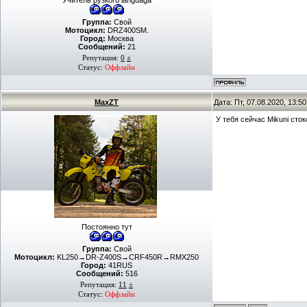
Учитель рузкого languagа
Группа:
Свой
Мотоцикл:
DRZ400SM.
Город:
Москва
Сообщений:
21
Репутация:
0
±
Статус:
Оффлайн
MaxZT
Дата: Пт, 07.08.2020, 13:
У тебя сейчас Mikuni сто
Постоянно тут
Группа:
Свой
Мотоцикл:
KL250→DR-Z400S→CRF450R→RMX250
Город:
41RUS
Сообщений:
516
Репутация:
11
±
Статус:
Оффлайн