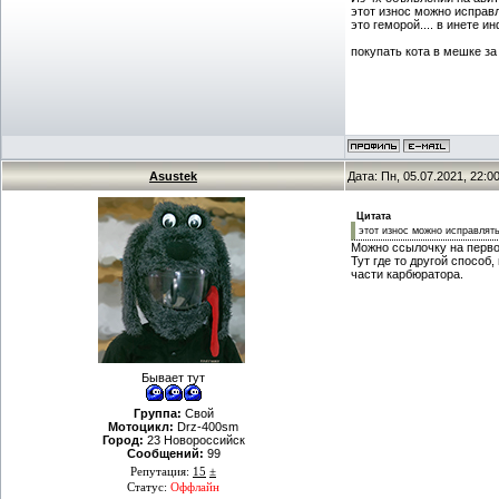
этот износ можно исправл
это геморой.... в инете и
покупать кота в мешке за 
Asustek
Дата: Пн, 05.07.2021, 22:
Цитата
этот износ можно исправлять
Можно ссылочку на перво
Тут где то другой способ
части карбюратора.
Бывает тут
Группа:
Свой
Мотоцикл:
Drz-400sm
Город:
23 Новороссийск
Сообщений:
99
Репутация:
15
±
Статус:
Оффлайн