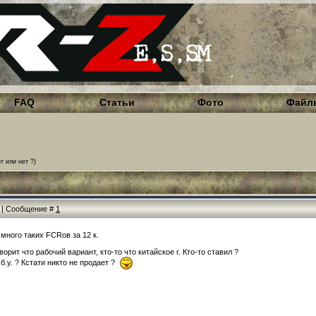
FAQ
Статьи
Фото
Файл
т или нет ?)
55 | Сообщение #
1
много таких FCRов за 12 к.
орит что рабочий вариант, кто-то что китайское г. Кто-то ставил ?
б.у. ? Кстати никто не продает ?