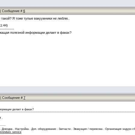
6 | Сообщение #
6
е такой? Я тоже тупые вакуумники не люблю..
11:44)
------------
ржащая полезной информации делает в факах?
5 | Сообщение #
7
формации делает в факах?
 .
Доводка . Настройка . Доп. оборудование . Запчасти . Эвакуация / перевозка . Организация эндуро сб
m/enduro_service