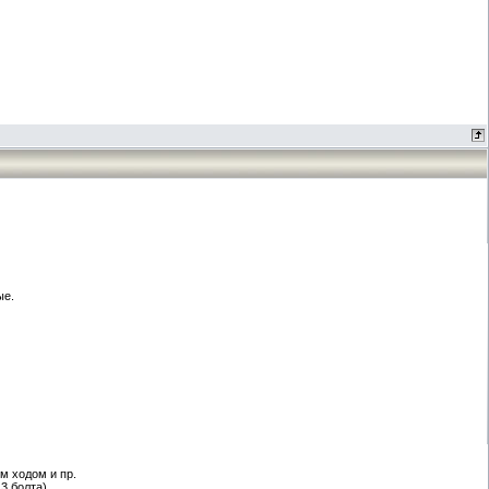
ые.
м ходом и пр.
 3 болта).