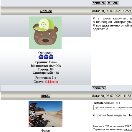
GrizLee
Дата: Вт, 06.07.2021, 02:2
Я тут прочёл какой-то ст
была бедная. История ум
Я вот даже немного побив
адекватно.
Освоился
Группа:
Свой
Мотоцикл:
drz400s
Город:
64
Сообщений:
110
Репутация:
1
±
Статус:
Оффлайн
klr650
Дата: Вт, 06.07.2021, 11:3
Цитата
GrizLee
(
)
прочёл какой-то старый отзы
Я третий был когда то . Т
Ремонт и ТО мотоциклов DRZ . 
Страница во вконтакте -
vk.co
Фанат