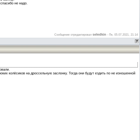
 спасибо не надо.
seledkin
Сообщение отредактировал
-
Пн, 05.07.2021, 21:14
овали.
оких колёсиков на дроссельную заслонку. Тогда они будут ездить по не изношенной