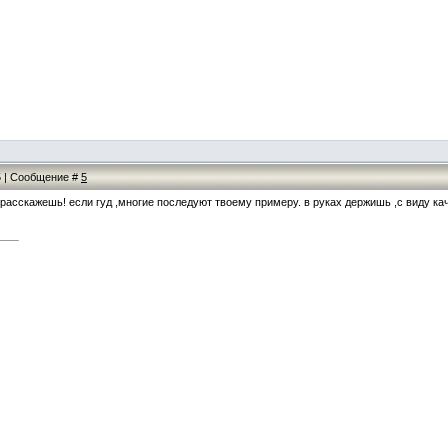
05 | Сообщение #
5
 расскажешь! если гуд ,многие последуют твоему примеру. в руках держишь ,с виду ка