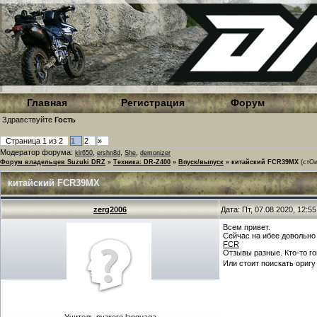
Главная
Регистрация
Форум
Здравствуйте
Гость
Страница
1
из
2
1
2
»
Модератор форума:
,
,
,
klr650
ershn8d
She
demonizer
Форум владельцев Suzuki DRZ
»
Техника: DR-Z400
»
Впуск/выпуск
»
китайский FCR39MX
(стОи
китайский FCR39MX
zerg2006
Дата: Пт, 07.08.2020, 12:
Всем привет.
Сейчас на ибее довольно 
FCR
Отзывы разные. Кто-то гов
Или стоит поискать оригу 