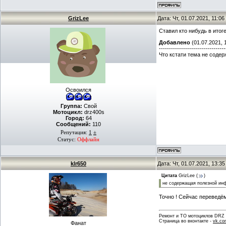
GrizLee
Дата: Чт, 01.07.2021, 11:0
Ставил кто нибудь в итог
Добавлено
(01.07.2021, 
---------------------------------
Что кстати тема не соде
Освоился
Группа:
Свой
Мотоцикл:
drz400s
Город:
64
Сообщений:
110
Репутация:
1
±
Статус:
Оффлайн
klr650
Дата: Чт, 01.07.2021, 13:3
Цитата
GrizLee
(
)
не содержащая полезной ин
Точно ! Сейчас переведём
Ремонт и ТО мотоциклов DRZ . 
Страница во вконтакте -
vk.co
Фанат