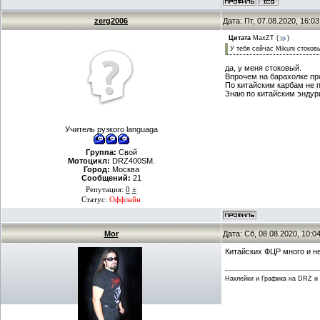
zerg2006
Дата: Пт, 07.08.2020, 16:
Цитата
MaxZT
(
)
У тебя сейчас Mikuni стоков
да, у меня стоковый.
Впрочем на барахолке пр
По китайским карбам не п
Знаю по китайским эндури
Учитель рузкого languagа
Группа:
Свой
Мотоцикл:
DRZ400SM.
Город:
Москва
Сообщений:
21
Репутация:
0
±
Статус:
Оффлайн
Mor
Дата: Сб, 08.08.2020, 10:
Китайских ФЦР много и не
Наклейки и Графика на DRZ и