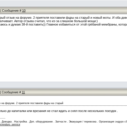
1 | Сообщение #
10
арый отзыв на форуме. 2 приятеля поставили фцры на старый и новый моты. И оба дов
алчивает. Автор отзыва считал, что из-за слишком большой мощи:)
аюсь и думаю 38-й поставить)) Главное избавиться от этой грёбаной мембраны, которая
3 | Сообщение #
11
в на форуме. 2 приятеля поставили фцры на старый
олько до капиталки или врезания не стал ждать и снял после нескольких поездок .
Доводка . Настройка . Доп. оборудование . Запчасти . Эвакуация / перевозка . Организация эндуро сб
m/enduro_service