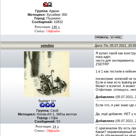
Группа:
Админ
Мотоцикл:
Хусаберг 350
Город:
Пушкино
Сообщений:
10832
Репутация:
146
±
Статус:
Оффлайн
seledkin
Дата: Пн, 05.07.2021, 20:
Я купил такой как констру
пока идёт.
чисто для эксперимента.
ZSDTRP
1 в 1 как тестили в кейхин
посмотрим. иллюзий не пи
Если в нем есть leaking 
Может и взлетит. А может 
Отфоткаю. отпишусь. неп
Добавлено
(05.07.2021, 
---------------------------------
Бывает тут
Если что, я уже знаю где
Группа:
Свой
Да, ещё добавлю. НЕТ у к
Мотоцикл:
Honda AX-1, SM'ка желтая
Город:
г.Уфа
Добавлено
(05.07.2021, 
Сообщений:
53
---------------------------------
Репутация:
14
±
С оригиналом б/у есть пр
Статус:
Оффлайн
Какая? неравномерный из
Из 4х объявлений на авит